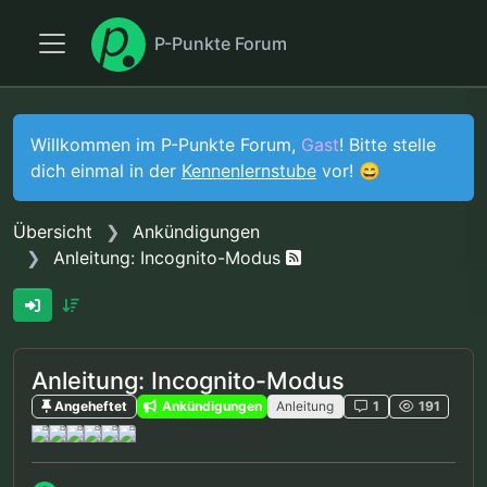
P-Punkte Forum
Willkommen im P-Punkte Forum,
Gast
! Bitte stelle
dich einmal in der
Kennenlernstube
vor! 😄
Übersicht
Ankündigungen
Anleitung: Incognito-Modus
Anleitung: Incognito-Modus
Angeheftet
Ankündigungen
Anleitung
1
191