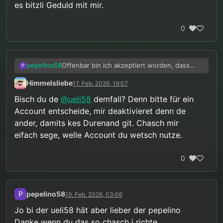
es bitzli Geduld mit mir.
0
Offenbar bin ich akzeptiert worden, dass
pepelino58
P
mein Vorstellungsgespräch jetzt reingestellt
Himmelsliebe
17. Feb. 2026, 19:07
wurde sorry ha no chli Problem mit em
zurechtfinden im forum bi zetschte mou bi
Bisch du de
@
ueli58
demfall? Denn bitte für ein
soepis derbi heit eifach es bitzli Geduld mit
Account entscheide, mir deaktivieret denn de
mir.
ander, damits kes Durenand git. Chasch mir
eifach sege, welle Account du wetsch nutze.
0
P
pepelino58
19. Feb. 2026, 03:06
Jo bi der ueli58 hät aber lieber der pepelino
Danke wenn du das so chasch i richte.