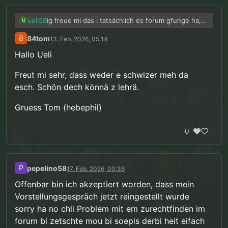
Ig freue ml das i tatsächlich es forum gfunge ha,
ueli58
U
wo sech lüt chöl unterhalten wo ähnlich gwiklet si
8
84tom
13. Feb. 2026, 05:14
wie ig. Bi pedofil, stoh ufjungi mitliest und ig
meine wirklich jung.
Hallo Ueli
Freut mi sehr, dass weder e schwizer meh da
esch. Schön dech könnä z lehrä.
Gruess Tom (hebephil)
0
P
pepelino58
17. Feb. 2026, 00:36
Offenbar bin ich akzeptiert worden, dass mein
Vorstellungsgespräch jetzt reingestellt wurde
sorry ha no chli Problem mit em zurechtfinden im
forum bi zetschte mou bi soepis derbi heit eifach