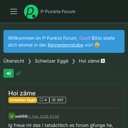
P-Punkte Forum
Willkommen im P-Punkte Forum,
Gast
! Bitte stelle
dich einmal in der
Kennenlernstube
vor! 😄
Übersicht
Schwiizer Eggä
Hoi zäme
Hoi zäme
Schwiizer Eggä
6
307
U
ueli58
11. Feb. 2026, 01:56
Ig freue ml das i tatsächlich es forum gfunge ha,