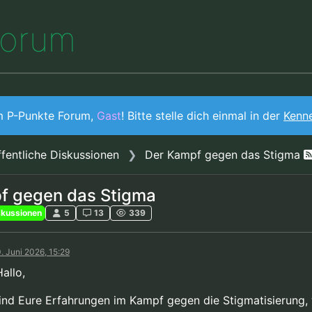
o
r
u
m
m P-Punkte Forum,
Gast
! Bitte stelle dich einmal in der
Kenn
fentliche Diskussionen
Der Kampf gegen das Stigma
f gegen das Stigma
skussionen
5
13
339
. Juni 2026, 15:29
Hallo,
ind Eure Erfahrungen im Kampf gegen die Stigmatisierung,