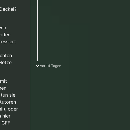
 Deckel?
enn
erden
ressiert
chten
 Hetze
vor 14 Tagen
 mit
hen
tun sie
Autoren
il), oder
 hier
e GFF