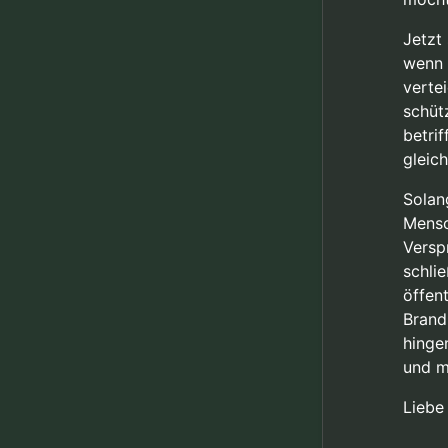
Jetzt
wenn 
verte
schüt
betri
gleic
Solan
Mensc
Versp
schlie
öffen
Brandb
hinge
und m
Liebe