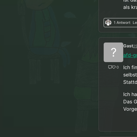
als k
1 Antwort
Le
Gast
25
?
afd-g
Ich f
0
selbs
Statt
Ich h
Das G
Vorge