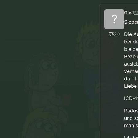
Gast
22
?
Siebe
Die A
0
bei d
bleib
Bezei
ausle
verha
da " 
Liebe
ICD-1
Pädos
und s
man s
Ist d