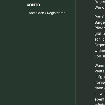
frage
KONTO
Wie o
Anmelden / Registrieren
Persön
Bürge
Pädop
gibt 
schli
Organ
widme
von s
Wenn 
Vielf
aufgr
ironi
dann 
es wi
ebenfa
möcht