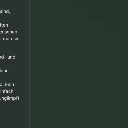
sind,
iten
Menschen
n man sie
und- und
dann
d, kein
einfach
nglimpft