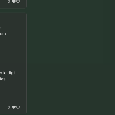
2
er
 um
rteidigt
das
0