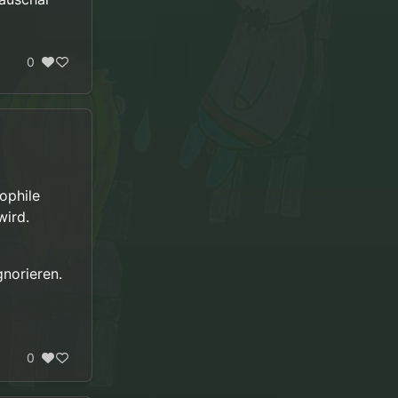
0
ophile
wird.
gnorieren.
0