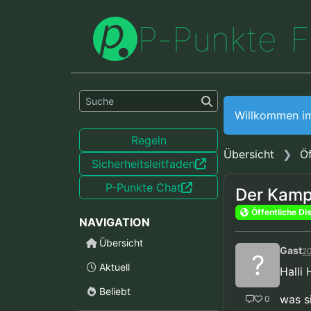
P
-
P
u
n
k
t
e
F
Willkommen i
Regeln
Übersicht
Öf
Sicherheitsleitfaden
P-Punkte Chat
Der Kamp
Öffentliche Di
NAVIGATION
Übersicht
Gast
20
?
Aktuell
Halli 
Beliebt
was s
0