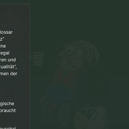
lossar
z”
ine
legal
eren und
alität”,
rmen der
ogische
braucht
auschal