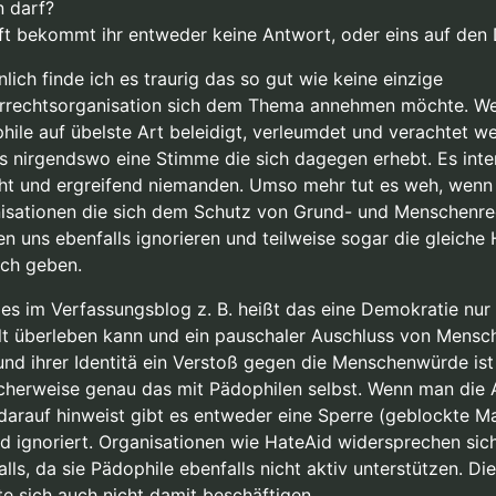
n darf?
ft bekommt ihr entweder keine Antwort, oder eins auf den
lich finde ich es traurig das so gut wie keine einzige
rrechtsorganisation sich dem Thema annehmen möchte. W
hile auf übelste Art beleidigt, verleumdet und verachtet w
es nirgendswo eine Stimme die sich dagegen erhebt. Es inte
cht und ergreifend niemanden. Umso mehr tut es weh, wenn
isationen die sich dem Schutz von Grund- und Menschenre
n uns ebenfalls ignorieren und teilweise sogar die gleiche
ich geben.
es im Verfassungsblog z. B. heißt das eine Demokratie nur
alt überleben kann und ein pauschaler Auschluss von Mensc
und ihrer Identitä ein Verstoß gegen die Menschenwürde ist 
scherweise genau das mit Pädophilen selbst. Wenn man die 
darauf hinweist gibt es entweder eine Sperre (geblockte Ma
rd ignoriert. Organisationen wie HateAid widersprechen sich
lls, da sie Pädophile ebenfalls nicht aktiv unterstützen. Di
e sich auch nicht damit beschäftigen.