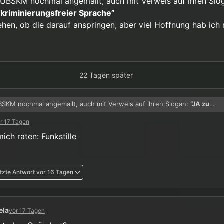
UBSKM nochmal angemailt, auch mit Verweis auf ihren Slo
skriminierungsfreier Sprache”
ehen, ob die darauf anspringen, aber viel Hoffnung hab ich 
22 Tagen später
SKM nochmal angemailt, auch mit Verweis auf ihren Slogan:
“JA zu
inierungsfreier Sprache”
r 17 Tagen
n, ob die darauf anspringen, aber viel Hoffnung hab ich nicht.
ich raten: Funkstille
tzte Antwort
vor 16 Tagen
ela
vor 17 Tagen