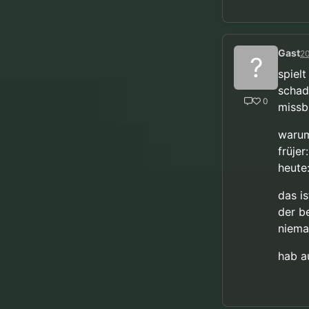
Gast
20
?
spielt
schad
0
missb
warum
früjer
heute:
das i
der b
nieman
hab a