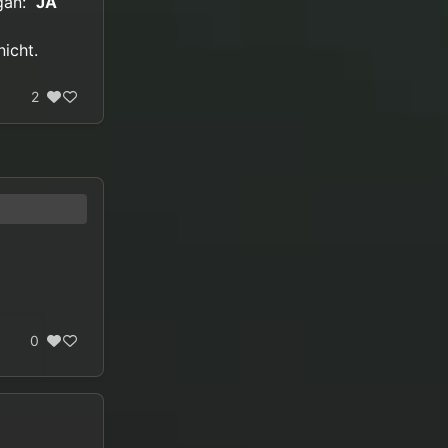
gan:
“JA
nicht.
2
0