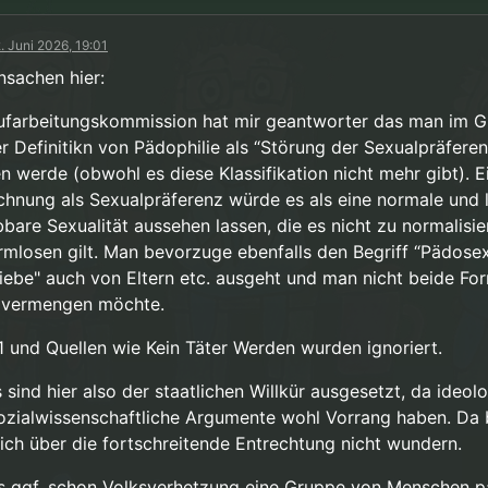
. Juni 2026, 19:01
nsachen hier:
ufarbeitungskommission hat mir geantworter das man im G
er Definitikn von Pädophilie als “Störung der Sexualpräferen
en werde (obwohl es diese Klassifikation nicht mehr gibt). E
chnung als Sexualpräferenz würde es als eine normale und 
bbare Sexualität aussehen lassen, die es nicht zu normalisi
rmlosen gilt. Man bevorzuge ebenfalls den Begriff “Pädosexu
Liebe" auch von Eltern etc. ausgeht und man nicht beide Fo
 vermengen möchte.
1 und Quellen wie Kein Täter Werden wurden ignoriert.
 sind hier also der staatlichen Willkür ausgesetzt, da ideol
ozialwissenschaftliche Argumente wohl Vorrang haben. Da 
ich über die fortschreitende Entrechtung nicht wundern.
as ggf. schon Volksverhetzung eine Gruppe von Menschen p