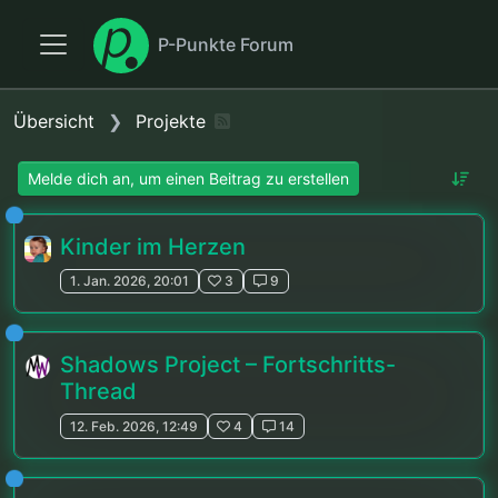
P-Punkte Forum
Übersicht
Projekte
Melde dich an, um einen Beitrag zu erstellen
Kinder im Herzen
1. Jan. 2026, 20:01
3
9
Shadows Project – Fortschritts-
Thread
12. Feb. 2026, 12:49
4
14