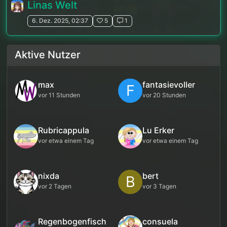
Linas Welt
6. Dez. 2025, 02:37
5
1
Aktive Nutzer
max
fantasievoller
F
vor 11 Stunden
vor 20 Stunden
Rubricappula
Lu Erker
vor etwa einem Tag
vor etwa einem Tag
nixda
bert
B
vor 2 Tagen
vor 3 Tagen
Regenbogenfisch
consuela