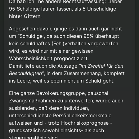
Da hab ich `ne andere Rechtsauffassung: Lieber
vom Gefährdungspotenzial ab das von dieser
Aber wie gesagt, das ist alles hypothetisch. Von
95 Schuldige laufen lassen, als 5 Unschuldige
Gruppe ausgeht. Wenn erwiesenermaßen ein
entsprechenden Beweisen gibt es keine Spur,
hinter Gittern.
sehr hoher Anteil dieser Gruppe (vielleicht 95%)
egal was die allgemeine Bevölkerung über uns
schwerwiegende Verbrechen begehen wird die
denkt.
durch entsprechende Maßnahmen effektiv
Aber wenn es diese Beweise gäbe wäre ich
Abgesehen davon, ginge es dann auch gar nicht
verhindert werden können, dann wiegt die
bereit mich zum Schutz vieler Kinder
um “Schuldige”, da auch diesen 95% überhaupt
Einschränkung der persönlichen Freiheit der 5%
Einschränkungen zu unterwerfen. Kein Recht
kein schuldhaftes (Fehl)verhalten vorgeworfen
die unschuldig betroffen wären geringer als das
eines Individuums darf über den (zumindest
wird, es wird nur mit einer gewissen
Leid der Opfer der 95%. Natürlich muss auch hier
gleichwertigen) Rechten von Vielen stehen.
das mildeste Mittel gewählt werden das die
Wahrscheinlichkeit prognostiziert.
Taten reduzieren kann. Nicht auf 0, das ist nie zu
Damit liefe auch die Aussage
“im Zweifel für den
erreichen. Aber auf ein Niveau wo der
Beschuldigten”
, in dem Zusammenhang, komplett
zusätzliche Nutzen schärferer Maßnahmen in
ins Leere, weil es eben nicht um Schuld geht.
keinem vernünftigen Verhaltnis zum Schaden
steht, den diese schärfere Maßnahme bei den
Betroffenen anrichtet.
Eine ganze Bevölkerungsgruppe, pauschal
Und immer muss “im Zweifel für den
Zwangsmaßnahmen zu unterwerfen, würde auch
Beschuldigten” gelten.
ausblenden, daß deren Individuen,
unterschiedlichste Persönlichkeitsmerkmale
aufweisen und - trotz Hochrisikoprognose -
grundsätzlich sowohl einsichts- als auch
steuerungsfähig sind.