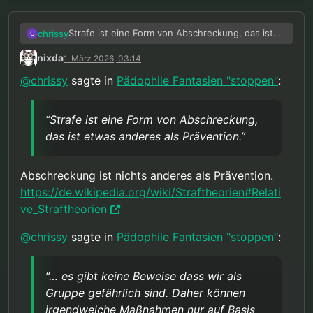
Strafe ist eine Form von Abschreckung, das ist
chrissy
C
etwas anderes als Prävention.
nixda
1. März 2026, 03:14
Ausgangspunkt dieser Diskussion war die
Annahme dass es Beweise gäbe dass jeder von
@
chrissy
sagte in
Pädophile Fantasien "stoppen"
:
uns eine akute Gefahr darstellt, einfach weil wir
In Wirklichkeit hast du natürlich recht, es gibt
pädophil sind. Beweise die es in Realität nicht
keine Beweise dass wir als Gruppe gefährlich
gibt, wie ich mehrfach geschrieben habe!
sind. Daher können irgendwelche Maßnahmen
“Strafe ist eine Form von Abschreckung,
Aber alle meine Aussagen hier müssen unter
nur auf Basis von individuellem Verhalten
das ist etwas anderes als Prävention.”
dieser Annahme verstanden werden.
gerechtfertigt sein.
Abschreckung ist nichts anderes als Prävention.
https://de.wikipedia.org/wiki/Straftheorien#Relati
ve_Straftheorien
@
chrissy
sagte in
Pädophile Fantasien "stoppen"
:
“… es gibt keine Beweise dass wir als
Gruppe gefährlich sind. Daher können
irgendwelche Maßnahmen nur auf Basis