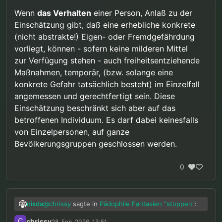
Prävention trifft natürlich per Definition Personen
Wenn
das Verhalten
einer Person, Anlaß zu der
die sich noch nichts zu schulden haben kommen
Einschätzung gibt, daß eine erhebliche konkrete
lassen. Eine Bombe wird entschärft sobald die
(nicht abstrakte!) Eigen- oder Fremdgefährdung
Gefahr erkannt wurde, nicht nachdem sie
explodiert ist.
vorliegt, können - sofern keine milderen Mittel
zur Verfügung stehen - auch freiheitsentziehende
Maßnahmen, temporär, (bzw. solange eine
konkrete Gefahr tatsächlich besteht) im Einzelfall
angemessen und gerechtfertigt sein. Diese
Einschätzung beschränkt sich aber auf das
betroffenen Individuum. Es darf dabei keinesfalls
von Einzelpersonen, auf ganze
Bevölkerungsgruppen geschlossen werden.
0
@
chrissy
sagte in
Pädophile Fantasien "stoppen"
:
nixda
C
chrissy
28. Feb. 2026, 13:51