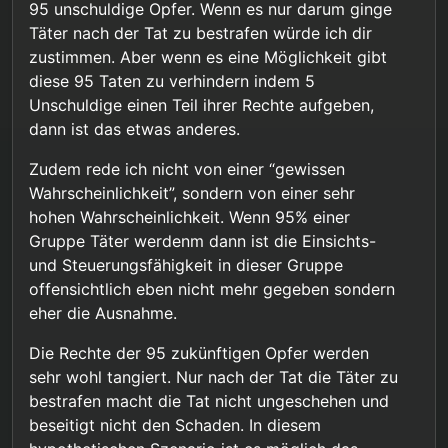
95 unschuldige Opfer. Wenn es nur darum ginge
wird, es wird nur mit einer gewissen
Zwangsmaßnahmen zu unterwerfen, würde auch
Täter nach der Tat zu bestrafen würde ich dir
Wahrscheinlichkeit prognostiziert.
ausblenden, daß deren Individuen,
@
chrissy
sagte in
Pädophile Fantasien "stoppen"
:
Damit liefe auch die Aussage
“im Zweifel für den
unterschiedlichste Persönlichkeitsmerkmale
zustimmen. Aber wenn es eine Möglichkeit gibt
Beschuldigten”
, in dem Zusammenhang, komplett
aufweisen und - trotz Hochrisikoprognose -
diese 95 Taten zu verhindern indem 5
“Kein Recht eines Individuums darf über
ins Leere, weil es eben nicht um Schuld geht.
grundsätzlich sowohl einsichts- als auch
Unschuldige einen Teil ihrer Rechte aufgeben,
den (zumindest gleichwertigen) Rechten
steuerungsfähig sind.
Tut es auch nicht, da mangels konkreter
von Vielen stehen”.
dann ist das etwas anderes.
Rechtsverstöße, die “Rechte von Vielen” in keiner
Weise tangiert wurden.
Zudem rede ich nicht von einer “gewissen
Wahrscheinlichkeit”, sondern von einer sehr
hohen Wahrscheinlichkeit. Wenn 95% einer
Gruppe Täter werdenm dann ist die Einsichts-
und Steuerungsfähigkeit in dieser Gruppe
offensichtlich eben nicht mehr gegeben sondern
eher die Ausnahme.
Die Rechte der 95 zukünftigen Opfer werden
sehr wohl tangiert. Nur nach der Tat die Täter zu
bestrafen macht die Tat nicht ungeschehen und
beseitigt nicht den Schaden. In diesem