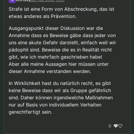
“Prävention trifft natürlich per Definition
Strafe ist eine Form von Abschreckung, das ist
Personen die sich noch nichts zu schulden
etwas anderes als Prävention.
Nicht unbedingt. Auch Strafe wäre eine Form der
haben kommen lassen.”
Prävention.
@
chrissy
sagte in
Pädophile Fantasien "stoppen"
:
Ausgangspunkt dieser Diskussion war die
Annahme dass es Beweise gäbe dass jeder von
uns eine akute Gefahr darstellt, einfach weil wir
“Wenn von einer Person …”
pädophil sind. Beweise die es in Realität nicht
gibt, wie ich mehrfach geschrieben habe!
Da kommen wir der Sache schon näher.
Ich
Aber alle meine Aussagen hier müssen unter
störte mich v. a. an der Aussage:
“… jeder von uns
dieser Annahme verstanden werden.
…”
.
Wenn
das Verhalten
einer Person, Anlaß zu der
Einschätzung gibt, daß eine erhebliche konkrete
(nicht abstrakte!) Eigen- oder Fremdgefährdung
In Wirklichkeit hast du natürlich recht, es gibt
vorliegt, können - sofern keine milderen Mittel zur
keine Beweise dass wir als Gruppe gefährlich
Verfügung stehen - auch freiheitsentziehende
sind. Daher können irgendwelche Maßnahmen
Maßnahmen, temporär, (bzw. solange eine
nur auf Basis von individuellem Verhalten
konkrete Gefahr tatsächlich besteht) im Einzelfall
angemessen und gerechtfertigt sein. Diese
gerechtfertigt sein.
Einschätzung beschränkt sich aber auf das
betroffenen Individuum. Es darf dabei keinesfalls
0
von Einzelpersonen, auf ganze
Bevölkerungsgruppen geschlossen werden.