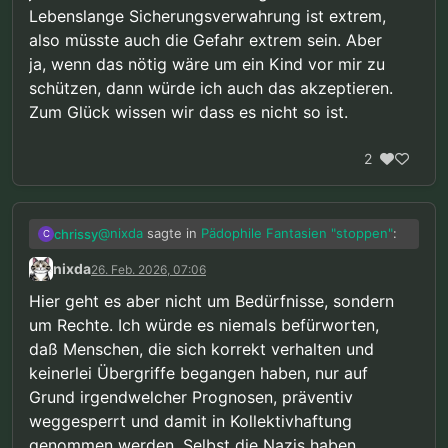
Lebenslange Sicherungsverwahrung ist extrem,
also müsste auch die Gefahr extrem sein. Aber
ja, wenn das nötig wäre um ein Kind vor mir zu
schützen, dann würde ich auch das akzeptieren.
Zum Glück wissen wir dass es nicht so ist.
2
@
nixda
sagte in
Pädophile Fantasien "stoppen"
:
chrissy
C
nixda
26. Feb. 2026, 07:06
Ok. “Jede Maßnahme” wäre dann, neben
Hier geht es aber nicht um Bedürfnisse, sondern
erzwungener Gedankenmanipulation,
Alles was
nötig
ist. Was ich sagen wollte ist dass
um Rechte. Ich würde es niemals befürworten,
auch lebenslange
der Schutz der Kinder wichtiger ist als meine,
Sicherungsverwahrung, ohne daß man
daß Menschen, die sich korrekt verhalten und
und ja, auch euere Bedürfnisse. Natürlich muss
sich jemals irgendwas hat zuschulden
keinerlei Übergriffe begangen haben, nur auf
jede Maßnahme der Gefahr angemessen sein.
kommen lassen…
Grund irgendwelcher Prognosen, präventiv
Lebenslange Sicherungsverwahrung ist extrem,
also müsste auch die Gefahr extrem sein. Aber
weggesperrt und damit in Kollektivhaftung
ja, wenn das nötig wäre um ein Kind vor mir zu
genommen werden. Selbst die Nazis haben