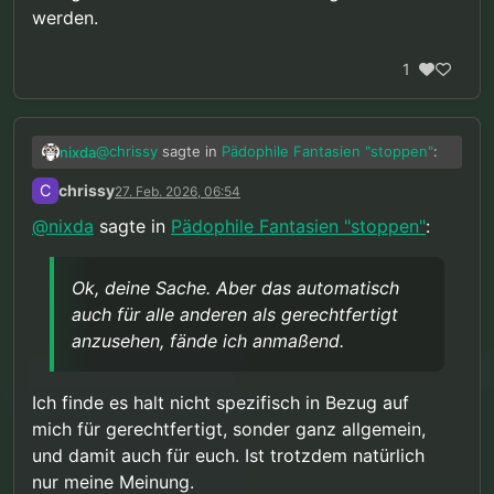
werden.
1
@
chrissy
sagte in
Pädophile Fantasien "stoppen"
:
nixda
C
chrissy
27. Feb. 2026, 06:54
“Wenn klar erwiesen wäre dass von mir
@
nixda
sagte in
Pädophile Fantasien "stoppen"
:
eine entsprechende extreme Gefahr für
Ok, deine Sache. Aber das automatisch auch für
Kinder ausgeht, dann wäre meiner
alle anderen als gerechtfertigt anzusehen, fände
Meinung nach der Verlust meiner Freiheit
Ok, deine Sache. Aber das automatisch
ich anmaßend.
@
chrissy
sagte in
Pädophile Fantasien "stoppen"
:
auch präventiv gerechtfertigt.”
auch für alle anderen als gerechtfertigt
anzusehen, fände ich anmaßend.
“Dieser Nachweis einer zumindest hohen
Wahrscheinlichkeit ist aber nicht
In der Politik, geht es aber nunmal nicht um
vorhanden und nach allem was wir wissen
Ich finde es halt nicht spezifisch in Bezug auf
Wahrheiten, Fakten oder Beweise, sondern allein
auch nicht erbringbar, da alle aktuell
mich für gerechtfertigt, sonder ganz allgemein,
um knallharte Interessen und da man dafür auch
vorliegenden Daten das Gegenteil sagen.
und damit auch für euch. Ist trotzdem natürlich
gerne mal diskriminierte Randgruppen, (von denen
Daher ist diese ganze Diskussion rein
kaum wirksame Gegenwehr zu erwarten ist) über
hypothetisch.”
nur meine Meinung.