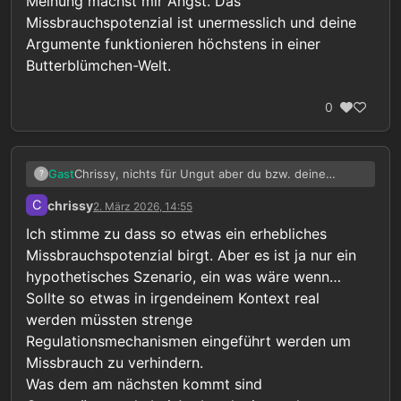
Meinung machst mir Angst. Das
Missbrauchspotenzial ist unermesslich und deine
Argumente funktionieren höchstens in einer
Butterblümchen-Welt.
0
Chrissy, nichts für Ungut aber du bzw. deine
Gast
?
Meinung machst mir Angst. Das
C
chrissy
2. März 2026, 14:55
Missbrauchspotenzial ist unermesslich und deine
Argumente funktionieren höchstens in einer
Ich stimme zu dass so etwas ein erhebliches
Butterblümchen-Welt.
Missbrauchspotenzial birgt. Aber es ist ja nur ein
hypothetisches Szenario, ein was wäre wenn…
Sollte so etwas in irgendeinem Kontext real
werden müssten strenge
Regulationsmechanismen eingeführt werden um
Missbrauch zu verhindern.
Was dem am nächsten kommt sind