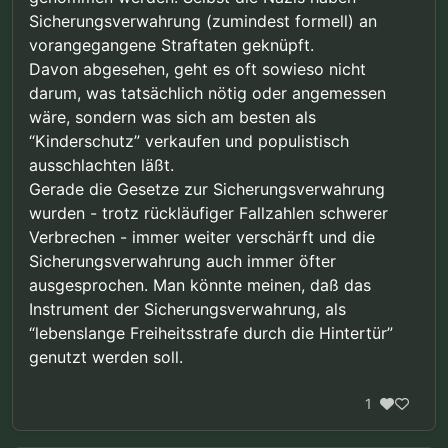
schützen, dann würde ich auch das akzeptieren.
Sicherungsverwahrung (zumindest formell) an
Zum Glück wissen wir dass es nicht so ist.
vorangegangene Straftaten geknüpft.
Davon abgesehen, geht es oft sowieso nicht
darum, was tatsächlich nötig oder angemessen
wäre, sondern was sich am besten als
“Kinderschutz” verkaufen und populistisch
ausschlachten läßt.
Gerade die Gesetze zur Sicherungsverwahrung
wurden - trotz rückläufiger Fallzahlen schwerer
Verbrechen - immer weiter verschärft und die
Sicherungsverwahrung auch immer öfter
ausgesprochen. Man könnte meinen, daß das
Instrument der Sicherungsverwahrung, als
“lebenslange Freiheitsstrafe durch die Hintertür”
genutzt werden soll.
1