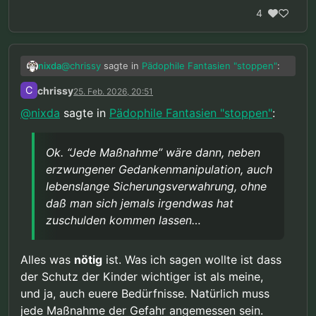
4
@
chrissy
sagte in
Pädophile Fantasien "stoppen"
:
nixda
C
chrissy
25. Feb. 2026, 20:51
“Wenn es unumstößliche Beweise gäbe,
@
nixda
sagte in
Pädophile Fantasien "stoppen"
:
dass jeder von uns mit hoher
Ok.
“Jede Maßnahme”
wäre dann, neben
Wahrscheinlichkeit irgendwann ein Kind
erzwungener Gedankenmanipulation, auch
missbrauchen wird, dann wäre ich für jede
Ok. “Jede Maßnahme” wäre dann, neben
lebenslange Sicherungsverwahrung, ohne daß man
Mir ist Kinderschutz auch wichtig, aber auch
Maßnahme die diese Kinder schützt.”
erzwungener Gedankenmanipulation, auch
sich jemals irgendwas hat zuschulden kommen
Kinderschutz rechtfertigt nicht alles.
lassen…
Auch bei einer nachgewiesenen “hohen
lebenslange Sicherungsverwahrung, ohne
Übergriffswahrscheinlichkeit”, sind Risiken noch
daß man sich jemals irgendwas hat
beherrschbar und es verbleiben mildere
zuschulden kommen lassen…
Interventionsmöglichkeiten. Glücklicherweise leben
wir (noch) in einem halbwegs funktioniernden
Rechtsstaat.
Alles was
nötig
ist. Was ich sagen wollte ist dass
der Schutz der Kinder wichtiger ist als meine,
und ja, auch euere Bedürfnisse. Natürlich muss
jede Maßnahme der Gefahr angemessen sein.