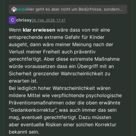
Hier geht es aber nicht um Bedürfnisse, sondern
nixda
um Rechte. Ich würde es niemals befürworten, daß
C
chrissy
26. Feb. 2026, 17:41
Menschen, die sich korrekt verhalten und keinerlei
Übergriffe begangen haben, nur auf Grund
Wenn
klar erwiesen
wäre dass von mir eine
irgendwelcher Prognosen, präventiv weggesperrt
entsprechende extreme Gefahr für Kinder
und damit in Kollektivhaftung genommen werden.
ausgeht, dann wäre meiner Meinung nach der
Selbst die Nazis haben Sicherungsverwahrung
(zumindest formell) an vorangegangene Straftaten
Verlust meiner Freiheit auch präventiv
geknüpft.
gerechtfertigt. Aber diese extremste Maßnahme
Davon abgesehen, geht es oft sowieso nicht
würde voraussetzen dass ein Übergriff mit an
darum, was tatsächlich nötig oder angemessen
wäre, sondern was sich am besten als
Sicherheit grenzender Wahrscheinlichkeit zu
“Kinderschutz” verkaufen und populistisch
erwarten ist.
ausschlachten läßt.
Bei lediglich hoher Wahrscheinlichkeit wären
Gerade die Gesetze zur Sicherungsverwahrung
mildere Mittel wie verpflichtende psychologische
wurden - trotz rückläufiger Fallzahlen schwerer
Verbrechen - immer weiter verschärft und die
Präventionsmaßnahmen oder die oben erwähnte
Sicherungsverwahrung auch immer öfter
“Gedankenkorrektur”, was auch immer das sein
ausgesprochen. Man könnte meinen, daß das
mag, eventuell gerechtfertigt. Dazu müssten
Instrument der Sicherungsverwahrung, als
aber eventuelle Risiken einer solchen Korrektur
“lebenslange Freiheitsstrafe durch die Hintertür”
genutzt werden soll.
bekannt sein.