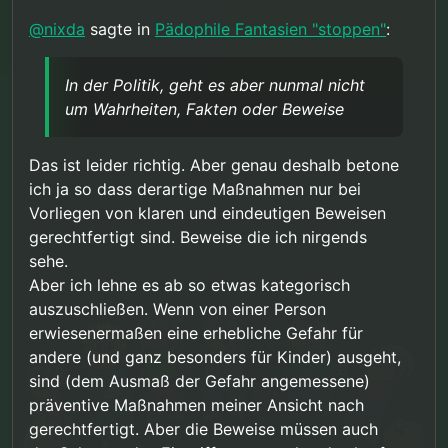
die Klinge springen läßt, kann so eine
hypothetische Diskussion, auch mehr oder weniger
@
nixda
sagte in
Pädophile Fantasien "stoppen"
:
schnell von der Realität eingeholt werden.
In der Politik, geht es aber nunmal nicht
um Wahrheiten, Fakten oder Beweise
Das ist leider richtig. Aber genau deshalb betone
ich ja so dass derartige Maßnahmen nur bei
Vorliegen von klaren und eindeutigen Beweisen
gerechtfertigt sind. Beweise die ich nirgends
sehe.
Aber ich lehne es ab so etwas kategorisch
auszuschließen. Wenn von einer Person
erwiesenermaßen eine erhebliche Gefahr für
andere (und ganz besonders für Kinder) ausgeht,
sind (dem Ausmaß der Gefahr angemessene)
präventive Maßnahmen meiner Ansicht nach
gerechtfertigt. Aber die Beweise müssen auch