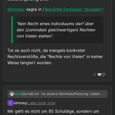
@
chrissy
sagte in
Pädophile Fantasien "stoppen"
:
“Kein Recht eines Individuums darf über
den (zumindest gleichwertigen) Rechten
von Vielen stehen”.
Tut es auch nicht, da mangels konkreter
Rechtsverstöße, die “Rechte von Vielen” in keiner
Weise tangiert wurden.
1
Da hab ich `ne andere Rechtsauffassung: Lieber 95
nixda
Schuldige laufen lassen, als 5 Unschuldige hinter
C
chrissy
2. März 2026, 10:54
Gittern.
Abgesehen davon, ginge es dann auch gar nicht
um “Schuldige”, da auch diesen 95% überhaupt
Mir geht es nicht um 95 Schuldige, sondern um
kein schuldhaftes (Fehl)verhalten vorgeworfen
Eine ganze Bevölkerungsgruppe, pauschal