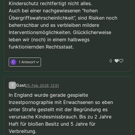
selbst zu machen.
Kinderschutz rechtfertigt nicht alles.
Bei uns ist es doch fast das gleiche, mit der
Auch bei einer nachgewiesenen “hohen
Ausnahme dass wir unsere Sexualität nicht mit
Übergriffswahrscheinlichkeit”, sind Risiken noch
echten
Kindern ausleben können.
beherrschbar und es verbleiben mildere
Und die allermeisten Pädos verstehen das oder
halten sich zumindest an die Gesetze die das zu
Interventionsmöglichkeiten. Glücklicherweise
recht verbieten.
leben wir (noch) in einem halbwegs
funktioniernden Rechtsstaat.
0
C
1 Antwort
?
Gast
25. Feb. 2026, 12:51
In England wurde gerade gespielte
Inzestpornographie mit Erwachsenen so eben
unter Strafe gestellt mit der Begründung es
verursache Kindesmissbrauch. Bis zu 2 Jahre
Haft für bloßen Besitz und 5 Jahre für
Verbreitung.