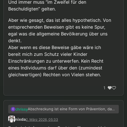
Und immer muss “im Zweifel für den
Beschuldigten” gelten.
Aber wie gesagt, das ist alles hypothetisch. Von
entsprechenden Beweisen gibt es keine Spur,
egal was die allgemeine Bevölkerung über uns
denkt.
Aber wenn es diese Beweise gäbe wäre ich
bereit mich zum Schutz vieler Kinder
Einschränkungen zu unterwerfen. Kein Recht
eines Individuums darf über den (zumindest
gleichwertigen) Rechten von Vielen stehen.
1
Abschreckung ist eine Form von Prävention, da
chrissy
C
gebe ich dir recht. Aber die Prävention von der
nixda
2. März 2026, 05:33
wir hier reden ist etwas ganz anderes.
Ob ein Vorgehen gegen eine ganze Gruppe
gerechtfertigt ist hängt meiner Meinung nach