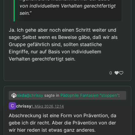
von individuellem Verhalten gerechtfertigt
sein.”
Ja. Ich gehe aber noch einen Schritt weiter und
sage: Selbst wenn es Beweise gäbe, daß wir als
Gruppe gefährlich sind, sollten staatliche
Eingriffe, nur auf Basis von individuellem
Verhalten gerechtfertigt sein.
0
@
chrissy
sagte in
Pädophile Fantasien "stoppen"
:
nixda
C
chrissy
1. März 2026, 12:14
“Strafe ist eine Form von Abschreckung,
Abschreckung ist eine Form von Prävention, da
das ist etwas anderes als Prävention.”
gebe ich dir recht. Aber die Prävention von der
Abschreckung ist nichts anderes als Prävention.
https://de.wikipedia.org/wiki/Straftheorien#Relativ
wir hier reden ist etwas ganz anderes.
e_Straftheorien
@
chrissy
sagte in
Pädophile Fantasien "stoppen"
: