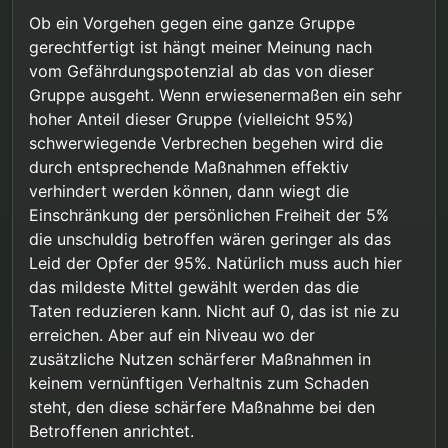
Ob ein Vorgehen gegen eine ganze Gruppe
gerechtfertigt ist hängt meiner Meinung nach
“… es gibt keine Beweise dass wir als
vom Gefährdungspotenzial ab das von dieser
Gruppe gefährlich sind. Daher können
Ja. Ich gehe aber noch einen Schritt weiter und
irgendwelche Maßnahmen nur auf Basis
Gruppe ausgeht. Wenn erwiesenermaßen ein sehr
sage: Selbst wenn es Beweise gäbe, daß wir als
von individuellem Verhalten gerechtfertigt
hoher Anteil dieser Gruppe (vielleicht 95%)
Gruppe gefährlich sind, sollten staatliche Eingriffe,
sein.”
schwerwiegende Verbrechen begehen wird die
nur auf Basis von individuellem Verhalten
gerechtfertigt sein.
durch entsprechende Maßnahmen effektiv
verhindert werden können, dann wiegt die
Einschränkung der persönlichen Freiheit der 5%
die unschuldig betroffen wären geringer als das
Leid der Opfer der 95%. Natürlich muss auch hier
das mildeste Mittel gewählt werden das die
Taten reduzieren kann. Nicht auf 0, das ist nie zu
erreichen. Aber auf ein Niveau wo der
zusätzliche Nutzen schärferer Maßnahmen in
keinem vernünftigen Verhaltnis zum Schaden
steht, den diese schärfere Maßnahme bei den
Betroffenen anrichtet.