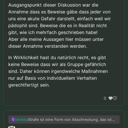
@
chrissy
sagte in
Pädophile Fantasien "stoppen"
:
Ausgangspunkt dieser Diskussion war die
Annahme dass es Beweise gäbe dass jeder von
uns eine akute Gefahr darstellt, einfach weil wir
“Wenn von einer Person …”
pädophil sind. Beweise die es in Realität nicht
gibt, wie ich mehrfach geschrieben habe!
Da kommen wir der Sache schon näher.
Ich
Aber alle meine Aussagen hier müssen unter
störte mich v. a. an der Aussage:
“… jeder von uns
dieser Annahme verstanden werden.
…”
.
Wenn
das Verhalten
einer Person, Anlaß zu der
Einschätzung gibt, daß eine erhebliche konkrete
(nicht abstrakte!) Eigen- oder Fremdgefährdung
In Wirklichkeit hast du natürlich recht, es gibt
vorliegt, können - sofern keine milderen Mittel zur
keine Beweise dass wir als Gruppe gefährlich
Verfügung stehen - auch freiheitsentziehende
sind. Daher können irgendwelche Maßnahmen
Maßnahmen, temporär, (bzw. solange eine
nur auf Basis von individuellem Verhalten
konkrete Gefahr tatsächlich besteht) im Einzelfall
angemessen und gerechtfertigt sein. Diese
gerechtfertigt sein.
Einschätzung beschränkt sich aber auf das
betroffenen Individuum. Es darf dabei keinesfalls
0
von Einzelpersonen, auf ganze
Bevölkerungsgruppen geschlossen werden.
Strafe ist eine Form von Abschreckung, das ist
chrissy
C
etwas anderes als Prävention.