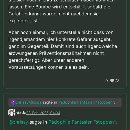
lassen. Eine Bombe wird entschärft sobald die
Gefahr erkannt wurde, nicht nachdem sie
explodiert ist.
Aber noch einmal, ich unterstelle nicht dass von
irgendjemandem hier konkrete Gefahr ausgeht,
ganz im Gegenteil. Damit sind auch irgendwelche
erzwungenen Präventionsmaßnahmen nicht
gerechtfertigt. Aber unter anderen
Voraussetzungen können sie es sein.
0
@
nixda
sagte in
Pädophile Fantasien "stoppen"
:
chrissy
C
nixda
28. Feb. 2026, 04:04
Ok, deine Sache. Aber das automatisch
@
chrissy
sagte in
Pädophile Fantasien "stoppen"
:
auch für alle anderen als gerechtfertigt
Ich finde es halt nicht spezifisch in Bezug auf
anzusehen, fände ich anmaßend.