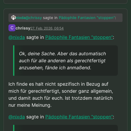
@
chrissy
sagte in
Pädophile Fantasien "stoppen"
:
nixda
C
chrissy
27. Feb. 2026, 06:54
“Wenn klar erwiesen wäre dass von mir
@
nixda
sagte in
Pädophile Fantasien "stoppen"
:
eine entsprechende extreme Gefahr für
Ok, deine Sache. Aber das automatisch auch für
Kinder ausgeht, dann wäre meiner
alle anderen als gerechtfertigt anzusehen, fände
Meinung nach der Verlust meiner Freiheit
Ok, deine Sache. Aber das automatisch
ich anmaßend.
@
chrissy
sagte in
Pädophile Fantasien "stoppen"
:
auch präventiv gerechtfertigt.”
auch für alle anderen als gerechtfertigt
anzusehen, fände ich anmaßend.
“Dieser Nachweis einer zumindest hohen
Wahrscheinlichkeit ist aber nicht
In der Politik, geht es aber nunmal nicht um
vorhanden und nach allem was wir wissen
Ich finde es halt nicht spezifisch in Bezug auf
Wahrheiten, Fakten oder Beweise, sondern allein
auch nicht erbringbar, da alle aktuell
mich für gerechtfertigt, sonder ganz allgemein,
um knallharte Interessen und da man dafür auch
vorliegenden Daten das Gegenteil sagen.
und damit auch für euch. Ist trotzdem natürlich
gerne mal diskriminierte Randgruppen, (von denen
Daher ist diese ganze Diskussion rein
kaum wirksame Gegenwehr zu erwarten ist) über
hypothetisch.”
nur meine Meinung.
die Klinge springen läßt, kann so eine
hypothetische Diskussion, auch mehr oder weniger
@
nixda
sagte in
Pädophile Fantasien "stoppen"
:
schnell von der Realität eingeholt werden.