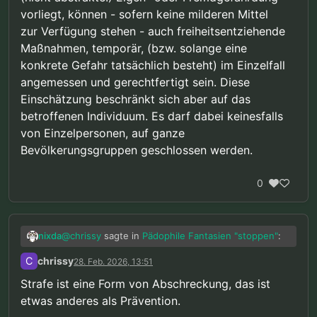
explodiert ist.
vorliegt, können - sofern keine milderen Mittel
zur Verfügung stehen - auch freiheitsentziehende
Maßnahmen, temporär, (bzw. solange eine
konkrete Gefahr tatsächlich besteht) im Einzelfall
angemessen und gerechtfertigt sein. Diese
Einschätzung beschränkt sich aber auf das
betroffenen Individuum. Es darf dabei keinesfalls
von Einzelpersonen, auf ganze
Bevölkerungsgruppen geschlossen werden.
0
@
chrissy
sagte in
Pädophile Fantasien "stoppen"
:
nixda
C
chrissy
28. Feb. 2026, 13:51
“Prävention trifft natürlich per Definition
Strafe ist eine Form von Abschreckung, das ist
Personen die sich noch nichts zu schulden
etwas anderes als Prävention.
Nicht unbedingt. Auch Strafe wäre eine Form der
haben kommen lassen.”
Prävention.