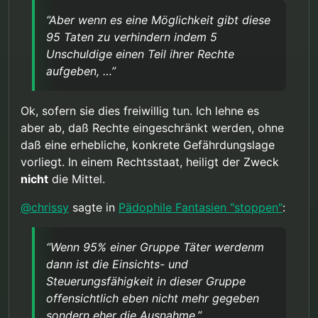
sehr wohl tangiert. Nur nach der Tat die Täter zu
dann ist das etwas anderes.
und Steuerungsfähigkeit in dieser Gruppe
bestrafen macht die Tat nicht ungeschehen und
“Aber wenn es eine Möglichkeit gibt diese
offensichtlich eben nicht mehr gegeben sondern
beseitigt nicht den Schaden. In diesem
95 Taten zu verhindern indem 5
eher die Ausnahme.
hypothetischen Szenario ist es möglich das
Unschuldige einen Teil ihrer Rechte
Unrecht komplett zu verhindern, wobei der Preis
von 5 zu 95 meiner Meinung nach gerechtfertigt
aufgeben, …”
ist. Natürlich muss die Balance zwischen dem
Schaden der Kinder und dem Schaden der
unschuldigen Pädos gewahrt bleiben. Aber da
Ok, sofern sie dies freiwillig tun. Ich lehne es
der Schaden durch sexuellen Missbrauch
aber ab, daß Rechte eingeschränkt werden, ohne
erheblich ist, wäre bei dem angenommenen
daß eine erhebliche, konkrete Gefährdungslage
Verhältnis von 95 zu 5 auch ein recht hoher
vorliegt. In einem Rechtsstaat, heiligt der Zweck
Schaden durch die Präventionsmaßnahme
akzeptabel, solange der Grundsatz des mildesten
nicht
die Mittel.
effektiven Mittels beachtet wird.
@
chrissy
sagte in
Pädophile Fantasien "stoppen"
:
“Wenn 95% einer Gruppe Täter werdenm
dann ist die Einsichts- und
Steuerungsfähigkeit in dieser Gruppe
offensichtlich eben nicht mehr gegeben
sondern eher die Ausnahme.”