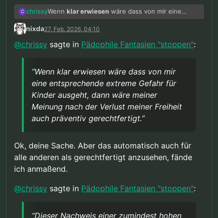
Wenn
klar erwiesen
wäre dass von mir eine
chrissy
C
entsprechende extreme Gefahr für Kinder
nixda
27. Feb. 2026, 04:10
ausgeht, dann wäre meiner Meinung nach der
Dieser Nachweis einer zumindest hohen
Verlust meiner Freiheit auch präventiv
Wahrscheinlichkeit ist aber nicht vorhanden und
@
chrissy
sagte in
Pädophile Fantasien "stoppen"
:
gerechtfertigt. Aber diese extremste Maßnahme
nach allem was wir wissen auch nicht erbringbar,
würde voraussetzen dass ein Übergriff mit an
da alle aktuell vorliegenden Daten das Gegenteil
Sicherheit grenzender Wahrscheinlichkeit zu
sagen.
“Wenn klar erwiesen wäre dass von mir
erwarten ist.
Daher ist diese ganze Diskussion rein
eine entsprechende extreme Gefahr für
Bei lediglich hoher Wahrscheinlichkeit wären
hypothetisch.
Kinder ausgeht, dann wäre meiner
mildere Mittel wie verpflichtende psychologische
Präventionsmaßnahmen oder die oben erwähnte
Meinung nach der Verlust meiner Freiheit
“Gedankenkorrektur”, was auch immer das sein
auch präventiv gerechtfertigt.”
mag, eventuell gerechtfertigt. Dazu müssten
aber eventuelle Risiken einer solchen Korrektur
bekannt sein.
Ok, deine Sache. Aber das automatisch auch für
alle anderen als gerechtfertigt anzusehen, fände
ich anmaßend.
@
chrissy
sagte in
Pädophile Fantasien "stoppen"
:
“Dieser Nachweis einer zumindest hohen