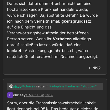
Verantwortung gegenüber den potenziellen
Da es sich dabei dann offenbar nicht um eine
getan, sie wurden gegen ihren Willen infiziert.
Opfern.
hochansteckende Krankheit handeln würde,
Würdest du die von ihnen ausgehende Gefahr als
Gleichzeitig hat er aber auch die Verantwortung
“nur abstrakt” abtun?
dafür die Menschen in Quarantäne vor jedem
würde ich sagen: Ja, abstrakte Gefahr. Da würde
Natürlich ist die ganze Situation unfair ihnen
unnötigen Schaden zu bewahren, ja sogar ihnen
ich, nach dem Verhältnismäßigkeitsgrundsatz,
gegenüber. Aber die Augen verschließen und
ein unter den Umständen möglichst normales
auf die Einsicht und das
nichts tun obwohl man das könnte ist noch viel
Leben zu ermöglichen.
Verantwortungsbewußtsein der betroffenen
unfairer gegenüber den Opfern die man damit
wissentlich in Kauf nimmt.
Person setzen. Wenn ihr
Verhalten
allerdings
darauf schließen lassen würde, daß eine
konkrete Ansteckungsgefahr besteht, wären
natürlich Gefahrenabwehrmaßnahmen angezeigt.
0
@
chrissy
sagte in
Pädophile Fantasien "stoppen"
:
nixda
C
chrissy
4. März 2026, 18:14
“Würdest du die von ihnen ausgehende
Sorry, aber die Transmissionswahrscheinlichkeit
Gefahr als “nur abstrakt” abtun?”
liegt dennoch bei 95%. Das bedeutet gleichzeitig
Ich tue nichts ab, ich schätze ein.