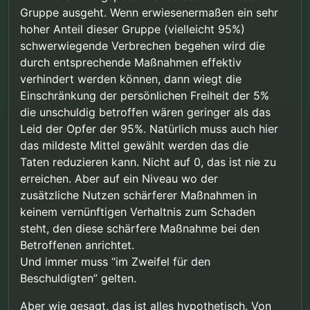
Ja. Ich gehe aber noch einen Schritt weiter und
irgendwelche Maßnahmen nur auf Basis
Gruppe ausgeht. Wenn erwiesenermaßen ein sehr
sage: Selbst wenn es Beweise gäbe, daß wir als
von individuellem Verhalten gerechtfertigt
hoher Anteil dieser Gruppe (vielleicht 95%)
Gruppe gefährlich sind, sollten staatliche Eingriffe,
sein.”
schwerwiegende Verbrechen begehen wird die
nur auf Basis von individuellem Verhalten
gerechtfertigt sein.
durch entsprechende Maßnahmen effektiv
verhindert werden können, dann wiegt die
Einschränkung der persönlichen Freiheit der 5%
die unschuldig betroffen wären geringer als das
Leid der Opfer der 95%. Natürlich muss auch hier
das mildeste Mittel gewählt werden das die
Taten reduzieren kann. Nicht auf 0, das ist nie zu
erreichen. Aber auf ein Niveau wo der
zusätzliche Nutzen schärferer Maßnahmen in
keinem vernünftigen Verhaltnis zum Schaden
steht, den diese schärfere Maßnahme bei den
Betroffenen anrichtet.
Und immer muss “im Zweifel für den
Beschuldigten” gelten.
Aber wie gesagt, das ist alles hypothetisch. Von