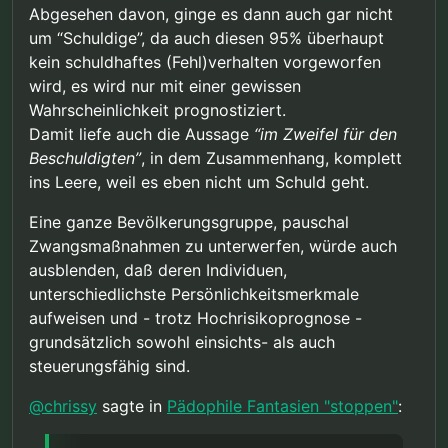
durch entsprechende Maßnahmen effektiv
Aber wenn es diese Beweise gäbe wäre ich
Abgesehen davon, ginge es dann auch gar nicht
verhindert werden können, dann wiegt die
bereit mich zum Schutz vieler Kinder
um “Schuldige”, da auch diesen 95% überhaupt
Einschränkung der persönlichen Freiheit der 5%
Einschränkungen zu unterwerfen. Kein Recht
kein schuldhaftes (Fehl)verhalten vorgeworfen
die unschuldig betroffen wären geringer als das
eines Individuums darf über den (zumindest
wird, es wird nur mit einer gewissen
Leid der Opfer der 95%. Natürlich muss auch hier
gleichwertigen) Rechten von Vielen stehen.
das mildeste Mittel gewählt werden das die
Wahrscheinlichkeit prognostiziert.
Taten reduzieren kann. Nicht auf 0, das ist nie zu
Damit liefe auch die Aussage
“im Zweifel für den
erreichen. Aber auf ein Niveau wo der
Beschuldigten”
, in dem Zusammenhang, komplett
zusätzliche Nutzen schärferer Maßnahmen in
ins Leere, weil es eben nicht um Schuld geht.
keinem vernünftigen Verhaltnis zum Schaden
steht, den diese schärfere Maßnahme bei den
Betroffenen anrichtet.
Eine ganze Bevölkerungsgruppe, pauschal
Und immer muss “im Zweifel für den
Zwangsmaßnahmen zu unterwerfen, würde auch
Beschuldigten” gelten.
ausblenden, daß deren Individuen,
unterschiedlichste Persönlichkeitsmerkmale
aufweisen und - trotz Hochrisikoprognose -
grundsätzlich sowohl einsichts- als auch
steuerungsfähig sind.
@
chrissy
sagte in
Pädophile Fantasien "stoppen"
: