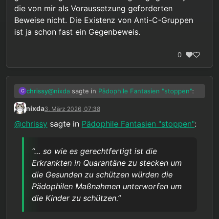
die von mir als Voraussetzung geforderten
Beweise nicht. Die Existenz von Anti-C-Gruppen
ist ja schon fast ein Gegenbeweis.
0
@
nixda
sagte in
Pädophile Fantasien "stoppen"
:
chrissy
C
nixda
3. März 2026, 07:38
… ohne daß eine erhebliche, konkrete
@
chrissy
sagte in
Pädophile Fantasien "stoppen"
:
Gefährdungslage vorliegt…
Aber genau das betone ich doch die ganze Zeit
als unabdingbare Voraussetzung!
“… so wie es gerechtfertigt ist die
@
nixda
sagte in
Pädophile Fantasien "stoppen"
:
Erkrankten in Quarantäne zu stecken um
die Gesunden zu schützen würden die
Dann reden wir aber nicht mehr über
Pädophilen Maßnahmen unterworfen um
Pädophilie, sondern über schwere
Fast. In diesem - zum Glück fiktiven - Szenario
die Kinder zu schützen.”
psychiatrische Erkrankungen.
wäre gerade die Pädophilie in der Tat eine
schwere psychiatrische Erkrankung.
@
nixda
sagte in
Pädophile Fantasien "stoppen"
: