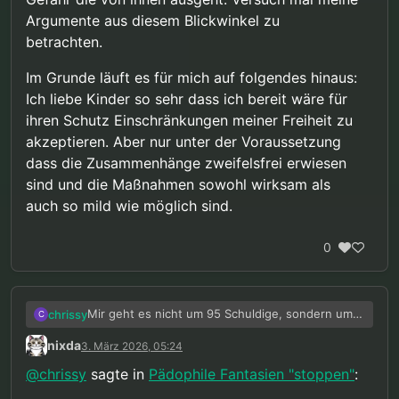
Argumente aus diesem Blickwinkel zu
betrachten.
Im Grunde läuft es für mich auf folgendes hinaus:
Ich liebe Kinder so sehr dass ich bereit wäre für
ihren Schutz Einschränkungen meiner Freiheit zu
akzeptieren. Aber nur unter der Voraussetzung
dass die Zusammenhänge zweifelsfrei erwiesen
sind und die Maßnahmen sowohl wirksam als
auch so mild wie möglich sind.
0
Mir geht es nicht um 95 Schuldige, sondern um
chrissy
C
95 unschuldige Opfer. Wenn es nur darum ginge
nixda
3. März 2026, 05:24
Täter nach der Tat zu bestrafen würde ich dir
Zudem rede ich nicht von einer “gewissen
zustimmen. Aber wenn es eine Möglichkeit gibt
Wahrscheinlichkeit”, sondern von einer sehr
@
chrissy
sagte in
Pädophile Fantasien "stoppen"
:
diese 95 Taten zu verhindern indem 5
hohen Wahrscheinlichkeit. Wenn 95% einer
Die Rechte der 95 zukünftigen Opfer werden
Unschuldige einen Teil ihrer Rechte aufgeben,
Gruppe Täter werdenm dann ist die Einsichts-