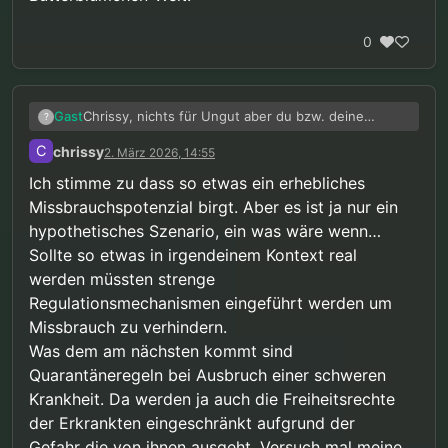
0
Chrissy, nichts für Ungut aber du bzw. deine
Gast
?
Meinung machst mir Angst. Das
C
chrissy
2. März 2026, 14:55
Missbrauchspotenzial ist unermesslich und deine
Argumente funktionieren höchstens in einer
Ich stimme zu dass so etwas ein erhebliches
Butterblümchen-Welt.
Missbrauchspotenzial birgt. Aber es ist ja nur ein
hypothetisches Szenario, ein was wäre wenn…
Sollte so etwas in irgendeinem Kontext real
werden müssten strenge
Regulationsmechanismen eingeführt werden um
Missbrauch zu verhindern.
Was dem am nächsten kommt sind
Quarantäneregeln bei Ausbruch einer schweren
Krankheit. Da werden ja auch die Freiheitsrechte
der Erkrankten eingeschränkt aufgrund der
Gefahr die von ihnen ausgeht. Versuch mal meine