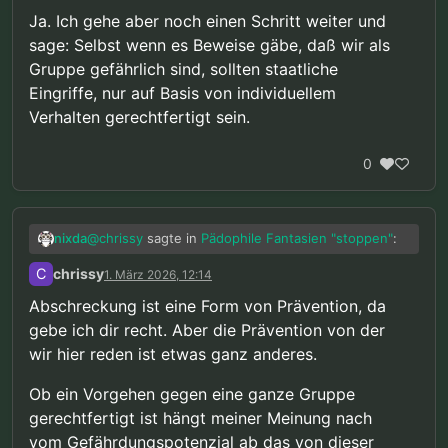
Ja. Ich gehe aber noch einen Schritt weiter und
sage: Selbst wenn es Beweise gäbe, daß wir als
Gruppe gefährlich sind, sollten staatliche
Eingriffe, nur auf Basis von individuellem
Verhalten gerechtfertigt sein.
0
@
chrissy
sagte in
Pädophile Fantasien "stoppen"
:
nixda
C
chrissy
1. März 2026, 12:14
“Strafe ist eine Form von Abschreckung,
Abschreckung ist eine Form von Prävention, da
das ist etwas anderes als Prävention.”
gebe ich dir recht. Aber die Prävention von der
Abschreckung ist nichts anderes als Prävention.
https://de.wikipedia.org/wiki/Straftheorien#Relativ
wir hier reden ist etwas ganz anderes.
e_Straftheorien
@
chrissy
sagte in
Pädophile Fantasien "stoppen"
:
Ob ein Vorgehen gegen eine ganze Gruppe
gerechtfertigt ist hängt meiner Meinung nach
“… es gibt keine Beweise dass wir als
vom Gefährdungspotenzial ab das von dieser
Gruppe gefährlich sind. Daher können