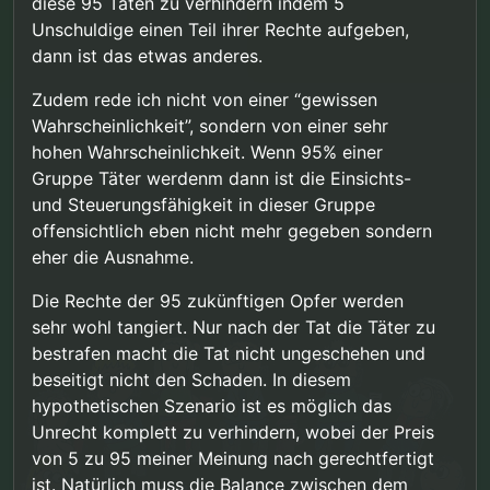
diese 95 Taten zu verhindern indem 5
“Kein Recht eines Individuums darf über
ins Leere, weil es eben nicht um Schuld geht.
grundsätzlich sowohl einsichts- als auch
Unschuldige einen Teil ihrer Rechte aufgeben,
den (zumindest gleichwertigen) Rechten
steuerungsfähig sind.
Tut es auch nicht, da mangels konkreter
von Vielen stehen”.
dann ist das etwas anderes.
Rechtsverstöße, die “Rechte von Vielen” in keiner
Weise tangiert wurden.
Zudem rede ich nicht von einer “gewissen
Wahrscheinlichkeit”, sondern von einer sehr
hohen Wahrscheinlichkeit. Wenn 95% einer
Gruppe Täter werdenm dann ist die Einsichts-
und Steuerungsfähigkeit in dieser Gruppe
offensichtlich eben nicht mehr gegeben sondern
eher die Ausnahme.
Die Rechte der 95 zukünftigen Opfer werden
sehr wohl tangiert. Nur nach der Tat die Täter zu
bestrafen macht die Tat nicht ungeschehen und
beseitigt nicht den Schaden. In diesem
hypothetischen Szenario ist es möglich das
Unrecht komplett zu verhindern, wobei der Preis
von 5 zu 95 meiner Meinung nach gerechtfertigt
ist. Natürlich muss die Balance zwischen dem