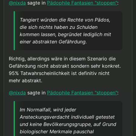
Bevölkerungsgruppe, auf Grund biologischer
@
nixda
sagte in
Pädophile Fantasien "stoppen"
:
Merkmale pauschal verdächtigt, gefährliche
Krankheiten verbreiten zu wollen.
Ok, in einer Zombie-Apokalypse, mit
Tangiert würden die Rechte von Pädos,
Ausnahemezustand bzw. Kriegsrecht, würde das
die sich nichts haben zu Schulden
wahrscheinlich anders laufen.
kommen lassen, begründet lediglich mit
einer abstrakten Gefährdung.
Richtig, allerdings wäre in diesem Szenario die
Gefährdung nicht abstrakt sondern sehr konkret.
95% Tatwahrscheinlichkeit ist definitiv nicht
mehr abstrakt.
@
nixda
sagte in
Pädophile Fantasien "stoppen"
:
Im Normalfall, wird jeder
Ansteckungsverdacht individuell getestet
und keine Bevölkerungsgruppe, auf Grund
biologischer Merkmale pauschal