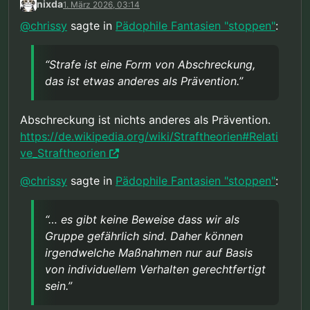
nixda
1. März 2026, 03:14
Ausgangspunkt dieser Diskussion war die
Annahme dass es Beweise gäbe dass jeder von
@
chrissy
sagte in
Pädophile Fantasien "stoppen"
:
uns eine akute Gefahr darstellt, einfach weil wir
In Wirklichkeit hast du natürlich recht, es gibt
pädophil sind. Beweise die es in Realität nicht
keine Beweise dass wir als Gruppe gefährlich
gibt, wie ich mehrfach geschrieben habe!
sind. Daher können irgendwelche Maßnahmen
“Strafe ist eine Form von Abschreckung,
Aber alle meine Aussagen hier müssen unter
nur auf Basis von individuellem Verhalten
das ist etwas anderes als Prävention.”
dieser Annahme verstanden werden.
gerechtfertigt sein.
Abschreckung ist nichts anderes als Prävention.
https://de.wikipedia.org/wiki/Straftheorien#Relati
ve_Straftheorien
@
chrissy
sagte in
Pädophile Fantasien "stoppen"
:
“… es gibt keine Beweise dass wir als
Gruppe gefährlich sind. Daher können
irgendwelche Maßnahmen nur auf Basis
von individuellem Verhalten gerechtfertigt
sein.”