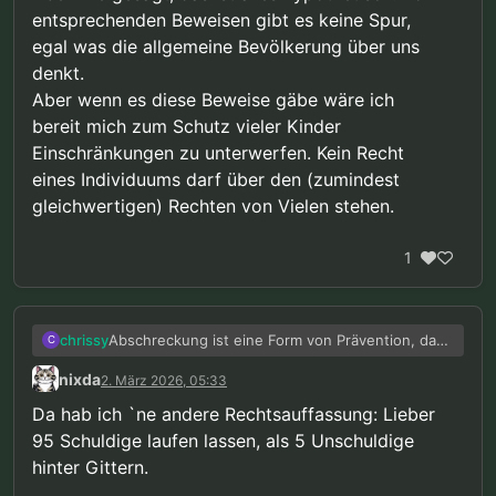
entsprechenden Beweisen gibt es keine Spur,
egal was die allgemeine Bevölkerung über uns
denkt.
Aber wenn es diese Beweise gäbe wäre ich
bereit mich zum Schutz vieler Kinder
Einschränkungen zu unterwerfen. Kein Recht
eines Individuums darf über den (zumindest
gleichwertigen) Rechten von Vielen stehen.
1
Abschreckung ist eine Form von Prävention, da
chrissy
C
gebe ich dir recht. Aber die Prävention von der
nixda
2. März 2026, 05:33
wir hier reden ist etwas ganz anderes.
Ob ein Vorgehen gegen eine ganze Gruppe
gerechtfertigt ist hängt meiner Meinung nach
Da hab ich `ne andere Rechtsauffassung: Lieber
vom Gefährdungspotenzial ab das von dieser
Aber wie gesagt, das ist alles hypothetisch. Von
95 Schuldige laufen lassen, als 5 Unschuldige
Gruppe ausgeht. Wenn erwiesenermaßen ein
entsprechenden Beweisen gibt es keine Spur,
hinter Gittern.
sehr hoher Anteil dieser Gruppe (vielleicht 95%)
egal was die allgemeine Bevölkerung über uns
schwerwiegende Verbrechen begehen wird die
denkt.