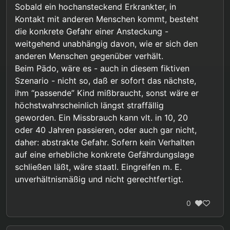
Sobald ein hochansteckend Erkrankter, in
Kontakt mit anderen Menschen kommt, besteht
Tangiert würden die Rechte von Pädos,
die konkrete Gefahr einer Ansteckung -
die sich nichts haben zu Schulden
Richtig, allerdings wäre in diesem Szenario die
weitgehend unabhängig davon, wie er sich den
kommen lassen, begründet lediglich mit
Gefährdung nicht abstrakt sondern sehr konkret.
einer abstrakten Gefährdung.
anderen Menschen gegenüber verhält.
95% Tatwahrscheinlichkeit ist definitiv nicht mehr
@
nixda
sagte in
Pädophile Fantasien "stoppen"
:
Beim Pädo, wäre es - auch in diesem fiktiven
abstrakt.
Szenario - nicht so, daß er sofort das nächste,
Im Normalfall, wird jeder
ihm “passende” Kind mißbraucht, sonst wäre er
Ansteckungsverdacht individuell
höchstwahrscheinlich längst straffällig
Natürlich. Aber jeder nachweislich Erkrankte
getestet und keine Bevölkerungsgruppe,
geworden. Ein Missbrauch kann vlt. in 10, 20
würde mit hoher Wahrscheinlichkeit andere
auf Grund biologischer Merkmale
anstecken. So wie in diesen Szenario jeder
Um das für alle klarzustellen, mir geht es darum
oder 40 Jahren passieren, oder auch gar nicht,
pauschal verdächtigt, gefährliche
Pädophile mir hoher Wahrscheinlichkeit einen
den moralischen Aspekt solcher
Krankheiten verbreiten zu wollen.
daher: abstrakte Gefahr. Sofern kein Verhalten
Missbrauch begehen würde. Und so wie es
Präventionsmaßnahmen in diesem Szenario zu
auf eine erhebliche konkrete Gefährdungslage
gerechtfertigt ist die Erkrankten in Quarantäne
diskutieren, nicht zu behaupten dass so etwas in
schließen läßt, wäre staatl. Eingreifen m. E.
zu stecken um die Gesunden zu schützen
Bezug auf uns irgendwie tatsächlich
würden die Pädophilen Maßnahmen unterworfen
gerechtfertigt wäre. Denn wie gesagt gibt es ja
unverhältnismäßig und nicht gerechtfertigt.
um die Kinder zu schützen. Gleiche Logik.
die von mir als Voraussetzung geforderten
Beweise nicht. Die Existenz von Anti-C-Gruppen
0
ist ja schon fast ein Gegenbeweis.