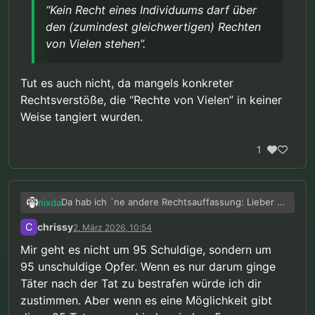
“Kein Recht eines Individuums darf über
den (zumindest gleichwertigen) Rechten
von Vielen stehen”.
Tut es auch nicht, da mangels konkreter
Rechtsverstöße, die “Rechte von Vielen” in keiner
Weise tangiert wurden.
1
Da hab ich `ne andere Rechtsauffassung: Lieber 95
nixda
Schuldige laufen lassen, als 5 Unschuldige hinter
C
chrissy
2. März 2026, 10:54
Gittern.
Abgesehen davon, ginge es dann auch gar nicht
um “Schuldige”, da auch diesen 95% überhaupt
Mir geht es nicht um 95 Schuldige, sondern um
kein schuldhaftes (Fehl)verhalten vorgeworfen
Eine ganze Bevölkerungsgruppe, pauschal
95 unschuldige Opfer. Wenn es nur darum ginge
wird, es wird nur mit einer gewissen
Zwangsmaßnahmen zu unterwerfen, würde auch
Täter nach der Tat zu bestrafen würde ich dir
Wahrscheinlichkeit prognostiziert.
ausblenden, daß deren Individuen,
@
chrissy
sagte in
Pädophile Fantasien "stoppen"
:
Damit liefe auch die Aussage
“im Zweifel für den
unterschiedlichste Persönlichkeitsmerkmale
zustimmen. Aber wenn es eine Möglichkeit gibt
Beschuldigten”
, in dem Zusammenhang, komplett
aufweisen und - trotz Hochrisikoprognose -