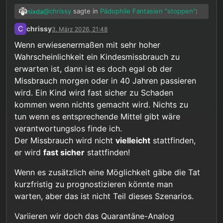
@
chrissy
sagte in
Pädophile Fantasien "stoppen"
:
nixda
C
chrissy
3. März 2026, 21:48
“… so wie es gerechtfertigt ist die
Wenn erwiesenermaßen mit sehr hoher
Erkrankten in Quarantäne zu stecken um
Wahrscheinlichkeit ein Kindesmissbrauch zu
Sobald ein hochansteckend Erkrankter, in Kontakt
die Gesunden zu schützen würden die
mit anderen Menschen kommt, besteht die
Pädophilen Maßnahmen unterworfen um
erwarten ist, dann ist es doch egal ob der
konkrete Gefahr einer Ansteckung - weitgehend
die Kinder zu schützen.”
Missbrauch morgen oder in 40 Jahren passieren
unabhängig davon, wie er sich den anderen
wird. Ein Kind wird fast sicher zu Schaden
Menschen gegenüber verhält.
Beim Pädo, wäre es - auch in diesem fiktiven
kommen wenn nichts gemacht wird. Nichts zu
Szenario - nicht so, daß er sofort das nächste, ihm
tun wenn es entsprechende Mittel gibt wäre
“passende” Kind mißbraucht, sonst wäre er
verantwortungslos finde ich.
höchstwahrscheinlich längst straffällig geworden.
Der Missbrauch wird nicht
vielleicht
stattfinden,
Ein Missbrauch kann vlt. in 10, 20 oder 40 Jahren
passieren, oder auch gar nicht, daher: abstrakte
er wird
fast sicher
stattfinden!
Gefahr. Sofern kein Verhalten auf eine erhebliche
konkrete Gefährdungslage schließen läßt, wäre
Wenn es zusätzlich eine Möglichkeit gäbe die Tat
staatl. Eingreifen m. E. unverhältnismäßig und nicht
kurzfristig zu prognostizieren könnte man
gerechtfertigt.
warten, aber das ist nicht Teil dieses Szenarios.
Variieren wir doch das Quarantäne-Analog