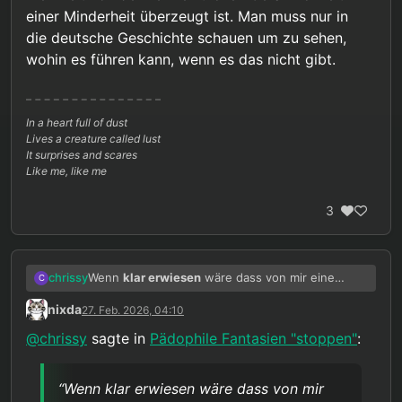
einer Minderheit überzeugt ist. Man muss nur in
die deutsche Geschichte schauen um zu sehen,
wohin es führen kann, wenn es das nicht gibt.
In a heart full of dust
Lives a creature called lust
It surprises and scares
Like me, like me
3
Wenn
klar erwiesen
wäre dass von mir eine
chrissy
C
entsprechende extreme Gefahr für Kinder
nixda
27. Feb. 2026, 04:10
ausgeht, dann wäre meiner Meinung nach der
Dieser Nachweis einer zumindest hohen
Verlust meiner Freiheit auch präventiv
Wahrscheinlichkeit ist aber nicht vorhanden und
@
chrissy
sagte in
Pädophile Fantasien "stoppen"
:
gerechtfertigt. Aber diese extremste Maßnahme
nach allem was wir wissen auch nicht erbringbar,
würde voraussetzen dass ein Übergriff mit an
da alle aktuell vorliegenden Daten das Gegenteil
Sicherheit grenzender Wahrscheinlichkeit zu
sagen.
“Wenn klar erwiesen wäre dass von mir
erwarten ist.
Daher ist diese ganze Diskussion rein