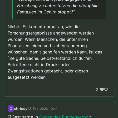
soll somit auch dich im Kern treffen?
das selbst das in Frage gestellt wird.
Forschung zu unterstützen die pädophile
Fantasien im Gehirn stoppt?”
Nichts. Es kommt darauf an, wie die
Forschungsergebnisse angewendet werden
würden. Wenn Menschen, die unter ihren
Phantasien leiden und sich Veränderung
wünschen, damit geholfen werden kann, ist das
`ne gute Sache. Selbstverständlich dürfen
Betroffene nicht in Druck- oder
Zwangsituationen gebracht, oder diesen
ausgesetzt werden.
2
C
chrissy
23. Feb. 2026, 10:41
@Gast sagte in
Gegen das Puppenverbot
: