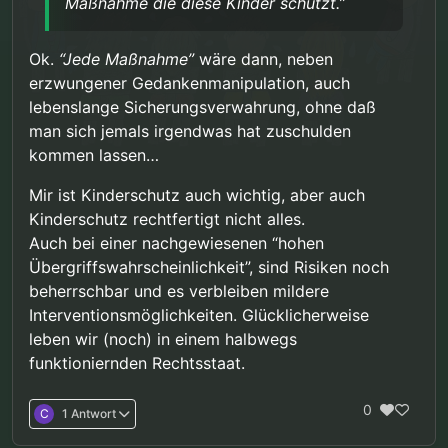
Maßnahme die diese Kinder schützt.”
Aber für einen so tiefgreifenden Eingriff
bräuchte es schon wirklich eindeutige Beweise.
Und die gibt es aktuell nicht, ganz im Gegenteil.
Ok.
“Jede Maßnahme”
wäre dann, neben
Und damit sind Eingriffe in unsere Grundrechte
erzwungener Gedankenmanipulation, auch
nicht gerechtfertigt.
Ich kann nachvollziehen wenn Teleios den
lebenslange Sicherungsverwahrung, ohne daß
Gedanken an Sex mit Kindern widerlich finden.
man sich jemals irgendwas hat zuschulden
Ich finde den Gedanken an Sex mit einem
kommen lassen…
anderen Mann widerlich. Das gibt mir aber kein
Recht Homosexuelle in ihrer Sexualität
Mir ist Kinderschutz auch wichtig, aber auch
einzuschränken. Es zwingt mich ja keiner das
selbst zu machen.
Kinderschutz rechtfertigt nicht alles.
Bei uns ist es doch fast das gleiche, mit der
Auch bei einer nachgewiesenen “hohen
Ausnahme dass wir unsere Sexualität nicht mit
Übergriffswahrscheinlichkeit”, sind Risiken noch
echten
Kindern ausleben können.
beherrschbar und es verbleiben mildere
Und die allermeisten Pädos verstehen das oder
halten sich zumindest an die Gesetze die das zu
Interventionsmöglichkeiten. Glücklicherweise
recht verbieten.
leben wir (noch) in einem halbwegs
funktioniernden Rechtsstaat.
0
C
1 Antwort