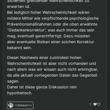
Sicherheit grenzender Wahrscheinlichkeit zu
“Kinderschutz” verkaufen und populistisch
erwarten ist.
ausschlachten läßt.
Bei lediglich hoher Wahrscheinlichkeit wären
Gerade die Gesetze zur Sicherungsverwahrung
mildere Mittel wie verpflichtende psychologische
wurden - trotz rückläufiger Fallzahlen schwerer
Verbrechen - immer weiter verschärft und die
Präventionsmaßnahmen oder die oben erwähnte
Sicherungsverwahrung auch immer öfter
“Gedankenkorrektur”, was auch immer das sein
ausgesprochen. Man könnte meinen, daß das
mag, eventuell gerechtfertigt. Dazu müssten
Instrument der Sicherungsverwahrung, als
aber eventuelle Risiken einer solchen Korrektur
“lebenslange Freiheitsstrafe durch die Hintertür”
genutzt werden soll.
bekannt sein.
Dieser Nachweis einer zumindest hohen
Wahrscheinlichkeit ist aber nicht vorhanden und
nach allem was wir wissen auch nicht erbringbar,
da alle aktuell vorliegenden Daten das Gegenteil
sagen.
Daher ist diese ganze Diskussion rein
hypothetisch.
1
1 Antwort