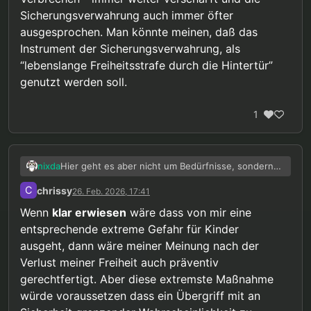
Sicherungsverwahrung auch immer öfter
ausgesprochen. Man könnte meinen, daß das
Instrument der Sicherungsverwahrung, als
“lebenslange Freiheitsstrafe durch die Hintertür”
genutzt werden soll.
1
Hier geht es aber nicht um Bedürfnisse, sondern
nixda
um Rechte. Ich würde es niemals befürworten, daß
C
chrissy
26. Feb. 2026, 17:41
Menschen, die sich korrekt verhalten und keinerlei
Übergriffe begangen haben, nur auf Grund
Wenn
klar erwiesen
wäre dass von mir eine
irgendwelcher Prognosen, präventiv weggesperrt
entsprechende extreme Gefahr für Kinder
und damit in Kollektivhaftung genommen werden.
ausgeht, dann wäre meiner Meinung nach der
Selbst die Nazis haben Sicherungsverwahrung
(zumindest formell) an vorangegangene Straftaten
Verlust meiner Freiheit auch präventiv
geknüpft.
gerechtfertigt. Aber diese extremste Maßnahme
Davon abgesehen, geht es oft sowieso nicht
würde voraussetzen dass ein Übergriff mit an
darum, was tatsächlich nötig oder angemessen
wäre, sondern was sich am besten als