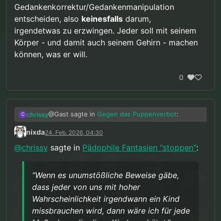
Gedankenkorrektur/Gedankenmanipulation
entscheiden, also
keinesfalls
darum,
irgendetwas zu erzwingen. Jeder soll mit seinem
Körper - und damit auch seinem Gehirn - machen
können, was er will.
0
@Gast sagte in
Gegen das Puppenverbot
:
chrissy
C
nixda
24. Feb. 2026, 04:30
Was spricht denn jetzt dagegen eine
@
chrissy
sagte in
Pädophile Fantasien "stoppen"
:
Forschung zu unterstützen die pädophile
Wenn es unumstößliche Beweise gäbe, dass
Fantasien im Gehirn stoppt? Die unsere
jeder von uns mit hoher Wahrscheinlichkeit
Gedanken "korrigiert’?
“Wenn es unumstößliche Beweise gäbe,
irgendwann ein Kind missbrauchen wird, dann
Aber nur weil die laute Mehrheit etwas widerlich
dass jeder von uns mit hoher
wäre ich für jede Maßnahme die diese Kinder
findet darf noch lange nicht das Strafrecht
schützt. Denn ich liebe Kinder mehr als meine
angewendet werden.
Wahrscheinlichkeit irgendwann ein Kind
Sexualität. Niemand darf die eigenen Bedürfnisse
missbrauchen wird, dann wäre ich für jede
über eine andere Person stellen.