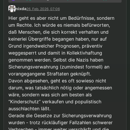
nixda
26. Feb. 2026, 07:06
Ok. “Jede Maßnahme” wäre dann, neben
Hier geht es aber nicht um Bedürfnisse, sondern
erzwungener Gedankenmanipulation,
Alles was
nötig
ist. Was ich sagen wollte ist dass
um Rechte. Ich würde es niemals befürworten,
auch lebenslange
der Schutz der Kinder wichtiger ist als meine,
Sicherungsverwahrung, ohne daß man
daß Menschen, die sich korrekt verhalten und
und ja, auch euere Bedürfnisse. Natürlich muss
sich jemals irgendwas hat zuschulden
keinerlei Übergriffe begangen haben, nur auf
jede Maßnahme der Gefahr angemessen sein.
kommen lassen…
Grund irgendwelcher Prognosen, präventiv
Lebenslange Sicherungsverwahrung ist extrem,
also müsste auch die Gefahr extrem sein. Aber
weggesperrt und damit in Kollektivhaftung
ja, wenn das nötig wäre um ein Kind vor mir zu
genommen werden. Selbst die Nazis haben
schützen, dann würde ich auch das akzeptieren.
Sicherungsverwahrung (zumindest formell) an
Zum Glück wissen wir dass es nicht so ist.
vorangegangene Straftaten geknüpft.
Davon abgesehen, geht es oft sowieso nicht
darum, was tatsächlich nötig oder angemessen
wäre, sondern was sich am besten als
“Kinderschutz” verkaufen und populistisch
ausschlachten läßt.
Gerade die Gesetze zur Sicherungsverwahrung
wurden - trotz rückläufiger Fallzahlen schwerer
Verbrechen - immer weiter verschärft und die