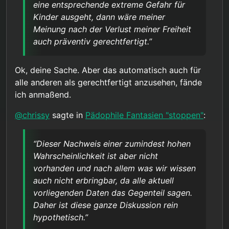
eine entsprechende extreme Gefahr für
Bei lediglich hoher Wahrscheinlichkeit wären
hypothetisch.
Kinder ausgeht, dann wäre meiner
mildere Mittel wie verpflichtende psychologische
Präventionsmaßnahmen oder die oben erwähnte
Meinung nach der Verlust meiner Freiheit
“Gedankenkorrektur”, was auch immer das sein
auch präventiv gerechtfertigt.”
mag, eventuell gerechtfertigt. Dazu müssten
aber eventuelle Risiken einer solchen Korrektur
bekannt sein.
Ok, deine Sache. Aber das automatisch auch für
alle anderen als gerechtfertigt anzusehen, fände
ich anmaßend.
@
chrissy
sagte in
Pädophile Fantasien "stoppen"
:
“Dieser Nachweis einer zumindest hohen
Wahrscheinlichkeit ist aber nicht
vorhanden und nach allem was wir wissen
auch nicht erbringbar, da alle aktuell
vorliegenden Daten das Gegenteil sagen.
Daher ist diese ganze Diskussion rein
hypothetisch.”