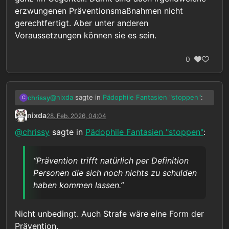
erzwungenen Präventionsmaßnahmen nicht
gerechtfertigt. Aber unter anderen
Voraussetzungen können sie es sein.
0
@
nixda
sagte in
Pädophile Fantasien "stoppen"
:
chrissy
C
nixda
28. Feb. 2026, 04:04
Ok, deine Sache. Aber das automatisch
@
chrissy
sagte in
Pädophile Fantasien "stoppen"
:
auch für alle anderen als gerechtfertigt
Ich finde es halt nicht spezifisch in Bezug auf
anzusehen, fände ich anmaßend.
mich für gerechtfertigt, sonder ganz allgemein,
“Prävention trifft natürlich per Definition
und damit auch für euch. Ist trotzdem natürlich
@
nixda
sagte in
Pädophile Fantasien "stoppen"
:
Personen die sich noch nichts zu schulden
nur meine Meinung.
haben kommen lassen.”
In der Politik, geht es aber nunmal nicht
um Wahrheiten, Fakten oder Beweise
Das ist leider richtig. Aber genau deshalb betone
Nicht unbedingt. Auch Strafe wäre eine Form der
ich ja so dass derartige Maßnahmen nur bei
Prävention.
Vorliegen von klaren und eindeutigen Beweisen
Aber noch einmal, ich unterstelle nicht dass von