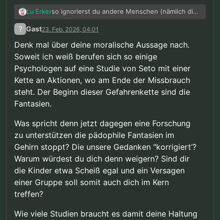
so ignorierst du andere Menschen (nämlich die
Lu Erker
Kinder) gänzlich. Nein eine Abwägung
?
Gast
23. Feb. 2026, 04:01
hinsichtlich der Wahrscheinlichkeit für
Missbrauch halte ich durchaus für richtig. Nur
Denk mal über deine moralische Aussage nach.
ein Verbot wenn man diese nicht einmal kennt
Soweit ich weiß berufen sich so einige
bzw. ein Eingriff wenn das Verbotene Schaden
Psychologen auf eine Studie von Seto mit einer
für andere Personengruppen sogar verhindert
halte ich klar für Falsch. Wir haben nicht das
Kette an Aktionen, wo am Ende der Missbrauch
Recht unseren Willen über die Unversehrtheit
steht. Der Beginn dieser Gefahrenkette sind die
der Kinder zu stellen. Die Gesellschaft hat aber
Fantasien.
auch nicht das Recht eine Erdachte nicht
untersuchte Gefahr über unsere Rechte und
Was spricht denn jetzt dagegen eine Forschung
unseren Willen zu stellen.
zu unterstützen die pädophile Fantasien im
Gehirn stoppt? Die unsere Gedanken "korrigiert’?
Warum würdest du dich denn weigern? Sind dir
die Kinder etwa Scheiß egal und ein Versagen
einer Gruppe soll somit auch dich im Kern
treffen?
Wie viele Studien braucht es damit deine Haltung