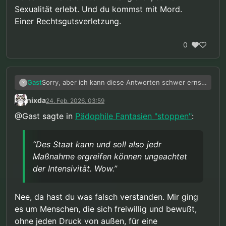
Sexualität erlebt. Und du kommst mit Mord.
Einer Rechtsgutsverletzung.
0
Sorry, aber ich kann diese Antworten schwer ernst
Gast
?
nehmen. Es gibt eine Grenze was Maßnahmen
nixda
24. Feb. 2026, 03:59
angeht. Hier wird gegen die Menschenwürde
Ich bin ehrlich gesagt schockiert. Die
argumentiert und die absolut geschützte
Unantastbarkeit der Menschenwürde ist Euch also
@Gast sagte in
Pädophile Fantasien "stoppen"
:
Gedankenfreiheit aufgelöst.
egal? Jedes Mittel ist Recht, solange es eine
In Eurer Verfassung gebe es also kein MINDESTmaß
Wirkung erzielt? Freiheit unterliegt immer einer
an absolut geschützter Freiheit. Gruselig. Ich habe
Abwägung, abet hier wird gegen eine absolute
Euch und WsaM lange unterstützt, aber das ist
“Des Staat kann und soll also jedr
Grenze argumentiert. Des Staat kann und soll also
erschreckend.
Maßnahme ergreifen können ungeachtet
jedr Maßnahme ergreifen können ungeachtet der
der Intensivität. Wow.”
Intensivität. Wow.
Nee, da hast du was falsch verstanden. Mir ging
es um Menschen, die sich freiwillig und bewußt,
ohne jeden Druck von außen, für eine