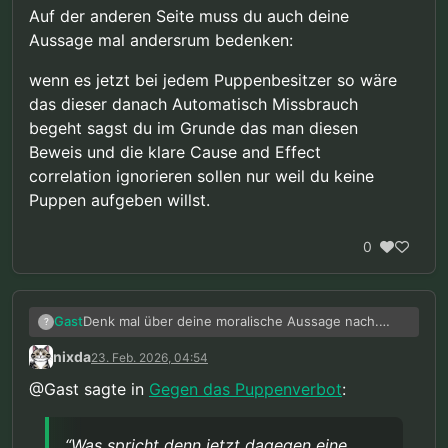
Auf der anderen Seite muss du auch deine
Aussage mal andersrum bedenken:
wenn es jetzt bei jedem Puppenbesitzer so wäre
das dieser danach Automatisch Missbrauch
begeht sagst du im Grunde das man diesen
Beweis und die klare Cause and Effect
correlation ignorieren sollen nur weil du keine
Puppen aufgeben willst.
0
Denk mal über deine moralische Aussage nach.
Gast
?
Soweit ich weiß berufen sich so einige Psychologen
nixda
23. Feb. 2026, 04:54
auf eine Studie von Seto mit einer Kette an
Was spricht denn jetzt dagegen eine Forschung zu
Aktionen, wo am Ende der Missbrauch steht. Der
unterstützen die pädophile Fantasien im Gehirn
@Gast sagte in
Gegen das Puppenverbot
:
Beginn dieser Gefahrenkette sind die Fantasien.
stoppt? Die unsere Gedanken "korrigiert’? Warum
Wie viele Studien braucht es damit deine Haltung
würdest du dich denn weigern? Sind dir die Kinder
korrekt ist und nicht die der Gegenseite? Der
etwa Scheiß egal und ein Versagen einer Gruppe
Kernbereich existiert nicht ohne Grund. Armselig
“Was spricht denn jetzt dagegen eine