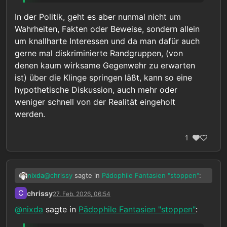
In der Politik, geht es aber nunmal nicht um
Wahrheiten, Fakten oder Beweise, sondern allein
um knallharte Interessen und da man dafür auch
gerne mal diskriminierte Randgruppen, (von
denen kaum wirksame Gegenwehr zu erwarten
ist) über die Klinge springen läßt, kann so eine
hypothetische Diskussion, auch mehr oder
weniger schnell von der Realität eingeholt
werden.
1
@
chrissy
sagte in
Pädophile Fantasien "stoppen"
:
nixda
C
chrissy
27. Feb. 2026, 06:54
“Wenn klar erwiesen wäre dass von mir
@
nixda
sagte in
Pädophile Fantasien "stoppen"
:
eine entsprechende extreme Gefahr für
Ok, deine Sache. Aber das automatisch auch für
Kinder ausgeht, dann wäre meiner