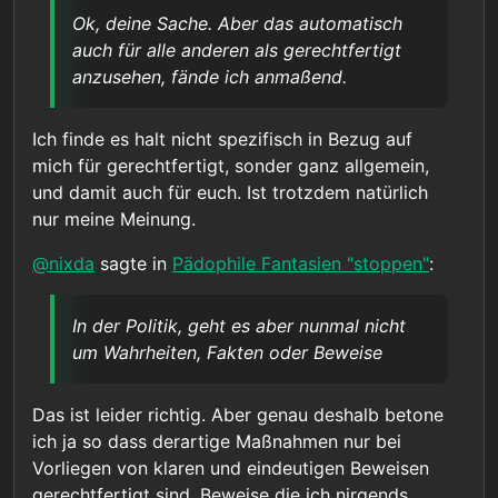
alle anderen als gerechtfertigt anzusehen, fände
Meinung nach der Verlust meiner Freiheit
Ok, deine Sache. Aber das automatisch
ich anmaßend.
@
chrissy
sagte in
Pädophile Fantasien "stoppen"
:
auch präventiv gerechtfertigt.”
auch für alle anderen als gerechtfertigt
anzusehen, fände ich anmaßend.
“Dieser Nachweis einer zumindest hohen
Wahrscheinlichkeit ist aber nicht
In der Politik, geht es aber nunmal nicht um
vorhanden und nach allem was wir wissen
Ich finde es halt nicht spezifisch in Bezug auf
Wahrheiten, Fakten oder Beweise, sondern allein
auch nicht erbringbar, da alle aktuell
mich für gerechtfertigt, sonder ganz allgemein,
um knallharte Interessen und da man dafür auch
vorliegenden Daten das Gegenteil sagen.
und damit auch für euch. Ist trotzdem natürlich
gerne mal diskriminierte Randgruppen, (von denen
Daher ist diese ganze Diskussion rein
kaum wirksame Gegenwehr zu erwarten ist) über
hypothetisch.”
nur meine Meinung.
die Klinge springen läßt, kann so eine
hypothetische Diskussion, auch mehr oder weniger
@
nixda
sagte in
Pädophile Fantasien "stoppen"
:
schnell von der Realität eingeholt werden.
In der Politik, geht es aber nunmal nicht
um Wahrheiten, Fakten oder Beweise
Das ist leider richtig. Aber genau deshalb betone
ich ja so dass derartige Maßnahmen nur bei
Vorliegen von klaren und eindeutigen Beweisen
gerechtfertigt sind. Beweise die ich nirgends