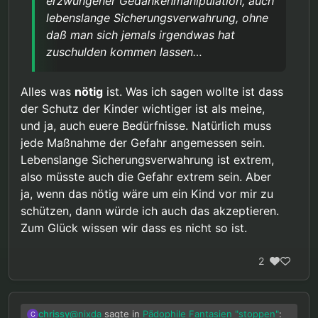
erzwungener Gedankenmanipulation, auch
Kinderschutz rechtfertigt nicht alles.
lassen…
Auch bei einer nachgewiesenen “hohen
lebenslange Sicherungsverwahrung, ohne
Übergriffswahrscheinlichkeit”, sind Risiken noch
daß man sich jemals irgendwas hat
beherrschbar und es verbleiben mildere
zuschulden kommen lassen…
Interventionsmöglichkeiten. Glücklicherweise leben
wir (noch) in einem halbwegs funktioniernden
Rechtsstaat.
Alles was
nötig
ist. Was ich sagen wollte ist dass
der Schutz der Kinder wichtiger ist als meine,
und ja, auch euere Bedürfnisse. Natürlich muss
jede Maßnahme der Gefahr angemessen sein.
Lebenslange Sicherungsverwahrung ist extrem,
also müsste auch die Gefahr extrem sein. Aber
ja, wenn das nötig wäre um ein Kind vor mir zu
schützen, dann würde ich auch das akzeptieren.
Zum Glück wissen wir dass es nicht so ist.
2
@
nixda
sagte in
Pädophile Fantasien "stoppen"
:
chrissy
C