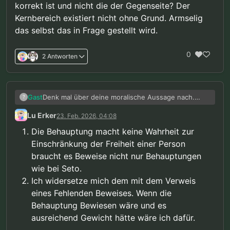
korrekt ist und nicht die der Gegenseite? Der
Kernbereich existiert nicht ohne Grund. Armselig
das selbst das in Frage gestellt wird.
0
2 Antworten
Denk mal über deine moralische Aussage nach.
Gast
?
Soweit ich weiß berufen sich so einige Psychologen
Lu Erker
23. Feb. 2026, 04:08
auf eine Studie von Seto mit einer Kette an
Was spricht denn jetzt dagegen eine Forschung zu
Aktionen, wo am Ende der Missbrauch steht. Der
unterstützen die pädophile Fantasien im Gehirn
Die Behauptung macht keine Wahrheit zur
Beginn dieser Gefahrenkette sind die Fantasien.
stoppt? Die unsere Gedanken "korrigiert’? Warum
Wie viele Studien braucht es damit deine Haltung
Einschränkung der Freiheit einer Person
würdest du dich denn weigern? Sind dir die Kinder
korrekt ist und nicht die der Gegenseite? Der
braucht es Beweise nicht nur Behauptungen
etwa Scheiß egal und ein Versagen einer Gruppe
Kernbereich existiert nicht ohne Grund. Armselig
soll somit auch dich im Kern treffen?
das selbst das in Frage gestellt wird.
wie bei Seto.
Ich widersetze mich dem mit dem Verweis
eines Fehlenden Beweises. Wenn die
Behauptung Bewiesen wäre und es
ausreichend Gewicht hätte wäre ich dafür.