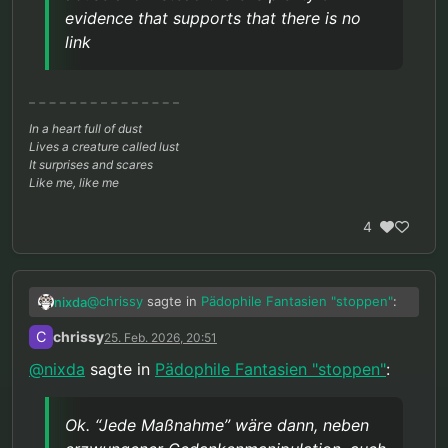
evidence that supports that there is no
link
In a heart full of dust
Lives a creature called lust
It surprises and scares
Like me, like me
4
@
chrissy
sagte in
Pädophile Fantasien "stoppen"
:
nixda
C
chrissy
25. Feb. 2026, 20:51
“Wenn es unumstößliche Beweise gäbe,
@
nixda
sagte in
Pädophile Fantasien "stoppen"
:
dass jeder von uns mit hoher
Ok.
“Jede Maßnahme”
wäre dann, neben
Wahrscheinlichkeit irgendwann ein Kind
erzwungener Gedankenmanipulation, auch
missbrauchen wird, dann wäre ich für jede
Ok. “Jede Maßnahme” wäre dann, neben
lebenslange Sicherungsverwahrung, ohne daß man
Mir ist Kinderschutz auch wichtig, aber auch
Maßnahme die diese Kinder schützt.”
sich jemals irgendwas hat zuschulden kommen