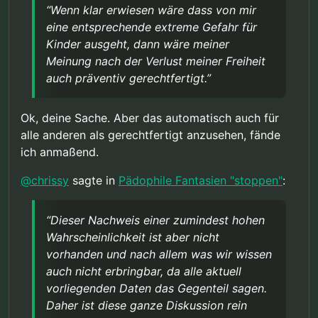
Sicherheit grenzender Wahrscheinlichkeit zu
sagen.
“Wenn klar erwiesen wäre dass von mir
erwarten ist.
Daher ist diese ganze Diskussion rein
eine entsprechende extreme Gefahr für
Bei lediglich hoher Wahrscheinlichkeit wären
hypothetisch.
Kinder ausgeht, dann wäre meiner
mildere Mittel wie verpflichtende psychologische
Präventionsmaßnahmen oder die oben erwähnte
Meinung nach der Verlust meiner Freiheit
“Gedankenkorrektur”, was auch immer das sein
auch präventiv gerechtfertigt.”
mag, eventuell gerechtfertigt. Dazu müssten
aber eventuelle Risiken einer solchen Korrektur
bekannt sein.
Ok, deine Sache. Aber das automatisch auch für
alle anderen als gerechtfertigt anzusehen, fände
ich anmaßend.
@
chrissy
sagte in
Pädophile Fantasien "stoppen"
:
“Dieser Nachweis einer zumindest hohen
Wahrscheinlichkeit ist aber nicht
vorhanden und nach allem was wir wissen
auch nicht erbringbar, da alle aktuell
vorliegenden Daten das Gegenteil sagen.
Daher ist diese ganze Diskussion rein