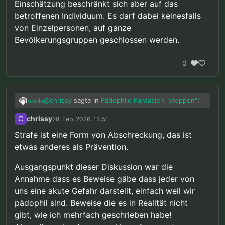
Einschätzung beschränkt sich aber auf das
betroffenen Individuum. Es darf dabei keinesfalls
von Einzelpersonen, auf ganze
Bevölkerungsgruppen geschlossen werden.
0
@
chrissy
sagte in
Pädophile Fantasien "stoppen"
:
nixda
C
chrissy
28. Feb. 2026, 13:51
“Prävention trifft natürlich per Definition
Strafe ist eine Form von Abschreckung, das ist
Personen die sich noch nichts zu schulden
etwas anderes als Prävention.
Nicht unbedingt. Auch Strafe wäre eine Form der
haben kommen lassen.”
Prävention.
@
chrissy
sagte in
Pädophile Fantasien "stoppen"
:
Ausgangspunkt dieser Diskussion war die
Annahme dass es Beweise gäbe dass jeder von
uns eine akute Gefahr darstellt, einfach weil wir
“Wenn von einer Person …”
pädophil sind. Beweise die es in Realität nicht
gibt, wie ich mehrfach geschrieben habe!
Da kommen wir der Sache schon näher.
Ich