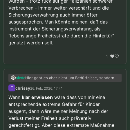
wurden - trotz rückläufiger Fallzahlen schwerer
Verbrechen - immer weiter verschärft und die
Sicherungsverwahrung auch immer öfter
ausgesprochen. Man könnte meinen, daß das
Instrument der Sicherungsverwahrung, als
“lebenslange Freiheitsstrafe durch die Hintertür”
genutzt werden soll.
1
Hier geht es aber nicht um Bedürfnisse, sondern
nixda
um Rechte. Ich würde es niemals befürworten, daß
C
chrissy
26. Feb. 2026, 17:41
Menschen, die sich korrekt verhalten und keinerlei
Übergriffe begangen haben, nur auf Grund
Wenn
klar erwiesen
wäre dass von mir eine
irgendwelcher Prognosen, präventiv weggesperrt
entsprechende extreme Gefahr für Kinder
und damit in Kollektivhaftung genommen werden.
ausgeht, dann wäre meiner Meinung nach der
Selbst die Nazis haben Sicherungsverwahrung
(zumindest formell) an vorangegangene Straftaten
Verlust meiner Freiheit auch präventiv
geknüpft.
gerechtfertigt. Aber diese extremste Maßnahme
Davon abgesehen, geht es oft sowieso nicht