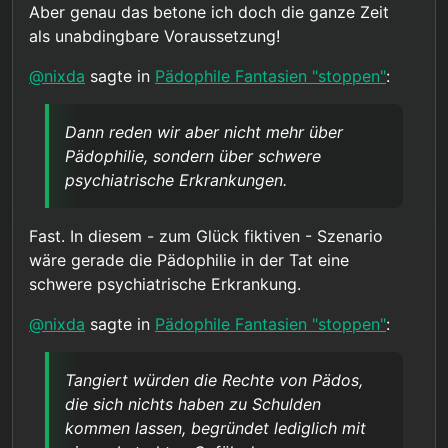
Aber genau das betone ich doch die ganze Zeit
dann ist die Einsichts- und
Dann reden wir aber nicht mehr über Pädophilie,
Steuerungsfähigkeit in dieser Gruppe
als unabdingbare Voraussetzung!
sondern über schwere psychiatrische
offensichtlich eben nicht mehr gegeben
Erkrankungen. Ein ganz anderes Thema.
@
chrissy
sagte in
Pädophile Fantasien "stoppen"
:
sondern eher die Ausnahme.”
@
nixda
sagte in
Pädophile Fantasien "stoppen"
:
“Die Rechte der 95 zukünftigen Opfer
Dann reden wir aber nicht mehr über
werden sehr wohl tangiert.”
Pädophilie, sondern über schwere
Tangiert würden die Rechte von Pädos, die sich
nichts haben zu Schulden kommen lassen,
psychiatrische Erkrankungen.
begründet lediglich mit einer abstrakten
@
chrissy
sagte in
Pädophile Fantasien "stoppen"
:
Gefährdung.
Fast. In diesem - zum Glück fiktiven - Szenario
“Da werden ja auch die Freiheitsrechte der
wäre gerade die Pädophilie in der Tat eine
Erkrankten eingeschränkt aufgrund der
schwere psychiatrische Erkrankung.
Im Normalfall, wird jeder Ansteckungsverdacht
Gefahr die von ihnen ausgeht.”
individuell getestet und keine
Bevölkerungsgruppe, auf Grund biologischer
@
nixda
sagte in
Pädophile Fantasien "stoppen"
:
Merkmale pauschal verdächtigt, gefährliche
Krankheiten verbreiten zu wollen.
Ok, in einer Zombie-Apokalypse, mit
Tangiert würden die Rechte von Pädos,
Ausnahemezustand bzw. Kriegsrecht, würde das
die sich nichts haben zu Schulden
wahrscheinlich anders laufen.
kommen lassen, begründet lediglich mit