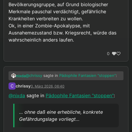
Bevölkerungsgruppe, auf Grund biologischer
Merkmale pauschal verdächtigt, gefährliche
Krankheiten verbreiten zu wollen.
Ok, in einer Zombie-Apokalypse, mit
Ausnahemezustand bzw. Kriegsrecht, würde das
wahrscheinlich anders laufen.
0
@
chrissy
sagte in
Pädophile Fantasien "stoppen"
:
nixda
C
chrissy
3. März 2026, 06:40
“Aber wenn es eine Möglichkeit gibt diese
@
nixda
sagte in
Pädophile Fantasien "stoppen"
:
95 Taten zu verhindern indem 5
Ok, sofern sie dies freiwillig tun. Ich lehne es aber
Unschuldige einen Teil ihrer Rechte
ab, daß Rechte eingeschränkt werden, ohne daß
aufgeben, …”
… ohne daß eine erhebliche, konkrete
eine erhebliche, konkrete Gefährdungslage
@
chrissy
sagte in
Pädophile Fantasien "stoppen"
:
Gefährdungslage vorliegt…
vorliegt. In einem Rechtsstaat, heiligt der Zweck
nicht
die Mittel.
“Wenn 95% einer Gruppe Täter werdenm