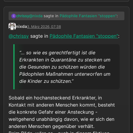
@
nixda
sagte in
Pädophile Fantasien "stoppen"
:
chrissy
C
nixda
3. März 2026, 07:38
… ohne daß eine erhebliche, konkrete
@
chrissy
sagte in
Pädophile Fantasien "stoppen"
:
Gefährdungslage vorliegt…
Aber genau das betone ich doch die ganze Zeit
als unabdingbare Voraussetzung!
“… so wie es gerechtfertigt ist die
@
nixda
sagte in
Pädophile Fantasien "stoppen"
:
Erkrankten in Quarantäne zu stecken um
die Gesunden zu schützen würden die
Dann reden wir aber nicht mehr über
Pädophilen Maßnahmen unterworfen um
Pädophilie, sondern über schwere
Fast. In diesem - zum Glück fiktiven - Szenario
die Kinder zu schützen.”
psychiatrische Erkrankungen.
wäre gerade die Pädophilie in der Tat eine
schwere psychiatrische Erkrankung.
@
nixda
sagte in
Pädophile Fantasien "stoppen"
:
Sobald ein hochansteckend Erkrankter, in
Kontakt mit anderen Menschen kommt, besteht
Tangiert würden die Rechte von Pädos,
die konkrete Gefahr einer Ansteckung -
die sich nichts haben zu Schulden
Richtig, allerdings wäre in diesem Szenario die
weitgehend unabhängig davon, wie er sich den
kommen lassen, begründet lediglich mit
Gefährdung nicht abstrakt sondern sehr konkret.
einer abstrakten Gefährdung.
anderen Menschen gegenüber verhält.
95% Tatwahrscheinlichkeit ist definitiv nicht mehr
@
nixda
sagte in
Pädophile Fantasien "stoppen"
: