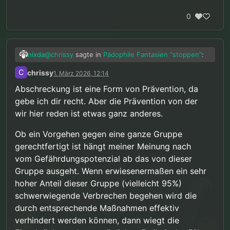
0
@
chrissy
sagte in
Pädophile Fantasien "stoppen"
:
nixda
C
chrissy
1. März 2026, 12:14
“Strafe ist eine Form von Abschreckung,
Abschreckung ist eine Form von Prävention, da
das ist etwas anderes als Prävention.”
gebe ich dir recht. Aber die Prävention von der
Abschreckung ist nichts anderes als Prävention.
https://de.wikipedia.org/wiki/Straftheorien#Relativ
wir hier reden ist etwas ganz anderes.
e_Straftheorien
@
chrissy
sagte in
Pädophile Fantasien "stoppen"
:
Ob ein Vorgehen gegen eine ganze Gruppe
gerechtfertigt ist hängt meiner Meinung nach
“… es gibt keine Beweise dass wir als
vom Gefährdungspotenzial ab das von dieser
Gruppe gefährlich sind. Daher können
Ja. Ich gehe aber noch einen Schritt weiter und
irgendwelche Maßnahmen nur auf Basis
Gruppe ausgeht. Wenn erwiesenermaßen ein sehr
sage: Selbst wenn es Beweise gäbe, daß wir als
von individuellem Verhalten gerechtfertigt
hoher Anteil dieser Gruppe (vielleicht 95%)
Gruppe gefährlich sind, sollten staatliche Eingriffe,
sein.”
schwerwiegende Verbrechen begehen wird die
nur auf Basis von individuellem Verhalten
gerechtfertigt sein.
durch entsprechende Maßnahmen effektiv
verhindert werden können, dann wiegt die