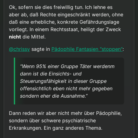
Schaden der Kinder und dem Schaden der
unschuldigen Pädos gewahrt bleiben. Aber da
Ok, sofern sie dies freiwillig tun. Ich lehne es
der Schaden durch sexuellen Missbrauch
aber ab, daß Rechte eingeschränkt werden, ohne
erheblich ist, wäre bei dem angenommenen
daß eine erhebliche, konkrete Gefährdungslage
Verhältnis von 95 zu 5 auch ein recht hoher
vorliegt. In einem Rechtsstaat, heiligt der Zweck
Schaden durch die Präventionsmaßnahme
akzeptabel, solange der Grundsatz des mildesten
nicht
die Mittel.
effektiven Mittels beachtet wird.
@
chrissy
sagte in
Pädophile Fantasien "stoppen"
:
“Wenn 95% einer Gruppe Täter werdenm
dann ist die Einsichts- und
Steuerungsfähigkeit in dieser Gruppe
offensichtlich eben nicht mehr gegeben
sondern eher die Ausnahme.”
Dann reden wir aber nicht mehr über Pädophilie,
sondern über schwere psychiatrische
Erkrankungen. Ein ganz anderes Thema.