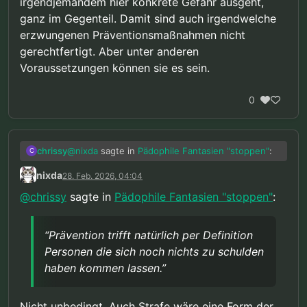
irgendjemandem hier konkrete Gefahr ausgeht,
ganz im Gegenteil. Damit sind auch irgendwelche
erzwungenen Präventionsmaßnahmen nicht
gerechtfertigt. Aber unter anderen
Voraussetzungen können sie es sein.
0
@
nixda
sagte in
Pädophile Fantasien "stoppen"
:
chrissy
C
nixda
28. Feb. 2026, 04:04
Ok, deine Sache. Aber das automatisch
@
chrissy
sagte in
Pädophile Fantasien "stoppen"
:
auch für alle anderen als gerechtfertigt
Ich finde es halt nicht spezifisch in Bezug auf
anzusehen, fände ich anmaßend.
mich für gerechtfertigt, sonder ganz allgemein,
“Prävention trifft natürlich per Definition
und damit auch für euch. Ist trotzdem natürlich
@
nixda
sagte in
Pädophile Fantasien "stoppen"
:
Personen die sich noch nichts zu schulden
nur meine Meinung.
haben kommen lassen.”
In der Politik, geht es aber nunmal nicht
um Wahrheiten, Fakten oder Beweise
Das ist leider richtig. Aber genau deshalb betone
Nicht unbedingt. Auch Strafe wäre eine Form der