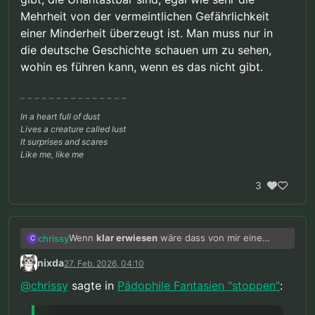
Mehrheit von der vermeintlichen Gefährlichkeit
einer Minderheit überzeugt ist. Man muss nur in
die deutsche Geschichte schauen um zu sehen,
wohin es führen kann, wenn es das nicht gibt.
In a heart full of dust
Lives a creature called lust
It surprises and scares
Like me, like me
3
Wenn
klar erwiesen
wäre dass von mir eine
chrissy
C
entsprechende extreme Gefahr für Kinder
nixda
27. Feb. 2026, 04:10
ausgeht, dann wäre meiner Meinung nach der
Dieser Nachweis einer zumindest hohen
Verlust meiner Freiheit auch präventiv
Wahrscheinlichkeit ist aber nicht vorhanden und
@
chrissy
sagte in
Pädophile Fantasien "stoppen"
:
gerechtfertigt. Aber diese extremste Maßnahme
nach allem was wir wissen auch nicht erbringbar,
würde voraussetzen dass ein Übergriff mit an
da alle aktuell vorliegenden Daten das Gegenteil