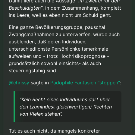
Damit liefe auch die Aussage
“im Zweifel für den
erreichen. Aber auf ein Niveau wo der
Beschuldigten”
, in dem Zusammenhang, komplett
zusätzliche Nutzen schärferer Maßnahmen in
ins Leere, weil es eben nicht um Schuld geht.
keinem vernünftigen Verhaltnis zum Schaden
steht, den diese schärfere Maßnahme bei den
Betroffenen anrichtet.
Eine ganze Bevölkerungsgruppe, pauschal
Und immer muss “im Zweifel für den
Zwangsmaßnahmen zu unterwerfen, würde auch
Beschuldigten” gelten.
ausblenden, daß deren Individuen,
unterschiedlichste Persönlichkeitsmerkmale
aufweisen und - trotz Hochrisikoprognose -
grundsätzlich sowohl einsichts- als auch
steuerungsfähig sind.
@
chrissy
sagte in
Pädophile Fantasien "stoppen"
:
“Kein Recht eines Individuums darf über
den (zumindest gleichwertigen) Rechten
von Vielen stehen”.
Tut es auch nicht, da mangels konkreter