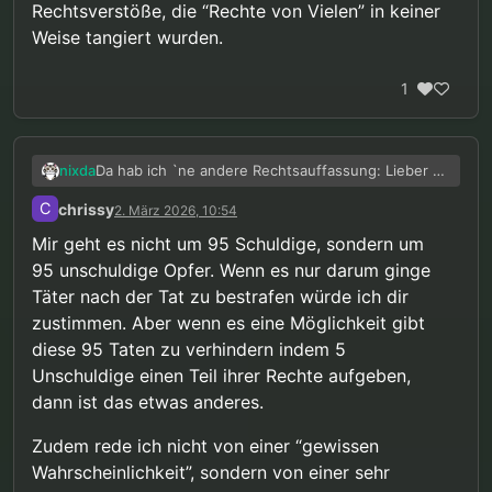
Rechtsverstöße, die “Rechte von Vielen” in keiner
Weise tangiert wurden.
1
Da hab ich `ne andere Rechtsauffassung: Lieber 95
nixda
Schuldige laufen lassen, als 5 Unschuldige hinter
C
chrissy
2. März 2026, 10:54
Gittern.
Abgesehen davon, ginge es dann auch gar nicht
um “Schuldige”, da auch diesen 95% überhaupt
Mir geht es nicht um 95 Schuldige, sondern um
kein schuldhaftes (Fehl)verhalten vorgeworfen
Eine ganze Bevölkerungsgruppe, pauschal
95 unschuldige Opfer. Wenn es nur darum ginge
wird, es wird nur mit einer gewissen
Zwangsmaßnahmen zu unterwerfen, würde auch
Täter nach der Tat zu bestrafen würde ich dir
Wahrscheinlichkeit prognostiziert.
ausblenden, daß deren Individuen,
@
chrissy
sagte in
Pädophile Fantasien "stoppen"
:
Damit liefe auch die Aussage
“im Zweifel für den
unterschiedlichste Persönlichkeitsmerkmale
zustimmen. Aber wenn es eine Möglichkeit gibt
Beschuldigten”
, in dem Zusammenhang, komplett
aufweisen und - trotz Hochrisikoprognose -
diese 95 Taten zu verhindern indem 5
“Kein Recht eines Individuums darf über
ins Leere, weil es eben nicht um Schuld geht.
grundsätzlich sowohl einsichts- als auch
Unschuldige einen Teil ihrer Rechte aufgeben,
den (zumindest gleichwertigen) Rechten
steuerungsfähig sind.
Tut es auch nicht, da mangels konkreter
von Vielen stehen”.
dann ist das etwas anderes.
Rechtsverstöße, die “Rechte von Vielen” in keiner
Weise tangiert wurden.
Zudem rede ich nicht von einer “gewissen
Wahrscheinlichkeit”, sondern von einer sehr