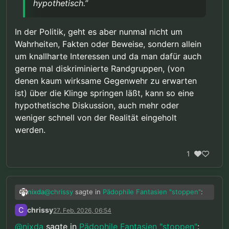
hypothetisch.”
In der Politik, geht es aber nunmal nicht um
Wahrheiten, Fakten oder Beweise, sondern allein
um knallharte Interessen und da man dafür auch
gerne mal diskriminierte Randgruppen, (von
denen kaum wirksame Gegenwehr zu erwarten
ist) über die Klinge springen läßt, kann so eine
hypothetische Diskussion, auch mehr oder
weniger schnell von der Realität eingeholt
werden.
1
@
chrissy
sagte in
Pädophile Fantasien "stoppen"
:
nixda
C
chrissy
27. Feb. 2026, 06:54
“Wenn klar erwiesen wäre dass von mir
@
nixda
sagte in
Pädophile Fantasien "stoppen"
: