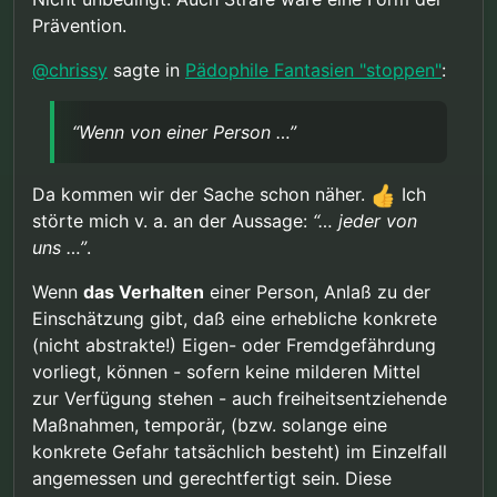
ich ja so dass derartige Maßnahmen nur bei
Prävention.
Vorliegen von klaren und eindeutigen Beweisen
Aber noch einmal, ich unterstelle nicht dass von
gerechtfertigt sind. Beweise die ich nirgends
irgendjemandem hier konkrete Gefahr ausgeht,
@
chrissy
sagte in
Pädophile Fantasien "stoppen"
:
sehe.
ganz im Gegenteil. Damit sind auch irgendwelche
Aber ich lehne es ab so etwas kategorisch
erzwungenen Präventionsmaßnahmen nicht
auszuschließen. Wenn von einer Person
gerechtfertigt. Aber unter anderen
“Wenn von einer Person …”
erwiesenermaßen eine erhebliche Gefahr für
Voraussetzungen können sie es sein.
andere (und ganz besonders für Kinder) ausgeht,
sind (dem Ausmaß der Gefahr angemessene)
Da kommen wir der Sache schon näher.
Ich
präventive Maßnahmen meiner Ansicht nach
störte mich v. a. an der Aussage:
“… jeder von
gerechtfertigt. Aber die Beweise müssen auch
der Schwere des Eingriffs entsprechend scharf
uns …”
.
beurteilt werden.
Prävention trifft natürlich per Definition Personen
Wenn
das Verhalten
einer Person, Anlaß zu der
die sich noch nichts zu schulden haben kommen
Einschätzung gibt, daß eine erhebliche konkrete
lassen. Eine Bombe wird entschärft sobald die
(nicht abstrakte!) Eigen- oder Fremdgefährdung
Gefahr erkannt wurde, nicht nachdem sie
explodiert ist.
vorliegt, können - sofern keine milderen Mittel
zur Verfügung stehen - auch freiheitsentziehende
Maßnahmen, temporär, (bzw. solange eine
konkrete Gefahr tatsächlich besteht) im Einzelfall
angemessen und gerechtfertigt sein. Diese