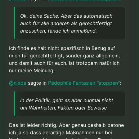
eine entsprechende extreme Gefahr für
Ok, deine Sache. Aber das automatisch auch für
Kinder ausgeht, dann wäre meiner
alle anderen als gerechtfertigt anzusehen, fände
Meinung nach der Verlust meiner Freiheit
Ok, deine Sache. Aber das automatisch
ich anmaßend.
@
chrissy
sagte in
Pädophile Fantasien "stoppen"
:
auch präventiv gerechtfertigt.”
auch für alle anderen als gerechtfertigt
anzusehen, fände ich anmaßend.
“Dieser Nachweis einer zumindest hohen
Wahrscheinlichkeit ist aber nicht
In der Politik, geht es aber nunmal nicht um
vorhanden und nach allem was wir wissen
Ich finde es halt nicht spezifisch in Bezug auf
Wahrheiten, Fakten oder Beweise, sondern allein
auch nicht erbringbar, da alle aktuell
mich für gerechtfertigt, sonder ganz allgemein,
um knallharte Interessen und da man dafür auch
vorliegenden Daten das Gegenteil sagen.
und damit auch für euch. Ist trotzdem natürlich
gerne mal diskriminierte Randgruppen, (von denen
Daher ist diese ganze Diskussion rein
kaum wirksame Gegenwehr zu erwarten ist) über
hypothetisch.”
nur meine Meinung.
die Klinge springen läßt, kann so eine
hypothetische Diskussion, auch mehr oder weniger
@
nixda
sagte in
Pädophile Fantasien "stoppen"
:
schnell von der Realität eingeholt werden.
In der Politik, geht es aber nunmal nicht
um Wahrheiten, Fakten oder Beweise
Das ist leider richtig. Aber genau deshalb betone
ich ja so dass derartige Maßnahmen nur bei