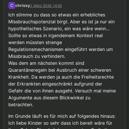
Meinung machst mir Angst. Das
C
chrissy
2. März 2026, 14:55
Missbrauchspotenzial ist unermesslich und deine
Argumente funktionieren höchstens in einer
Ich stimme zu dass so etwas ein erhebliches
Butterblümchen-Welt.
Missbrauchspotenzial birgt. Aber es ist ja nur ein
hypothetisches Szenario, ein was wäre wenn…
Sollte so etwas in irgendeinem Kontext real
werden müssten strenge
Regulationsmechanismen eingeführt werden um
Missbrauch zu verhindern.
Was dem am nächsten kommt sind
Quarantäneregeln bei Ausbruch einer schweren
Krankheit. Da werden ja auch die Freiheitsrechte
der Erkrankten eingeschränkt aufgrund der
Gefahr die von ihnen ausgeht. Versuch mal meine
Argumente aus diesem Blickwinkel zu
betrachten.
Im Grunde läuft es für mich auf folgendes hinaus:
Ich liebe Kinder so sehr dass ich bereit wäre für