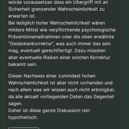
würde voraussetzen dass ein Übergriff mit an
darum, was tatsächlich nötig oder angemessen
wäre, sondern was sich am besten als
Sicherheit grenzender Wahrscheinlichkeit zu
“Kinderschutz” verkaufen und populistisch
erwarten ist.
ausschlachten läßt.
Bei lediglich hoher Wahrscheinlichkeit wären
Gerade die Gesetze zur Sicherungsverwahrung
mildere Mittel wie verpflichtende psychologische
wurden - trotz rückläufiger Fallzahlen schwerer
Verbrechen - immer weiter verschärft und die
Präventionsmaßnahmen oder die oben erwähnte
Sicherungsverwahrung auch immer öfter
“Gedankenkorrektur”, was auch immer das sein
ausgesprochen. Man könnte meinen, daß das
mag, eventuell gerechtfertigt. Dazu müssten
Instrument der Sicherungsverwahrung, als
aber eventuelle Risiken einer solchen Korrektur
“lebenslange Freiheitsstrafe durch die Hintertür”
genutzt werden soll.
bekannt sein.
Dieser Nachweis einer zumindest hohen
Wahrscheinlichkeit ist aber nicht vorhanden und
nach allem was wir wissen auch nicht erbringbar,
da alle aktuell vorliegenden Daten das Gegenteil
sagen.
Daher ist diese ganze Diskussion rein
hypothetisch.