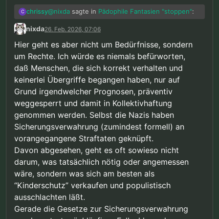
@
nixda
sagte in
Pädophile Fantasien "stoppen"
:
chrissy
C
nixda
26. Feb. 2026, 07:06
Ok. “Jede Maßnahme” wäre dann, neben
Hier geht es aber nicht um Bedürfnisse, sondern
erzwungener Gedankenmanipulation,
Alles was
nötig
ist. Was ich sagen wollte ist dass
um Rechte. Ich würde es niemals befürworten,
auch lebenslange
der Schutz der Kinder wichtiger ist als meine,
Sicherungsverwahrung, ohne daß man
daß Menschen, die sich korrekt verhalten und
und ja, auch euere Bedürfnisse. Natürlich muss
sich jemals irgendwas hat zuschulden
keinerlei Übergriffe begangen haben, nur auf
jede Maßnahme der Gefahr angemessen sein.
kommen lassen…
Grund irgendwelcher Prognosen, präventiv
Lebenslange Sicherungsverwahrung ist extrem,
also müsste auch die Gefahr extrem sein. Aber
weggesperrt und damit in Kollektivhaftung
ja, wenn das nötig wäre um ein Kind vor mir zu
genommen werden. Selbst die Nazis haben
schützen, dann würde ich auch das akzeptieren.
Sicherungsverwahrung (zumindest formell) an
Zum Glück wissen wir dass es nicht so ist.
vorangegangene Straftaten geknüpft.
Davon abgesehen, geht es oft sowieso nicht
darum, was tatsächlich nötig oder angemessen
wäre, sondern was sich am besten als
“Kinderschutz” verkaufen und populistisch
ausschlachten läßt.
Gerade die Gesetze zur Sicherungsverwahrung