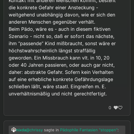
Kontakt mit anderen Menschen kommt, besteht
Tangiert würden die Rechte von Pädos,
die konkrete Gefahr einer Ansteckung -
die sich nichts haben zu Schulden
Richtig, allerdings wäre in diesem Szenario die
weitgehend unabhängig davon, wie er sich den
kommen lassen, begründet lediglich mit
Gefährdung nicht abstrakt sondern sehr konkret.
einer abstrakten Gefährdung.
anderen Menschen gegenüber verhält.
95% Tatwahrscheinlichkeit ist definitiv nicht mehr
@
nixda
sagte in
Pädophile Fantasien "stoppen"
:
Beim Pädo, wäre es - auch in diesem fiktiven
abstrakt.
Szenario - nicht so, daß er sofort das nächste,
Im Normalfall, wird jeder
ihm “passende” Kind mißbraucht, sonst wäre er
Ansteckungsverdacht individuell
höchstwahrscheinlich längst straffällig
Natürlich. Aber jeder nachweislich Erkrankte
getestet und keine Bevölkerungsgruppe,
geworden. Ein Missbrauch kann vlt. in 10, 20
würde mit hoher Wahrscheinlichkeit andere
auf Grund biologischer Merkmale
anstecken. So wie in diesen Szenario jeder
Um das für alle klarzustellen, mir geht es darum
oder 40 Jahren passieren, oder auch gar nicht,
pauschal verdächtigt, gefährliche
Pädophile mir hoher Wahrscheinlichkeit einen
den moralischen Aspekt solcher
Krankheiten verbreiten zu wollen.
daher: abstrakte Gefahr. Sofern kein Verhalten
Missbrauch begehen würde. Und so wie es
Präventionsmaßnahmen in diesem Szenario zu
auf eine erhebliche konkrete Gefährdungslage
gerechtfertigt ist die Erkrankten in Quarantäne
diskutieren, nicht zu behaupten dass so etwas in
schließen läßt, wäre staatl. Eingreifen m. E.
zu stecken um die Gesunden zu schützen
Bezug auf uns irgendwie tatsächlich
würden die Pädophilen Maßnahmen unterworfen
gerechtfertigt wäre. Denn wie gesagt gibt es ja
unverhältnismäßig und nicht gerechtfertigt.
um die Kinder zu schützen. Gleiche Logik.
die von mir als Voraussetzung geforderten
Beweise nicht. Die Existenz von Anti-C-Gruppen
0
ist ja schon fast ein Gegenbeweis.
@
chrissy
sagte in
Pädophile Fantasien "stoppen"
:
nixda