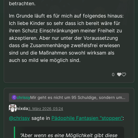
betrachten.
Im Grunde läuft es für mich auf folgendes hinaus:
Ich liebe Kinder so sehr dass ich bereit wäre für
ihren Schutz Einschränkungen meiner Freiheit zu
akzeptieren. Aber nur unter der Voraussetzung
dass die Zusammenhänge zweifelsfrei erwiesen
sind und die Maßnahmen sowohl wirksam als
auch so mild wie möglich sind.
0
Mir geht es nicht um 95 Schuldige, sondern um
chrissy
C
95 unschuldige Opfer. Wenn es nur darum ginge
nixda
3. März 2026, 05:24
Täter nach der Tat zu bestrafen würde ich dir
Zudem rede ich nicht von einer “gewissen
zustimmen. Aber wenn es eine Möglichkeit gibt
Wahrscheinlichkeit”, sondern von einer sehr
@
chrissy
sagte in
Pädophile Fantasien "stoppen"
:
diese 95 Taten zu verhindern indem 5
hohen Wahrscheinlichkeit. Wenn 95% einer
Die Rechte der 95 zukünftigen Opfer werden
Unschuldige einen Teil ihrer Rechte aufgeben,
Gruppe Täter werdenm dann ist die Einsichts-
sehr wohl tangiert. Nur nach der Tat die Täter zu
dann ist das etwas anderes.
und Steuerungsfähigkeit in dieser Gruppe
bestrafen macht die Tat nicht ungeschehen und
“Aber wenn es eine Möglichkeit gibt diese