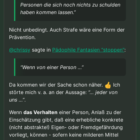
Personen die sich noch nichts zu schulden
nur meine Meinung.
haben kommen lassen.”
In der Politik, geht es aber nunmal nicht
um Wahrheiten, Fakten oder Beweise
Das ist leider richtig. Aber genau deshalb betone
Nicht unbedingt. Auch Strafe wäre eine Form der
ich ja so dass derartige Maßnahmen nur bei
Prävention.
Vorliegen von klaren und eindeutigen Beweisen
Aber noch einmal, ich unterstelle nicht dass von
gerechtfertigt sind. Beweise die ich nirgends
irgendjemandem hier konkrete Gefahr ausgeht,
@
chrissy
sagte in
Pädophile Fantasien "stoppen"
:
sehe.
ganz im Gegenteil. Damit sind auch irgendwelche
Aber ich lehne es ab so etwas kategorisch
erzwungenen Präventionsmaßnahmen nicht
auszuschließen. Wenn von einer Person
gerechtfertigt. Aber unter anderen
“Wenn von einer Person …”
erwiesenermaßen eine erhebliche Gefahr für
Voraussetzungen können sie es sein.
andere (und ganz besonders für Kinder) ausgeht,
sind (dem Ausmaß der Gefahr angemessene)
Da kommen wir der Sache schon näher.
Ich
präventive Maßnahmen meiner Ansicht nach
störte mich v. a. an der Aussage:
“… jeder von
gerechtfertigt. Aber die Beweise müssen auch
der Schwere des Eingriffs entsprechend scharf
uns …”
.
beurteilt werden.
Prävention trifft natürlich per Definition Personen
Wenn
das Verhalten
einer Person, Anlaß zu der
die sich noch nichts zu schulden haben kommen
Einschätzung gibt, daß eine erhebliche konkrete
lassen. Eine Bombe wird entschärft sobald die
(nicht abstrakte!) Eigen- oder Fremdgefährdung
Gefahr erkannt wurde, nicht nachdem sie
explodiert ist.
vorliegt, können - sofern keine milderen Mittel