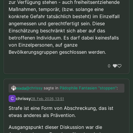
zur Verfügung stehen - auch freiheitsentziehende
Maßnahmen, temporär, (bzw. solange eine
konkrete Gefahr tatsächlich besteht) im Einzelfall
angemessen und gerechtfertigt sein. Diese
Einschätzung beschränkt sich aber auf das
betroffenen Individuum. Es darf dabei keinesfalls
von Einzelpersonen, auf ganze
Bevölkerungsgruppen geschlossen werden.
0
@
chrissy
sagte in
Pädophile Fantasien "stoppen"
:
nixda
C
chrissy
28. Feb. 2026, 13:51
“Prävention trifft natürlich per Definition
Strafe ist eine Form von Abschreckung, das ist
Personen die sich noch nichts zu schulden
etwas anderes als Prävention.
Nicht unbedingt. Auch Strafe wäre eine Form der
haben kommen lassen.”
Prävention.
@
chrissy
sagte in
Pädophile Fantasien "stoppen"
:
Ausgangspunkt dieser Diskussion war die