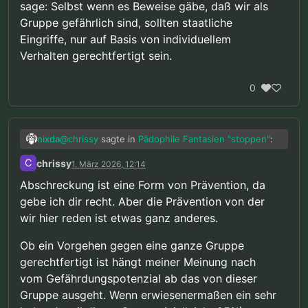
sage: Selbst wenn es Beweise gäbe, daß wir als
Gruppe gefährlich sind, sollten staatliche
Eingriffe, nur auf Basis von individuellem
Verhalten gerechtfertigt sein.
0
@
chrissy
sagte in
Pädophile Fantasien "stoppen"
:
nixda
C
chrissy
1. März 2026, 12:14
“Strafe ist eine Form von Abschreckung,
Abschreckung ist eine Form von Prävention, da
das ist etwas anderes als Prävention.”
gebe ich dir recht. Aber die Prävention von der
Abschreckung ist nichts anderes als Prävention.
https://de.wikipedia.org/wiki/Straftheorien#Relativ
wir hier reden ist etwas ganz anderes.
e_Straftheorien
@
chrissy
sagte in
Pädophile Fantasien "stoppen"
:
Ob ein Vorgehen gegen eine ganze Gruppe
gerechtfertigt ist hängt meiner Meinung nach
“… es gibt keine Beweise dass wir als
vom Gefährdungspotenzial ab das von dieser
Gruppe gefährlich sind. Daher können
Ja. Ich gehe aber noch einen Schritt weiter und
irgendwelche Maßnahmen nur auf Basis
Gruppe ausgeht. Wenn erwiesenermaßen ein sehr
sage: Selbst wenn es Beweise gäbe, daß wir als
von individuellem Verhalten gerechtfertigt