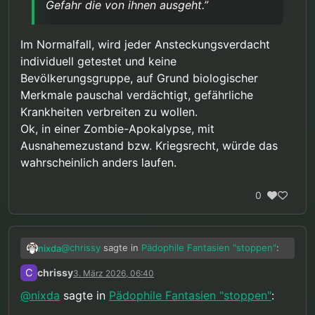
Gefahr die von ihnen ausgeht.”
Im Normalfall, wird jeder Ansteckungsverdacht
individuell getestet und keine
Bevölkerungsgruppe, auf Grund biologischer
Merkmale pauschal verdächtigt, gefährliche
Krankheiten verbreiten zu wollen.
Ok, in einer Zombie-Apokalypse, mit
Ausnahemezustand bzw. Kriegsrecht, würde das
wahrscheinlich anders laufen.
0
@
chrissy
sagte in
Pädophile Fantasien "stoppen"
:
nixda
C
chrissy
3. März 2026, 06:40
“Aber wenn es eine Möglichkeit gibt diese
@
nixda
sagte in
Pädophile Fantasien "stoppen"
:
95 Taten zu verhindern indem 5
Ok, sofern sie dies freiwillig tun. Ich lehne es aber
Unschuldige einen Teil ihrer Rechte