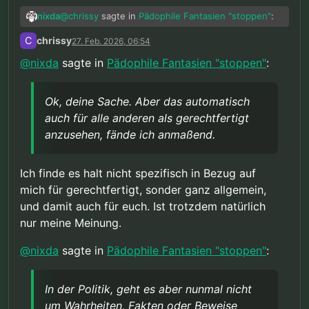
@
chrissy
sagte in
Pädophile Fantasien "stoppen"
:
nixda
C
chrissy
27. Feb. 2026, 06:54
“Wenn klar erwiesen wäre dass von mir
@
nixda
sagte in
Pädophile Fantasien "stoppen"
:
eine entsprechende extreme Gefahr für
Ok, deine Sache. Aber das automatisch auch für
Kinder ausgeht, dann wäre meiner
alle anderen als gerechtfertigt anzusehen, fände
Meinung nach der Verlust meiner Freiheit
Ok, deine Sache. Aber das automatisch
ich anmaßend.
@
chrissy
sagte in
Pädophile Fantasien "stoppen"
:
auch präventiv gerechtfertigt.”
auch für alle anderen als gerechtfertigt
anzusehen, fände ich anmaßend.
“Dieser Nachweis einer zumindest hohen
Wahrscheinlichkeit ist aber nicht
In der Politik, geht es aber nunmal nicht um
vorhanden und nach allem was wir wissen
Ich finde es halt nicht spezifisch in Bezug auf
Wahrheiten, Fakten oder Beweise, sondern allein
auch nicht erbringbar, da alle aktuell
mich für gerechtfertigt, sonder ganz allgemein,
um knallharte Interessen und da man dafür auch
vorliegenden Daten das Gegenteil sagen.
und damit auch für euch. Ist trotzdem natürlich
gerne mal diskriminierte Randgruppen, (von denen
Daher ist diese ganze Diskussion rein
kaum wirksame Gegenwehr zu erwarten ist) über
hypothetisch.”
nur meine Meinung.
die Klinge springen läßt, kann so eine
hypothetische Diskussion, auch mehr oder weniger
@
nixda
sagte in
Pädophile Fantasien "stoppen"
:
schnell von der Realität eingeholt werden.
In der Politik, geht es aber nunmal nicht
um Wahrheiten, Fakten oder Beweise