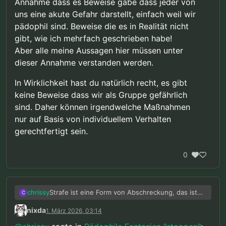
Annahme dass es Beweise gäbe dass jeder von
uns eine akute Gefahr darstellt, einfach weil wir
“Wenn von einer Person …”
pädophil sind. Beweise die es in Realität nicht
gibt, wie ich mehrfach geschrieben habe!
Da kommen wir der Sache schon näher.
Ich
Aber alle meine Aussagen hier müssen unter
störte mich v. a. an der Aussage:
“… jeder von uns
dieser Annahme verstanden werden.
…”
.
Wenn
das Verhalten
einer Person, Anlaß zu der
Einschätzung gibt, daß eine erhebliche konkrete
(nicht abstrakte!) Eigen- oder Fremdgefährdung
In Wirklichkeit hast du natürlich recht, es gibt
vorliegt, können - sofern keine milderen Mittel zur
keine Beweise dass wir als Gruppe gefährlich
Verfügung stehen - auch freiheitsentziehende
sind. Daher können irgendwelche Maßnahmen
Maßnahmen, temporär, (bzw. solange eine
nur auf Basis von individuellem Verhalten
konkrete Gefahr tatsächlich besteht) im Einzelfall
angemessen und gerechtfertigt sein. Diese
gerechtfertigt sein.
Einschätzung beschränkt sich aber auf das
betroffenen Individuum. Es darf dabei keinesfalls
0
von Einzelpersonen, auf ganze
Bevölkerungsgruppen geschlossen werden.
Strafe ist eine Form von Abschreckung, das ist
chrissy
C
etwas anderes als Prävention.
nixda
1. März 2026, 03:14
Ausgangspunkt dieser Diskussion war die
Annahme dass es Beweise gäbe dass jeder von