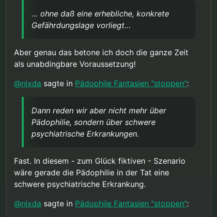
ab, daß Rechte eingeschränkt werden, ohne daß
aufgeben, …”
… ohne daß eine erhebliche, konkrete
eine erhebliche, konkrete Gefährdungslage
@
chrissy
sagte in
Pädophile Fantasien "stoppen"
:
Gefährdungslage vorliegt…
vorliegt. In einem Rechtsstaat, heiligt der Zweck
nicht
die Mittel.
“Wenn 95% einer Gruppe Täter werdenm
Aber genau das betone ich doch die ganze Zeit
dann ist die Einsichts- und
Dann reden wir aber nicht mehr über Pädophilie,
Steuerungsfähigkeit in dieser Gruppe
als unabdingbare Voraussetzung!
sondern über schwere psychiatrische
offensichtlich eben nicht mehr gegeben
Erkrankungen. Ein ganz anderes Thema.
@
chrissy
sagte in
Pädophile Fantasien "stoppen"
:
sondern eher die Ausnahme.”
@
nixda
sagte in
Pädophile Fantasien "stoppen"
:
“Die Rechte der 95 zukünftigen Opfer
Dann reden wir aber nicht mehr über
werden sehr wohl tangiert.”
Pädophilie, sondern über schwere
Tangiert würden die Rechte von Pädos, die sich
nichts haben zu Schulden kommen lassen,
psychiatrische Erkrankungen.
begründet lediglich mit einer abstrakten
@
chrissy
sagte in
Pädophile Fantasien "stoppen"
:
Gefährdung.
Fast. In diesem - zum Glück fiktiven - Szenario
“Da werden ja auch die Freiheitsrechte der
wäre gerade die Pädophilie in der Tat eine
Erkrankten eingeschränkt aufgrund der
schwere psychiatrische Erkrankung.
Im Normalfall, wird jeder Ansteckungsverdacht
Gefahr die von ihnen ausgeht.”
individuell getestet und keine
Bevölkerungsgruppe, auf Grund biologischer
@
nixda
sagte in
Pädophile Fantasien "stoppen"
:
Merkmale pauschal verdächtigt, gefährliche