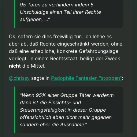
offensichtlich eben nicht mehr gegeben sondern
beseitigt nicht den Schaden. In diesem
95 Taten zu verhindern indem 5
eher die Ausnahme.
hypothetischen Szenario ist es möglich das
Unschuldige einen Teil ihrer Rechte
Unrecht komplett zu verhindern, wobei der Preis
von 5 zu 95 meiner Meinung nach gerechtfertigt
aufgeben, …”
ist. Natürlich muss die Balance zwischen dem
Schaden der Kinder und dem Schaden der
unschuldigen Pädos gewahrt bleiben. Aber da
Ok, sofern sie dies freiwillig tun. Ich lehne es
der Schaden durch sexuellen Missbrauch
aber ab, daß Rechte eingeschränkt werden, ohne
erheblich ist, wäre bei dem angenommenen
daß eine erhebliche, konkrete Gefährdungslage
Verhältnis von 95 zu 5 auch ein recht hoher
vorliegt. In einem Rechtsstaat, heiligt der Zweck
Schaden durch die Präventionsmaßnahme
akzeptabel, solange der Grundsatz des mildesten
nicht
die Mittel.
effektiven Mittels beachtet wird.
@
chrissy
sagte in
Pädophile Fantasien "stoppen"
:
“Wenn 95% einer Gruppe Täter werdenm
dann ist die Einsichts- und
Steuerungsfähigkeit in dieser Gruppe
offensichtlich eben nicht mehr gegeben
sondern eher die Ausnahme.”