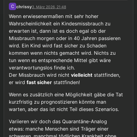
C
chrissy
3. März 2026, 21:48
“… so wie es gerechtfertigt ist die
Wenn erwiesenermaßen mit sehr hoher
Erkrankten in Quarantäne zu stecken um
Wahrscheinlichkeit ein Kindesmissbrauch zu
Sobald ein hochansteckend Erkrankter, in Kontakt
die Gesunden zu schützen würden die
mit anderen Menschen kommt, besteht die
Pädophilen Maßnahmen unterworfen um
erwarten ist, dann ist es doch egal ob der
konkrete Gefahr einer Ansteckung - weitgehend
die Kinder zu schützen.”
Missbrauch morgen oder in 40 Jahren passieren
unabhängig davon, wie er sich den anderen
wird. Ein Kind wird fast sicher zu Schaden
Menschen gegenüber verhält.
Beim Pädo, wäre es - auch in diesem fiktiven
kommen wenn nichts gemacht wird. Nichts zu
Szenario - nicht so, daß er sofort das nächste, ihm
tun wenn es entsprechende Mittel gibt wäre
“passende” Kind mißbraucht, sonst wäre er
verantwortungslos finde ich.
höchstwahrscheinlich längst straffällig geworden.
Der Missbrauch wird nicht
vielleicht
stattfinden,
Ein Missbrauch kann vlt. in 10, 20 oder 40 Jahren
passieren, oder auch gar nicht, daher: abstrakte
er wird
fast sicher
stattfinden!
Gefahr. Sofern kein Verhalten auf eine erhebliche
konkrete Gefährdungslage schließen läßt, wäre
Wenn es zusätzlich eine Möglichkeit gäbe die Tat
staatl. Eingreifen m. E. unverhältnismäßig und nicht
kurzfristig zu prognostizieren könnte man
gerechtfertigt.
warten, aber das ist nicht Teil dieses Szenarios.
Variieren wir doch das Quarantäne-Analog
etwas: manche Menschen sind Träger einer
schweren, manchmal tödlichen Krankheit ohne