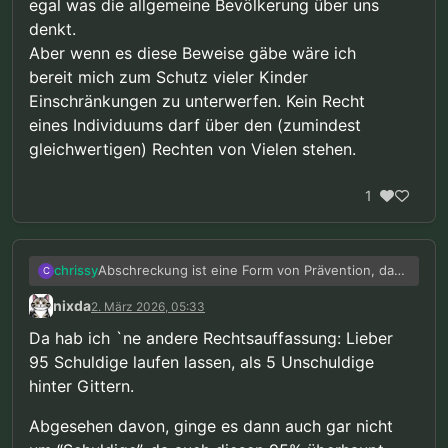
egal was die allgemeine Bevölkerung über uns
denkt.
Aber wenn es diese Beweise gäbe wäre ich
bereit mich zum Schutz vieler Kinder
Einschränkungen zu unterwerfen. Kein Recht
eines Individuums darf über den (zumindest
gleichwertigen) Rechten von Vielen stehen.
1
Abschreckung ist eine Form von Prävention, da
chrissy
C
gebe ich dir recht. Aber die Prävention von der
nixda
2. März 2026, 05:33
wir hier reden ist etwas ganz anderes.
Ob ein Vorgehen gegen eine ganze Gruppe
gerechtfertigt ist hängt meiner Meinung nach
Da hab ich `ne andere Rechtsauffassung: Lieber
vom Gefährdungspotenzial ab das von dieser
Aber wie gesagt, das ist alles hypothetisch. Von
95 Schuldige laufen lassen, als 5 Unschuldige
Gruppe ausgeht. Wenn erwiesenermaßen ein
entsprechenden Beweisen gibt es keine Spur,
hinter Gittern.
sehr hoher Anteil dieser Gruppe (vielleicht 95%)
egal was die allgemeine Bevölkerung über uns
schwerwiegende Verbrechen begehen wird die
denkt.
durch entsprechende Maßnahmen effektiv
Aber wenn es diese Beweise gäbe wäre ich
Abgesehen davon, ginge es dann auch gar nicht
verhindert werden können, dann wiegt die
bereit mich zum Schutz vieler Kinder