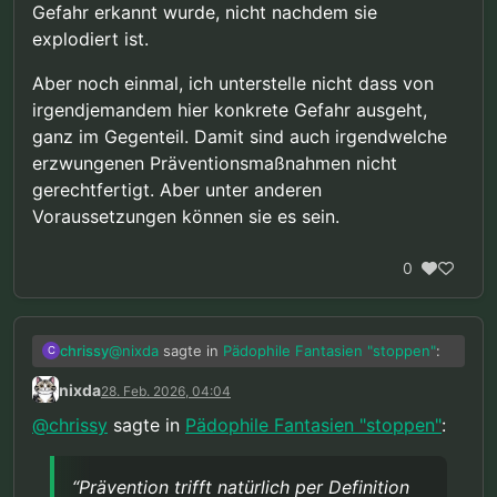
Gefahr erkannt wurde, nicht nachdem sie
explodiert ist.
Aber noch einmal, ich unterstelle nicht dass von
irgendjemandem hier konkrete Gefahr ausgeht,
ganz im Gegenteil. Damit sind auch irgendwelche
erzwungenen Präventionsmaßnahmen nicht
gerechtfertigt. Aber unter anderen
Voraussetzungen können sie es sein.
0
@
nixda
sagte in
Pädophile Fantasien "stoppen"
:
chrissy
C
nixda
28. Feb. 2026, 04:04
Ok, deine Sache. Aber das automatisch
@
chrissy
sagte in
Pädophile Fantasien "stoppen"
:
auch für alle anderen als gerechtfertigt
Ich finde es halt nicht spezifisch in Bezug auf
anzusehen, fände ich anmaßend.
mich für gerechtfertigt, sonder ganz allgemein,
“Prävention trifft natürlich per Definition
und damit auch für euch. Ist trotzdem natürlich
@
nixda
sagte in
Pädophile Fantasien "stoppen"
: