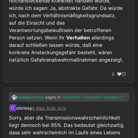
hochansteckende Krankheit handeln würde,
Würdest du die von ihnen ausgehende Gefahr als
Gleichzeitig hat er aber auch die Verantwortung
“nur abstrakt” abtun?
dafür die Menschen in Quarantäne vor jedem
würde ich sagen: Ja, abstrakte Gefahr. Da würde
Natürlich ist die ganze Situation unfair ihnen
unnötigen Schaden zu bewahren, ja sogar ihnen
ich, nach dem Verhältnismäßigkeitsgrundsatz,
gegenüber. Aber die Augen verschließen und
ein unter den Umständen möglichst normales
auf die Einsicht und das
nichts tun obwohl man das könnte ist noch viel
Leben zu ermöglichen.
Verantwortungsbewußtsein der betroffenen
unfairer gegenüber den Opfern die man damit
wissentlich in Kauf nimmt.
Person setzen. Wenn ihr
Verhalten
allerdings
darauf schließen lassen würde, daß eine
konkrete Ansteckungsgefahr besteht, wären
natürlich Gefahrenabwehrmaßnahmen angezeigt.
0
@
chrissy
sagte in
Pädophile Fantasien "stoppen"
:
nixda
C
chrissy
4. März 2026, 18:14
“Würdest du die von ihnen ausgehende
Sorry, aber die Transmissionswahrscheinlichkeit
Gefahr als “nur abstrakt” abtun?”
liegt dennoch bei 95%. Das bedeutet gleichzeitig
Ich tue nichts ab, ich schätze ein.
dass sehr wahrscheinlich im Laufe eines Lebens
Da es sich dabei dann offenbar nicht um eine