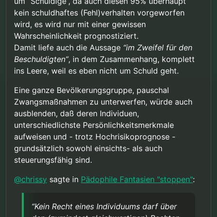
um “Schuldige”, da auch diesen 95% überhaupt
Einschränkung der persönlichen Freiheit der 5%
Einschränkungen zu unterwerfen. Kein Recht
kein schuldhaftes (Fehl)verhalten vorgeworfen
die unschuldig betroffen wären geringer als das
eines Individuums darf über den (zumindest
wird, es wird nur mit einer gewissen
Leid der Opfer der 95%. Natürlich muss auch hier
gleichwertigen) Rechten von Vielen stehen.
das mildeste Mittel gewählt werden das die
Wahrscheinlichkeit prognostiziert.
Taten reduzieren kann. Nicht auf 0, das ist nie zu
Damit liefe auch die Aussage
“im Zweifel für den
erreichen. Aber auf ein Niveau wo der
Beschuldigten”
, in dem Zusammenhang, komplett
zusätzliche Nutzen schärferer Maßnahmen in
ins Leere, weil es eben nicht um Schuld geht.
keinem vernünftigen Verhaltnis zum Schaden
steht, den diese schärfere Maßnahme bei den
Betroffenen anrichtet.
Eine ganze Bevölkerungsgruppe, pauschal
Und immer muss “im Zweifel für den
Zwangsmaßnahmen zu unterwerfen, würde auch
Beschuldigten” gelten.
ausblenden, daß deren Individuen,
unterschiedlichste Persönlichkeitsmerkmale
aufweisen und - trotz Hochrisikoprognose -
grundsätzlich sowohl einsichts- als auch
steuerungsfähig sind.
@
chrissy
sagte in
Pädophile Fantasien "stoppen"
:
“Kein Recht eines Individuums darf über