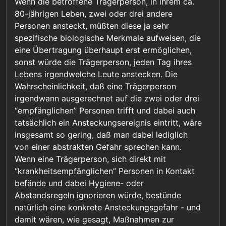
Wenn die betroffene Trägerperson, in ihrem ca.
eine sehr konkrete Gefahr. Die Verteilung über
andere zuverlässige Möglichkeit gibt, andernfalls
80-jährigen Leben, zwei oder drei andere
einen langen Zeitraum macht es nicht abstrakt.
wäre das dann die zu wählende mildeste
Personen ansteckt, müßten diese ja sehr
Methode) ist dann genau das von dir geforderte
Verhalten das eine konkrete Ansteckungsgefahr
spezifische biologische Merkmale aufweisen, die
anzeigt. Und damit die zwangsweise Quarantäne
eine Übertragung überhaupt erst ermöglichen,
rechtfertigt.
sonst würde die Trägerperson, jeden Tag ihres
Lebens irgendwelche Leute anstecken. Die
Wahrscheinlichkeit, daß eine Trägerperson
irgendwann ausgerechnet auf die zwei oder drei
“empfänglichen” Personen trifft und dabei auch
tatsächlich ein Ansteckungsereignis eintritt, wäre
insgesamt so gering, daß man dabei lediglich
von einer abstrakten Gefahr sprechen kann.
Wenn eine Trägerperson, sich direkt mit
“krankheitsempfänglichen” Personen in Kontakt
befände und dabei Hygiene- oder
Abstandsregeln ignorieren würde, bestünde
natürlich eine konkrete Ansteckungsgefahr - und
damit wären, wie gesagt, Maßnahmen zur