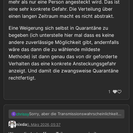
mehr als nur eine Person angesteckt wird. Das ist
hochansteckende Krankheit handeln würde, würde
eine sehr konkrete Gefahr. Die Verteilung über
ich sagen: Ja, abstrakte Gefahr. Da würde ich, nach
dem Verhältnismäßigkeitsgrundsatz, auf die
einen langen Zeitraum macht es nicht abstrakt.
Einsicht und das Verantwortungsbewußtsein der
betroffenen Person setzen. Wenn ihr
Verhalten
Eine Weigerung sich selbst in Quarantäne zu
allerdings darauf schließen lassen würde, daß eine
begeben (ich unterstelle hier mal dass es keine
konkrete Ansteckungsgefahr besteht, wären
andere zuverlässige Möglichkeit gibt, andernfalls
natürlich Gefahrenabwehrmaßnahmen angezeigt.
wäre das dann die zu wählende mildeste
Methode) ist dann genau das von dir geforderte
Verhalten das eine konkrete Ansteckungsgefahr
anzeigt. Und damit die zwangsweise Quarantäne
rechtfertigt.
1
Sorry, aber die Transmissionswahrscheinlichkeit
chrissy
C
liegt dennoch bei 95%. Das bedeutet gleichzeitig
nixda
5. März 2026, 05:37
dass sehr wahrscheinlich im Laufe eines Lebens
Eine Weigerung sich selbst in Quarantäne zu
mehr als nur eine Person angesteckt wird. Das ist
begeben (ich unterstelle hier mal dass es keine