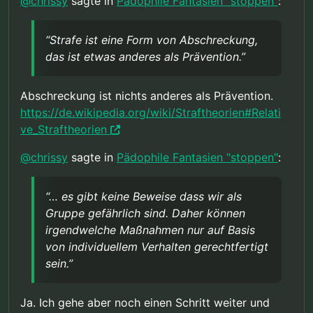
@
chrissy
sagte in
Pädophile Fantasien "stoppen"
:
uns eine akute Gefahr darstellt, einfach weil wir
In Wirklichkeit hast du natürlich recht, es gibt
pädophil sind. Beweise die es in Realität nicht
keine Beweise dass wir als Gruppe gefährlich
gibt, wie ich mehrfach geschrieben habe!
sind. Daher können irgendwelche Maßnahmen
“Strafe ist eine Form von Abschreckung,
Aber alle meine Aussagen hier müssen unter
nur auf Basis von individuellem Verhalten
das ist etwas anderes als Prävention.”
dieser Annahme verstanden werden.
gerechtfertigt sein.
Abschreckung ist nichts anderes als Prävention.
https://de.wikipedia.org/wiki/Straftheorien#Relati
ve_Straftheorien
@
chrissy
sagte in
Pädophile Fantasien "stoppen"
:
“… es gibt keine Beweise dass wir als
Gruppe gefährlich sind. Daher können
irgendwelche Maßnahmen nur auf Basis
von individuellem Verhalten gerechtfertigt
sein.”
Ja. Ich gehe aber noch einen Schritt weiter und