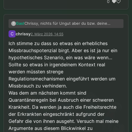
0
Chrissy, nichts für Ungut aber du bzw. deine
Gast
?
Meinung machst mir Angst. Das
C
chrissy
2. März 2026, 14:55
Missbrauchspotenzial ist unermesslich und deine
Argumente funktionieren höchstens in einer
Ich stimme zu dass so etwas ein erhebliches
Butterblümchen-Welt.
Missbrauchspotenzial birgt. Aber es ist ja nur ein
hypothetisches Szenario, ein was wäre wenn…
Sollte so etwas in irgendeinem Kontext real
werden müssten strenge
Regulationsmechanismen eingeführt werden um
Missbrauch zu verhindern.
Was dem am nächsten kommt sind
Quarantäneregeln bei Ausbruch einer schweren
Krankheit. Da werden ja auch die Freiheitsrechte
der Erkrankten eingeschränkt aufgrund der
Gefahr die von ihnen ausgeht. Versuch mal meine
Argumente aus diesem Blickwinkel zu