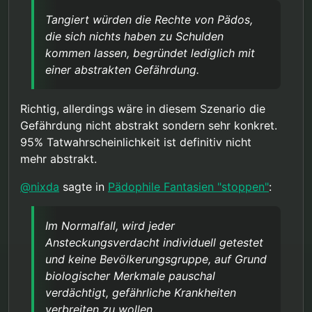
Krankheiten verbreiten zu wollen.
Ok, in einer Zombie-Apokalypse, mit
Tangiert würden die Rechte von Pädos,
Ausnahemezustand bzw. Kriegsrecht, würde das
die sich nichts haben zu Schulden
wahrscheinlich anders laufen.
kommen lassen, begründet lediglich mit
einer abstrakten Gefährdung.
Richtig, allerdings wäre in diesem Szenario die
Gefährdung nicht abstrakt sondern sehr konkret.
95% Tatwahrscheinlichkeit ist definitiv nicht
mehr abstrakt.
@
nixda
sagte in
Pädophile Fantasien "stoppen"
:
Im Normalfall, wird jeder
Ansteckungsverdacht individuell getestet
und keine Bevölkerungsgruppe, auf Grund
biologischer Merkmale pauschal
verdächtigt, gefährliche Krankheiten
verbreiten zu wollen.