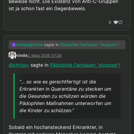
Beweise nicht. Die Existenz von Anti-C-Gruppen
ist ja schon fast ein Gegenbeweis.
0
@
nixda
sagte in
Pädophile Fantasien "stoppen"
:
chrissy
C
nixda
3. März 2026, 07:38
… ohne daß eine erhebliche, konkrete
@
chrissy
sagte in
Pädophile Fantasien "stoppen"
:
Gefährdungslage vorliegt…
Aber genau das betone ich doch die ganze Zeit
als unabdingbare Voraussetzung!
“… so wie es gerechtfertigt ist die
@
nixda
sagte in
Pädophile Fantasien "stoppen"
:
Erkrankten in Quarantäne zu stecken um
die Gesunden zu schützen würden die
Dann reden wir aber nicht mehr über
Pädophilen Maßnahmen unterworfen um
Pädophilie, sondern über schwere
Fast. In diesem - zum Glück fiktiven - Szenario
die Kinder zu schützen.”
psychiatrische Erkrankungen.
wäre gerade die Pädophilie in der Tat eine
schwere psychiatrische Erkrankung.
@
nixda
sagte in
Pädophile Fantasien "stoppen"
:
Sobald ein hochansteckend Erkrankter, in