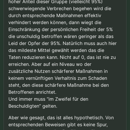
hoher Anteil dieser Gruppe (vielleicht 95%)
Gruppe gefährlich sind, sollten staatliche Eingriffe,
sein.”
schwerwiegende Verbrechen begehen wird die
nur auf Basis von individuellem Verhalten
gerechtfertigt sein.
durch entsprechende Maßnahmen effektiv
verhindert werden können, dann wiegt die
Einschränkung der persönlichen Freiheit der 5%
die unschuldig betroffen wären geringer als das
Leid der Opfer der 95%. Natürlich muss auch hier
das mildeste Mittel gewählt werden das die
Taten reduzieren kann. Nicht auf 0, das ist nie zu
erreichen. Aber auf ein Niveau wo der
zusätzliche Nutzen schärferer Maßnahmen in
keinem vernünftigen Verhaltnis zum Schaden
steht, den diese schärfere Maßnahme bei den
Betroffenen anrichtet.
Und immer muss “im Zweifel für den
Beschuldigten” gelten.
Aber wie gesagt, das ist alles hypothetisch. Von
entsprechenden Beweisen gibt es keine Spur,