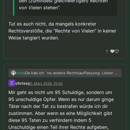
den (zumindest gleichwertigen) Rechten
von Vielen stehen”.
Tut es auch nicht, da mangels konkreter
Rechtsverstöße, die “Rechte von Vielen” in keiner
Weise tangiert wurden.
1
Da hab ich `ne andere Rechtsauffassung: Lieber 95
nixda
Schuldige laufen lassen, als 5 Unschuldige hinter
C
chrissy
2. März 2026, 10:54
Gittern.
Abgesehen davon, ginge es dann auch gar nicht
um “Schuldige”, da auch diesen 95% überhaupt
Mir geht es nicht um 95 Schuldige, sondern um
kein schuldhaftes (Fehl)verhalten vorgeworfen
Eine ganze Bevölkerungsgruppe, pauschal
95 unschuldige Opfer. Wenn es nur darum ginge
wird, es wird nur mit einer gewissen
Zwangsmaßnahmen zu unterwerfen, würde auch
Täter nach der Tat zu bestrafen würde ich dir
Wahrscheinlichkeit prognostiziert.
ausblenden, daß deren Individuen,
@
chrissy
sagte in
Pädophile Fantasien "stoppen"
:
Damit liefe auch die Aussage
“im Zweifel für den
unterschiedlichste Persönlichkeitsmerkmale
zustimmen. Aber wenn es eine Möglichkeit gibt
Beschuldigten”
, in dem Zusammenhang, komplett
aufweisen und - trotz Hochrisikoprognose -
diese 95 Taten zu verhindern indem 5
“Kein Recht eines Individuums darf über
ins Leere, weil es eben nicht um Schuld geht.
grundsätzlich sowohl einsichts- als auch
Unschuldige einen Teil ihrer Rechte aufgeben,
den (zumindest gleichwertigen) Rechten
steuerungsfähig sind.