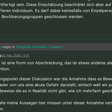
htfertigt sein. Diese Einschätzung beschränkt sich aber auf
ffenen Individuum. Es darf dabei keinesfalls von Einzelpers
 Bevölkerungsgruppen geschlossen werden.
y
sagte in
Pädophile Fantasien "stoppen"
:
y
28. Feb. 2026, 13:51
rävention trifft natürlich per Definition Personen die sich noch nichts z
e ist eine Form von Abschreckung, das ist etwas anderes al
ben kommen lassen.”
ntion.
nbedingt. Auch Strafe wäre eine Form der Prävention.
ngspunkt dieser Diskussion war die Annahme dass es Bew
y
sagte in
Pädophile Fantasien "stoppen"
:
eder von uns eine akute Gefahr darstellt, einfach weil wir 
Beweise die es in Realität nicht gibt, wie ich mehrfach gesc
enn von einer Person …”
alle meine Aussagen hier müssen unter dieser Annahme ver
en wir der Sache schon näher.
Ich störte mich v. a. an der Aussa
n.
 …”
.