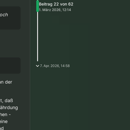
Beitrag 22 von 62
 ganz
1. März 2026, 12:14
.
noch
eweise
aßnahmen nur
se die ich
te Gefahr
Person
7. Apr. 2026, 14:58
 Kinder)
zungen
n meiner
Eingriffs
an der
hulden haben
, nicht
t, daß
fährdung
hen -
eine
nd