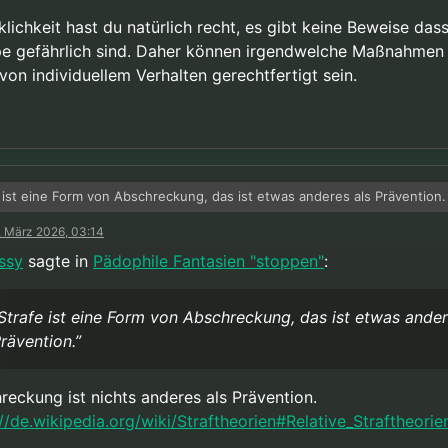
as Verhalten
einer Person, Anlaß zu der Einschätzung gibt, daß eine er
klichkeit hast du natürlich recht, es gibt keine Beweise dass
e (nicht abstrakte!) Eigen- oder Fremdgefährdung vorliegt, können - so
e gefährlich sind. Daher können irgendwelche Maßnahmen 
n Mittel zur Verfügung stehen - auch freiheitsentziehende Maßnahmen,
olange eine konkrete Gefahr tatsächlich besteht) im Einzelfall angemes
von individuellem Verhalten gerechtfertigt sein.
fertigt sein. Diese Einschätzung beschränkt sich aber auf das betroffe
uum. Es darf dabei keinesfalls von Einzelpersonen, auf ganze Bevölker
ssen werden.
 ist eine Form von Abschreckung, das ist etwas anderes als Prävention.
. März 2026, 03:14
ngspunkt dieser Diskussion war die Annahme dass es Beweise gäbe da
ne akute Gefahr darstellt, einfach weil wir pädophil sind. Beweise die es
issy
sagte in
Pädophile Fantasien "stoppen"
:
gibt, wie ich mehrfach geschrieben habe!
klichkeit hast du natürlich recht, es gibt keine Beweise dass wir als Gru
alle meine Aussagen hier müssen unter dieser Annahme verstanden we
lich sind. Daher können irgendwelche Maßnahmen nur auf Basis von in
ten gerechtfertigt sein.
Strafe ist eine Form von Abschreckung, das ist etwas ander
rävention.”
reckung ist nichts anderes als Prävention.
://de.wikipedia.org/wiki/Straftheorien#Relative_Straftheorie