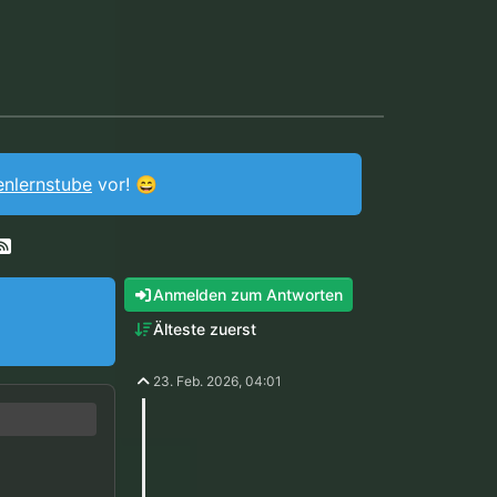
enlernstube
vor! 😄
Anmelden zum Antworten
Älteste zuerst
23. Feb. 2026, 04:01
fertigt