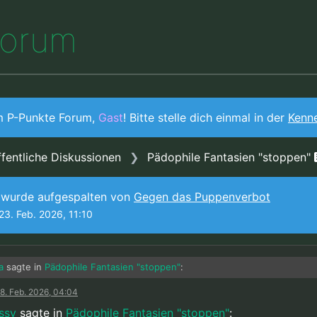
o
r
u
m
m P-Punkte Forum,
Gast
! Bitte stelle dich einmal in der
Kenn
fentliche Diskussionen
Pädophile Fantasien "stoppen"
 wurde aufgespalten von
Gegen das Puppenverbot
23. Feb. 2026, 11:10
a
sagte in
Pädophile Fantasien "stoppen"
:
8. Feb. 2026, 04:04
Ok, deine Sache. Aber das automatisch auch für alle anderen als gerecht
issy
sagte in
Pädophile Fantasien "stoppen"
: