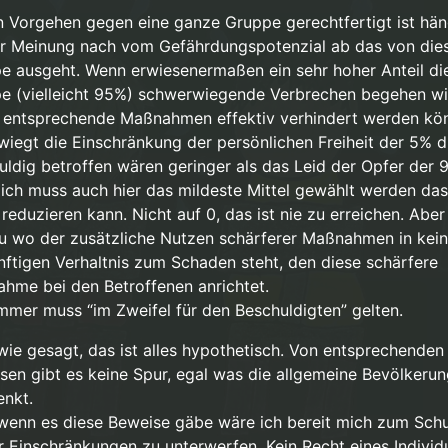
de.wikipedia.org/wiki/Straftheorien#Relative_Straftheorien
n Vorgehen gegen eine ganze Gruppe gerechtfertigt ist hän
y
sagte in
Pädophile Fantasien "stoppen"
:
r Meinung nach vom Gefährdungspotenzial ab das von die
e ausgeht. Wenn erwiesenermaßen ein sehr hoher Anteil di
e (vielleicht 95%) schwerwiegende Verbrechen begehen wi
 es gibt keine Beweise dass wir als Gruppe gefährlich sind. Daher kön
gendwelche Maßnahmen nur auf Basis von individuellem Verhalten gerec
 entsprechende Maßnahmen effektiv verhindert werden kö
 gehe aber noch einen Schritt weiter und sage: Selbst wenn es Beweise
in.”
wiegt die Einschränkung der persönlichen Freiheit der 5% d
Gruppe gefährlich sind, sollten staatliche Eingriffe, nur auf Basis von ind
uldig betroffen wären geringer als das Leid der Opfer der 
n gerechtfertigt sein.
lich muss auch hier das mildeste Mittel gewählt werden das
reduzieren kann. Nicht auf 0, das ist nie zu erreichen. Aber
u wo der zusätzliche Nutzen schärferer Maßnahmen in kei
nftigen Verhaltnis zum Schaden steht, den diese schärfere
hme bei den Betroffenen anrichtet.
mmer muss “im Zweifel für den Beschuldigten” gelten.
wie gesagt, das ist alles hypothetisch. Von entsprechenden
sen gibt es keine Spur, egal was die allgemeine Bevölkeru
enkt.
wenn es diese Beweise gäbe wäre ich bereit mich zum Schu
r Einschränkungen zu unterwerfen. Kein Recht eines Indivi