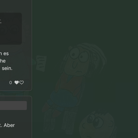
.
n es
che
 sein.
0
tion.”
t. Aber