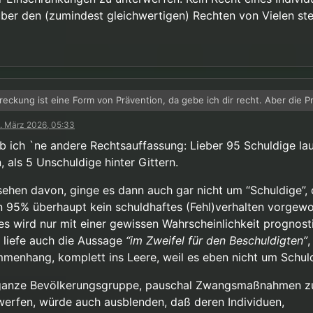
über den (zumindest gleichwertigen) Rechten von Vielen st
eckung ist eine Form von Prävention, da gebe ich dir recht. Aber die P
r wir hier reden ist etwas ganz anderes.
. März 2026, 05:33
n Vorgehen gegen eine ganze Gruppe gerechtfertigt ist hängt meiner 
efährdungspotenzial ab das von dieser Gruppe ausgeht. Wenn erwies
b ich `ne andere Rechtsauffassung: Lieber 95 Schuldige la
hr hoher Anteil dieser Gruppe (vielleicht 95%) schwerwiegende Verbr
ie gesagt, das ist alles hypothetisch. Von entsprechenden Beweisen g
, als 5 Unschuldige hinter Gittern.
en wird die durch entsprechende Maßnahmen effektiv verhindert wer
egal was die allgemeine Bevölkerung über uns denkt.
iegt die Einschränkung der persönlichen Freiheit der 5% die unschuldi
enn es diese Beweise gäbe wäre ich bereit mich zum Schutz vieler Ki
ehen davon, ginge es dann auch gar nicht um “Schuldige”,
geringer als das Leid der Opfer der 95%. Natürlich muss auch hier das
ränkungen zu unterwerfen. Kein Recht eines Individuums darf über de
n 95% überhaupt kein schuldhaftes (Fehl)verhalten vorgew
 gewählt werden das die Taten reduzieren kann. Nicht auf 0, das ist nie
wertigen) Rechten von Vielen stehen.
hen. Aber auf ein Niveau wo der zusätzliche Nutzen schärferer Maßna
 es wird nur mit einer gewissen Wahrscheinlichkeit prognosti
m vernünftigen Verhaltnis zum Schaden steht, den diese schärfere Ma
 liefe auch die Aussage
“im Zweifel für den Beschuldigten”
,
troffenen anrichtet.
menhang, komplett ins Leere, weil es eben nicht um Schul
mer muss “im Zweifel für den Beschuldigten” gelten.
ganze Bevölkerungsgruppe, pauschal Zwangsmaßnahmen z
werfen, würde auch ausblenden, daß deren Individuen,