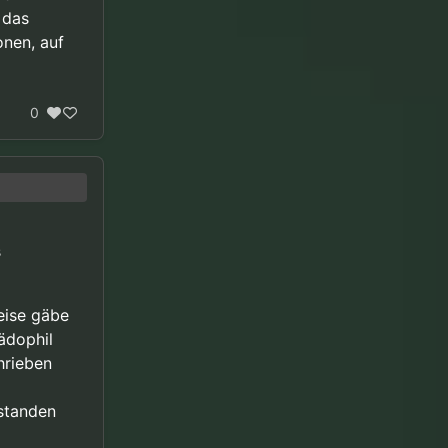
 das
onen, auf
0
u schulden
s
eise gäbe
pädophil
hrieben
standen
ge:
“… jeder