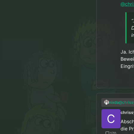
@
chr
“
D
i
Ja. I
Bewei
Eingri
@
chriss
nixda
chriss
C
“S
Absch
die P
170
Abschre