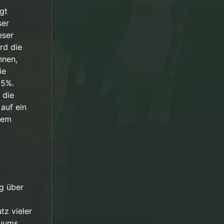
gt
ser
eser
rd die
nen
htfertigt
nnen,
 gäbe, daß
ie
ividuellem
95%.
 die
 auf ein
nem
ng über
tz vieler
duums