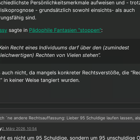
schiedlichste Persönlichkeitsmerkmale aufweisen und - trot
isikoprognose - grundsätzlich sowohl einsichts- als auch
rungsfähig sind.
issy
sagte in
Pädophile Fantasien "stoppen"
:
Kein Recht eines Individuums darf über den (zumindest
leichwertigen) Rechten von Vielen stehen”.
s auch nicht, da mangels konkreter Rechtsverstöße, die “Re
” in keiner Weise tangiert wurden.
ich `ne andere Rechtsauffassung: Lieber 95 Schuldige laufen lassen, al
ige hinter Gittern.
y
2. März 2026, 10:54
en davon, ginge es dann auch gar nicht um “Schuldige”, da auch dies
pt kein schuldhaftes (Fehl)verhalten vorgeworfen wird, es wird nur mit
eht es nicht um 95 Schuldige, sondern um 95 unschuldige O