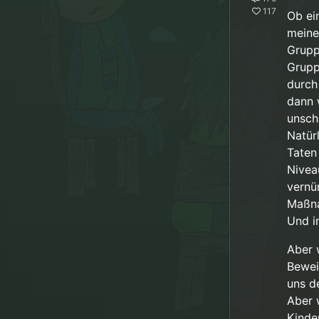
117
https://
Ob ei
@
chriss
meine
Grupp
Grupp
“…
ir
durch
Ja. Ich
se
dann 
wir als 
unsch
Verhalte
Natür
Taten 
Nivea
vernü
Maßna
Und i
Aber 
Bewei
uns d
Aber 
Kinde