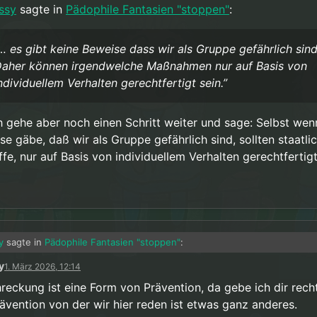
issy
sagte in
Pädophile Fantasien "stoppen"
:
… es gibt keine Beweise dass wir als Gruppe gefährlich sind
aher können irgendwelche Maßnahmen nur auf Basis von
ndividuellem Verhalten gerechtfertigt sein.”
ch gehe aber noch einen Schritt weiter und sage: Selbst wen
se gäbe, daß wir als Gruppe gefährlich sind, sollten staatli
ffe, nur auf Basis von individuellem Verhalten gerechtfertigt
y
sagte in
Pädophile Fantasien "stoppen"
:
y
1. März 2026, 12:14
trafe ist eine Form von Abschreckung, das ist etwas anderes als Präven
reckung ist eine Form von Prävention, da gebe ich dir rech
rävention von der wir hier reden ist etwas ganz anderes.
ckung ist nichts anderes als Prävention.