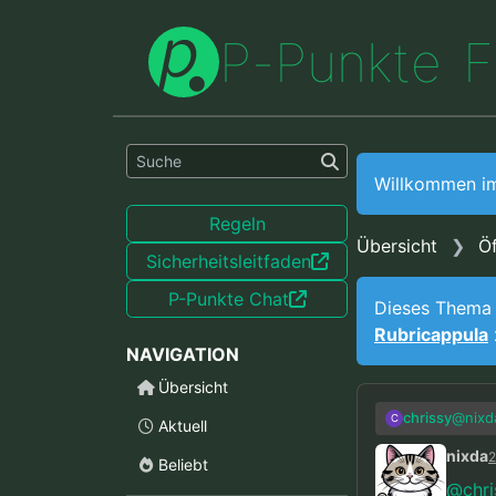
P
-
P
u
n
k
t
e
F
Willkommen i
Regeln
Übersicht
Öf
Sicherheitsleitfaden
P-Punkte Chat
Dieses Thema
Rubricappula
NAVIGATION
Übersicht
@
nixd
chrissy
C
Aktuell
nixda
2
Beliebt
@
chr