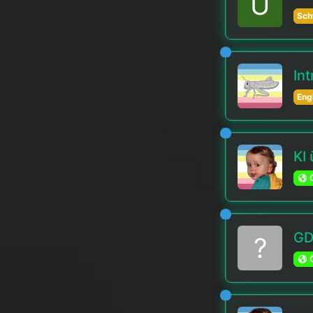
U
Sch
In
Eng
KI
Ö
GD
?
Ö