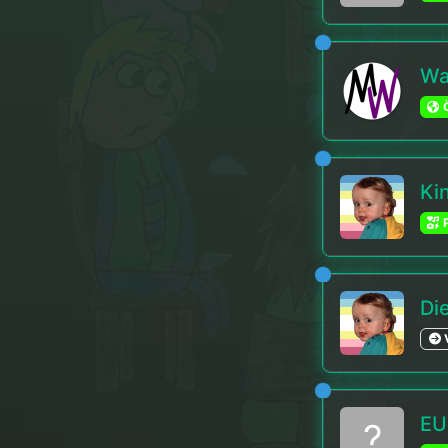
Wa
Ö
Ki
P
Di
EU 
?