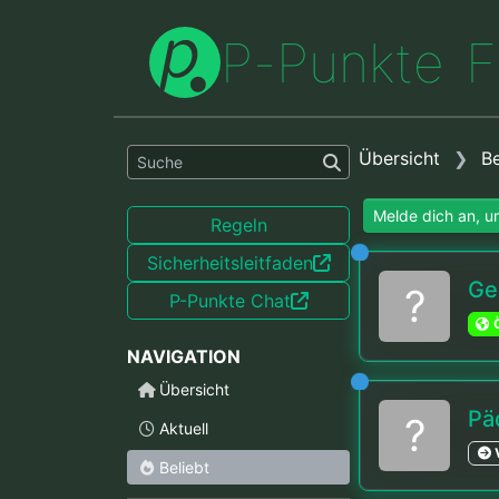
P
-
P
u
n
k
t
e
F
Übersicht
B
Melde dich an, um
Regeln
Sicherheitsleitfaden
Ge
?
P-Punkte Chat
Ö
NAVIGATION
Übersicht
Pä
?
Aktuell
Beliebt