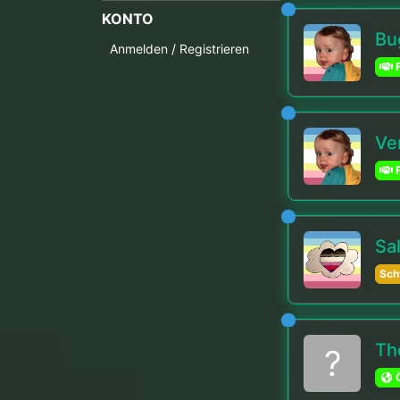
KONTO
Bu
Anmelden / Registrieren
F
Ve
F
Sal
Sch
Th
?
Ö