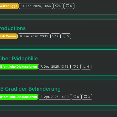
wiizer Eggä
11. Feb. 2026, 01:56
0
6
troductions
lish Corner
9. Jan. 2026, 20:15
2
5
 über Pädophilie
ffentliche Diskussionen
7. Dez. 2025, 13:15
2
4
B Grad der Behinderung
ffentliche Diskussionen
8. Apr. 2026, 14:00
0
3