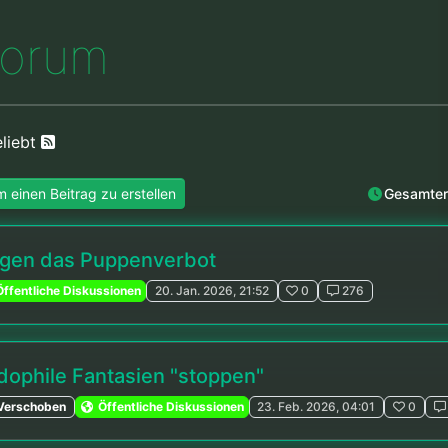
o
r
u
m
eliebt
 einen Beitrag zu erstellen
Gesamter
gen das Puppenverbot
ffentliche Diskussionen
20. Jan. 2026, 21:52
0
276
dophile Fantasien "stoppen"
Verschoben
Öffentliche Diskussionen
23. Feb. 2026, 04:01
0