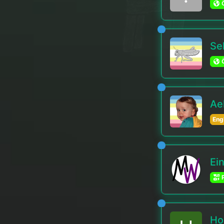
Ö
Sel
Ö
Ael
Eng
Ei
P
Ho