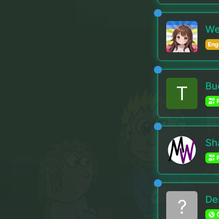
We
Eng
Bu
T
P
Sh
P
De
?
Ö