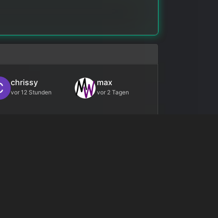
chrissy
max
C
vor 12 Stunden
vor 2 Tagen
nixda
bert
B
vor 4 Tagen
vor 4 Tagen
g