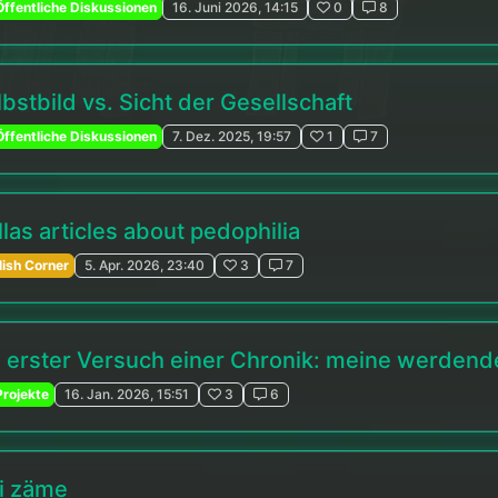
ffentliche Diskussionen
16. Juni 2026, 14:15
0
8
bstbild vs. Sicht der Gesellschaft
ffentliche Diskussionen
7. Dez. 2025, 19:57
1
7
las articles about pedophilia
lish Corner
5. Apr. 2026, 23:40
3
7
n erster Versuch einer Chronik: meine werdende
rojekte
16. Jan. 2026, 15:51
3
6
i zäme