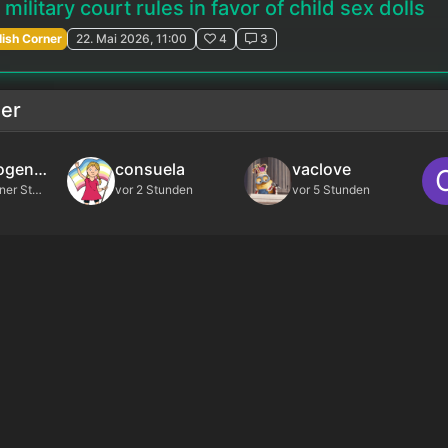
military court rules in favor of child sex dolls
lish Corner
22. Mai 2026, 11:00
4
3
zer
Regenbogenfisch
consuela
vaclove
vor etwa einer Stunde
vor 2 Stunden
vor 5 Stunden
voller
Rubricappula
Lu Erker
n
vor 3 Tagen
vor 3 Tagen
Impressum
|
Datenschutzerklärun