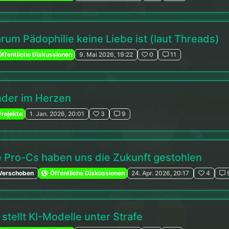
rum Pädophilie keine Liebe ist (laut Threads)
ffentliche Diskussionen
9. Mai 2026, 19:22
0
11
nder im Herzen
rojekte
1. Jan. 2026, 20:01
3
9
e Pro-Cs haben uns die Zukunft gestohlen
Verschoben
Öffentliche Diskussionen
24. Apr. 2026, 20:17
4
stellt KI-Modelle unter Strafe