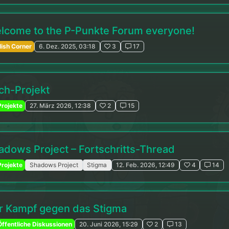
lcome to the P-Punkte Forum everyone!
lish Corner
6. Dez. 2025, 03:18
3
17
ch-Projekt
rojekte
27. März 2026, 12:38
2
15
adows Project – Fortschritts-Thread
rojekte
Shadows Project
Stigma
12. Feb. 2026, 12:49
4
14
r Kampf gegen das Stigma
ffentliche Diskussionen
20. Juni 2026, 15:29
2
13