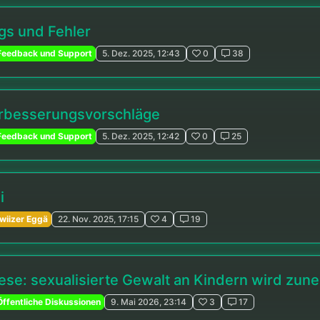
gs und Fehler
eedback und Support
5. Dez. 2025, 12:43
0
38
rbesserungsvorschläge
eedback und Support
5. Dez. 2025, 12:42
0
25
i
wiizer Eggä
22. Nov. 2025, 17:15
4
19
ese: sexualisierte Gewalt an Kindern wird zu
ffentliche Diskussionen
9. Mai 2026, 23:14
3
17