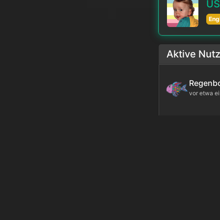
US 
Eng
Aktive Nut
fantasie
F
vor 2 Tage