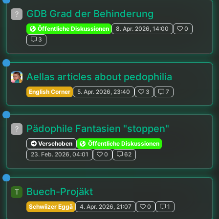
GDB Grad der Behinderung
?
Öffentliche Diskussionen
8. Apr. 2026, 14:00
0
3
Aellas articles about pedophilia
English Corner
5. Apr. 2026, 23:40
3
7
Pädophile Fantasien "stoppen"
?
Verschoben
Öffentliche Diskussionen
23. Feb. 2026, 04:01
0
62
Buech-Projäkt
T
Schwiizer Eggä
4. Apr. 2026, 21:07
0
1