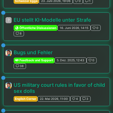
Schwiizer Eggä
23. Juni 2026, 19:06
0
1
EU stellt KI-Modelle unter Strafe
?
Öffentliche Diskussionen
16. Juni 2026, 14:15
0
8
Bugs und Fehler
Feedback und Support
5. Dez. 2025, 12:43
0
38
US military court rules in favor of child
sex dolls
English Corner
22. Mai 2026, 11:00
4
3