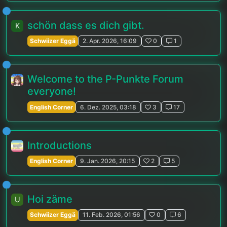
schön dass es dich gibt.
K
Schwiizer Eggä
2. Apr. 2026, 16:09
0
1
Welcome to the P-Punkte Forum
everyone!
English Corner
6. Dez. 2025, 03:18
3
17
Introductions
English Corner
9. Jan. 2026, 20:15
2
5
Hoi zäme
U
Schwiizer Eggä
11. Feb. 2026, 01:56
0
6