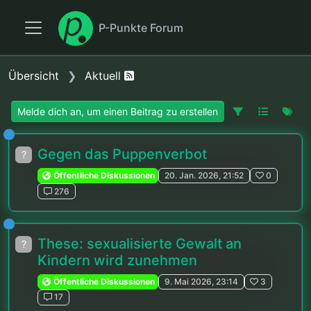
P-Punkte Forum
Übersicht
Aktuell
Melde dich an, um einen Beitrag zu erstellen
Gegen das Puppenverbot
?
Öffentliche Diskussionen
20. Jan. 2026, 21:52
0
276
These: sexualisierte Gewalt an
?
Kindern wird zunehmen
Öffentliche Diskussionen
9. Mai 2026, 23:14
3
17