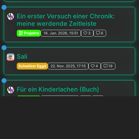
Ein erster Versuch einer Chronik:
meine werdende Zeitleiste
Projekte
16. Jan. 2026, 15:51
3
6
Sali
Schwiizer Eggä
22. Nov. 2025, 17:15
4
19
Für ein Kinderlachen (Buch)
Projekte
6. Jan. 2026, 12:01
0
1
Aktive Nutzer
Regenbogenfisch
uwuowo