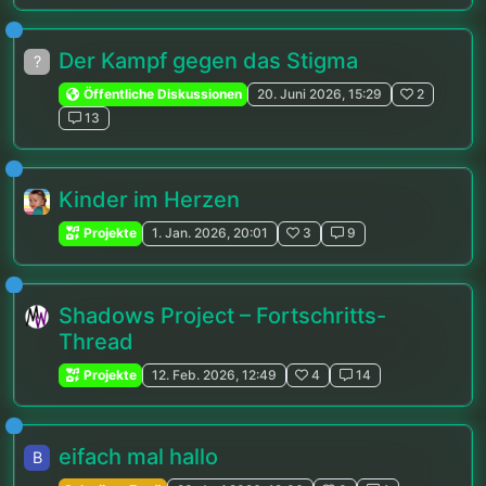
Der Kampf gegen das Stigma
?
Öffentliche Diskussionen
20. Juni 2026, 15:29
2
13
Kinder im Herzen
Projekte
1. Jan. 2026, 20:01
3
9
Shadows Project – Fortschritts-
Thread
Projekte
12. Feb. 2026, 12:49
4
14
eifach mal hallo
B