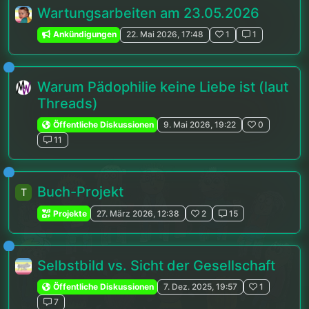
Wartungsarbeiten am 23.05.2026
Ankündigungen
22. Mai 2026, 17:48
1
1
Warum Pädophilie keine Liebe ist (laut
Threads)
Öffentliche Diskussionen
9. Mai 2026, 19:22
0
11
Buch-Projekt
T
Projekte
27. März 2026, 12:38
2
15
Selbstbild vs. Sicht der Gesellschaft
Öffentliche Diskussionen
7. Dez. 2025, 19:57
1
7