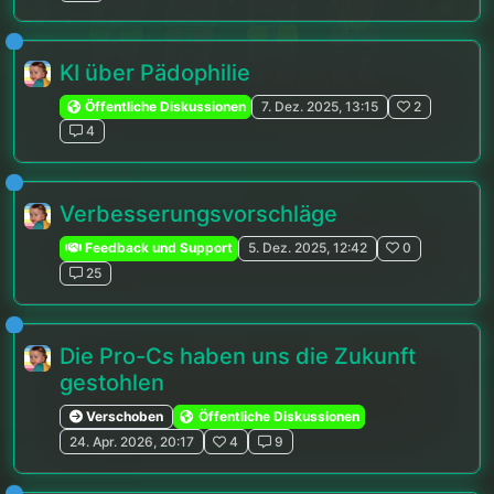
KI über Pädophilie
Öffentliche Diskussionen
7. Dez. 2025, 13:15
2
4
Verbesserungsvorschläge
Feedback und Support
5. Dez. 2025, 12:42
0
25
Die Pro-Cs haben uns die Zukunft
gestohlen
Verschoben
Öffentliche Diskussionen
24. Apr. 2026, 20:17
4
9