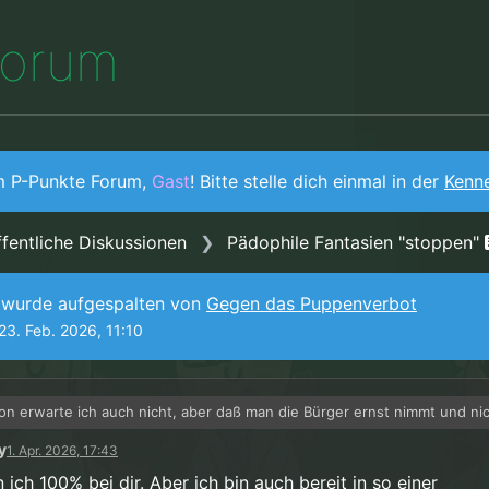
o
r
u
m
m P-Punkte Forum,
Gast
! Bitte stelle dich einmal in der
Kenn
fentliche Diskussionen
Pädophile Fantasien "stoppen"
 wurde aufgespalten von
Gegen das Puppenverbot
23. Feb. 2026, 11:10
ion erwarte ich auch nicht, aber daß man die Bürger ernst nimmt und ni
verarschen und für blöd zu verkaufen, das erwarte ich schon. Aber ansc
y
1. Apr. 2026, 17:43
as bisweilen schon zu viel verlangt.
eise wäre es natürlich so, daß die Interessen aller Beteiligten, unter 
hältnismäßigkeit und Zumutbarkeit sorgfältig gegeneinander abgewog
 ich 100% bei dir. Aber ich bin auch bereit in so einer