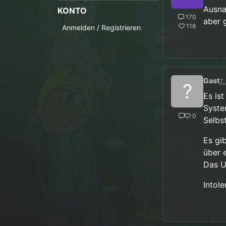
um dann
Ausna
KONTO
170
aber g
116
Anmelden / Registrieren
Gast
7.
?
Es ist
Syste
0
Selbs
Es gi
über 
Das Ur
Intole