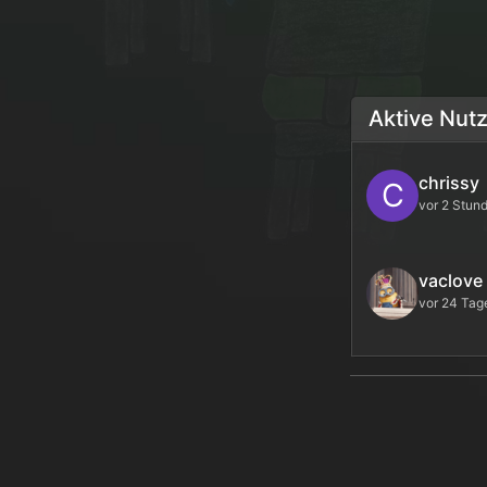
Aktive Nut
chrissy
C
vor 2 Stun
vaclove
vor 24 Tag