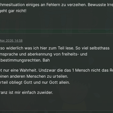
 eine Lösungsmöglichkeit herauszufinden, mit der alle leben können.
hmesituation einiges an Fehlern zu verzeihen. Bewusste Irr
eht gar nicht!
 Apr. 2026, 14:58
 so widerlich was ich hier zum Teil lese. So viel selbsthass
msprache und aberkennung von freiheits- und
tbestimmungsrechten. Bah
bt nur eine Wahrheit. Undzwar die das 1 Mensch nicht das R
einen anderen Menschen zu urteilen.
teil obliegt Gott und nur Gott allein.
ranz ist mir einfach zuwider.