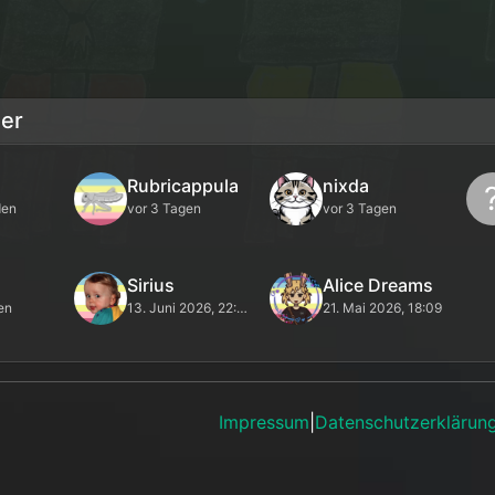
zer
Rubricappula
nixda
den
vor 3 Tagen
vor 3 Tagen
Sirius
Alice Dreams
en
13. Juni 2026, 22:52
21. Mai 2026, 18:09
Impressum
|
Datenschutzerklärun