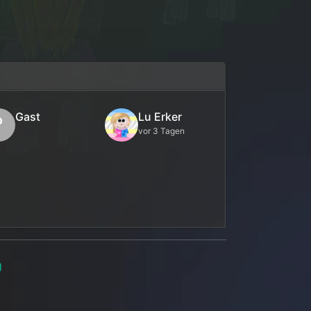
Gast
Lu Erker
?
vor 3 Tagen
g