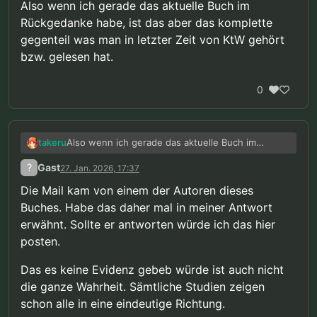
Also wenn ich gerade das aktuelle Buch im
Rückgedanke habe, ist das aber das komplette
gegenteil was man in letzter Zeit von KtW gehört
bzw. gelesen hat.
0
Also wenn ich gerade das aktuelle Buch im
takeru
Rückgedanke habe, ist das aber das komplette
?
Gast
27. Jan. 2026, 17:37
gegenteil was man in letzter Zeit von KtW gehört
bzw. gelesen hat.
Die Mail kam von einem der Autoren dieses
Buches. Habe das daher mal in meiner Antwort
erwähnt. Sollte er antworten würde ich das hier
posten.
Das es keine Evidenz gebeb würde ist auch nicht
die ganze Wahrheit. Sämtliche Studien zeigen
schon alle in eine eindeutige Richtung.