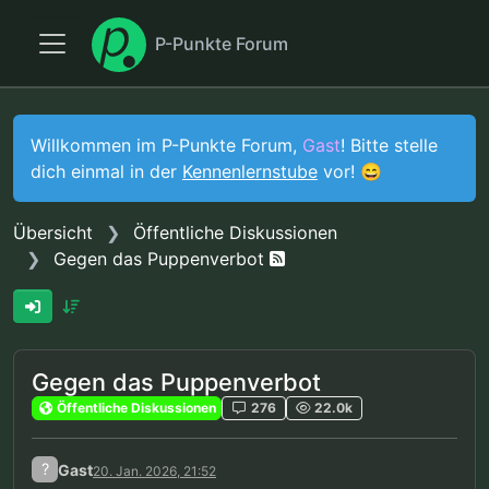
P-Punkte Forum
Willkommen im P-Punkte Forum,
Gast
! Bitte stelle
dich einmal in der
Kennenlernstube
vor! 😄
Übersicht
Öffentliche Diskussionen
Gegen das Puppenverbot
Gegen das Puppenverbot
Öffentliche Diskussionen
276
22.0k
?
Gast
20. Jan. 2026, 21:52