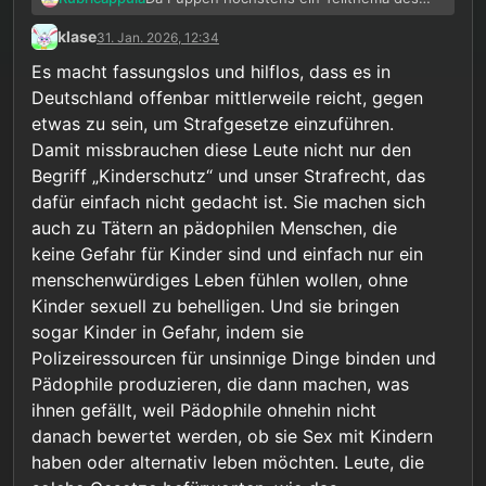
ganzen sind, lässt definitiv nicht nur Beier
klase
31. Jan. 2026, 12:34
KTW schlecht aussehen. Zumal je nach
Person und Standort auch wieder andere
Es macht fassungslos und hilflos, dass es in
Meinungen herrschen können. Die Person
Deutschland offenbar mittlerweile reicht, gegen
an meinem Standort (die für mich zuständig
etwas zu sein, um Strafgesetze einzuführen.
war) ist auch sehr dagegen.
Damit missbrauchen diese Leute nicht nur den
Begriff „Kinderschutz“ und unser Strafrecht, das
dafür einfach nicht gedacht ist. Sie machen sich
auch zu Tätern an pädophilen Menschen, die
keine Gefahr für Kinder sind und einfach nur ein
menschenwürdiges Leben fühlen wollen, ohne
Kinder sexuell zu behelligen. Und sie bringen
sogar Kinder in Gefahr, indem sie
Polizeiressourcen für unsinnige Dinge binden und
Pädophile produzieren, die dann machen, was
ihnen gefällt, weil Pädophile ohnehin nicht
danach bewertet werden, ob sie Sex mit Kindern
haben oder alternativ leben möchten. Leute, die