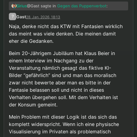
@Gast sagte in
Gegen das Puppenverbot
:
Sirius
?
Gast
28. Jan. 2026, 18:13
Sollten Sie irgendwann das Gespräch
Naja, denke nicht das KTW mit Fantasien wirklich
suchen wollen – nicht über Rechtspolitik,
das meint was viele denken. Die meinen damit
Übersetzung: sei ruhig und geh endlich in
sondern über Ihre persönliche Situation –,
Therapie
steht Ihnen unser Angebot offen.
eher die Gedanken.
Okay, aber im Ernst: was ist denn die politische
Haltung von KTW zu dem Puppenverbot, wenn sie
Beim 20-Jährigem Jubiläum hat Klaus Beier in
mit der des Gesetzgebers nicht übereinstimmt? Ist
Dabei habe ich ihm das noch nicht einmal
einem Interview im Nachgang zu der
das Verbot „kritisierbar“ oder nicht? Irgendwie
unterstellt, wenn man die Passage mal genauer
Veranstaltung nämlich gesagt das fiktive KI-
werde ich aus dem Antworten nicht schlau: er
liest, sondern lediglich dargestellt, wie es im Buch
@Gast sagte in
Gegen das Puppenverbot
:
beschwert sich, dass ihm unterstellt wird die
ist: dass dieser eine grammatikalisch fragwürdige
Bilder “gefährlich” sind und man das moralisch
Haltung des Gesetzgebers zu teilen, distanziert
Satz als Begründung für das Puppenverbot in einer
zwar nicht bewerte aber man es bitte in der
Dies ist weder unser Ziel noch unsere
sich aber auch nicht klar davon.
langen Tabelle neben anderen Straftatsbeständen
Fantasie belassen soll und nicht in dieses
Haltung.
aufgelistet ist. Weiter steht zu dem Puppenverbot
Jain. Fantasien werden uns grundsätzlich
Verhalten übergehen soll. Mit dem Verhalten ist
nichts im Buch. Ganz grundsätzlich wird die
zugestanden, an einer Stelle dazu heißt es:
Gesetzgebung in Deutschland aber einseitig
der Konsum gemeint.
gelobt, so heißt es dazu „Die deutsche
Wichtig: Masturbation zu sexuellen
Gesetzgebung zu sexuellem Kindesmissbrauch ist
Mein Problem mit dieser Logik ist das sich das
Fantasien mit Kindern wird nicht als
im internationalen Vergleich umfassend und
Gleichzeitig werden Medikamente, die Fantasien
komplett widerspricht. Wenn ich eine physische
dissexuelles Verhalten betrachtet!
differenziert.“
reduzieren sollen wiederholt und einseitig positiv
Visualisierung im Privaten als problematisch
beworben, es ist die Rede von „andere Personen