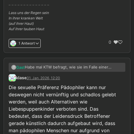
Lass uns der Regen sein
In ihrer kranken Welt
(auf ihrer Haut)
Auf ihrer tauben Haut
0
1 Antwort
Habe mal KTW befragt, wie sie im Falle einer
Gast
?
Legalisierung mit Puppen umgehen würden. Hab
klase
31. Jan. 2026, 12:20
das als Antwort bekommen:
Die sexuelle Präferenz Pädophiler kann nur
Sehr geehrte/r X,
deswegen nicht vernünftig und schadlos gelebt
vielen Dank für Ihre Anfrage.
werden, weil auch Alternativen wie
Liebespuppenkinder verboten sind. Das
Zur therapeutischen Grundhaltung:
Das
bedeutet, dass der Leidensdruck Betroffener
Präventionsnetzwerk „Kein Täter werden" arbeitet
gerade künstlich dadurch aufgebaut wird, dass
mit Menschen, die eine pädophile Störung haben.
Zum therapeutischen Ansatz:
Unser Ziel ist nicht
Der Begriff „Störung" meint dabei nicht, dass mit
moralische Bewertung, sondern die gemeinsame
man pädophilen Menschen nur aufgrund von