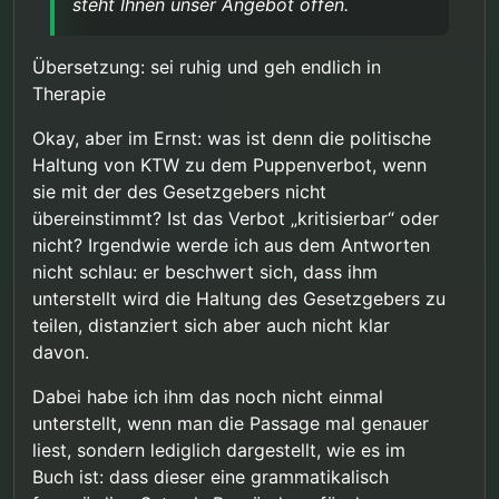
steht Ihnen unser Angebot offen.
von keiner belastbaren Evidenz sprach. Ob die
Menschenwürde” gibt die juristische Begründung
vorläufigen Ergebnisse eine protektive Wirkung
des Gesetzgebers wieder – nicht unsere politische
Zu Ihrer Sorge, es gehe um die “Eliminierung Ihrer
belegen oder lediglich keine unmittelbare
Haltung. Ein Fachbuch für die psychosoziale Praxis
Gedankenwelt”: Dies ist weder unser Ziel noch
Übersetzung: sei ruhig und geh endlich in
Risikoerhöhung nachweisbar ist, bleibt
muss die Rechtslage korrekt darstellen, auch wo
unsere Haltung. Das Buch betont ausdrücklich:
Sollten Sie irgendwann das Gespräch suchen
Therapie
wissenschaftlich offen. Wir verfolgen die Forschung
diese kritisierbar ist.
“Man ist nicht verantwortlich für seine sexuellen
wollen – nicht über Rechtspolitik, sondern über Ihre
aufmerksam.
Fantasien, für sein sexuelles Verhalten allerdings
persönliche Situation –, steht Ihnen unser Angebot
Mit freundlichen Grüßen
Okay, aber im Ernst: was ist denn die politische
schon.” Fantasien werden therapeutisch nicht
offen.
Haltung von KTW zu dem Puppenverbot, wenn
moralisch bewertet. Dass Sie zu einem anderen
Eindruck gelangt sind, lässt mich vermuten, dass
sie mit der des Gesetzgebers nicht
Sie sich auf eine Online-Rezension stützen, die mir
übereinstimmt? Ist das Verbot „kritisierbar“ oder
bekannt ist. Diese arbeitet mit selektiver Zitierung
nicht? Irgendwie werde ich aus dem Antworten
und lässt wesentliche Passagen zur
nicht schlau: er beschwert sich, dass ihm
Entstigmatisierung, zur therapeutischen
Wertschätzung und zur Unterscheidung von
unterstellt wird die Haltung des Gesetzgebers zu
Fantasie und Verhalten aus. Ich empfehle Ihnen,
teilen, distanziert sich aber auch nicht klar
sich selbst ein Bild zu machen.
davon.
Dabei habe ich ihm das noch nicht einmal
unterstellt, wenn man die Passage mal genauer
liest, sondern lediglich dargestellt, wie es im
Buch ist: dass dieser eine grammatikalisch