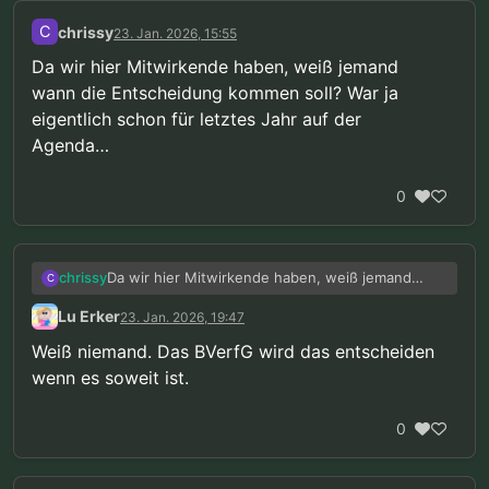
C
chrissy
23. Jan. 2026, 15:55
Da wir hier Mitwirkende haben, weiß jemand
wann die Entscheidung kommen soll? War ja
eigentlich schon für letztes Jahr auf der
Agenda…
0
Da wir hier Mitwirkende haben, weiß jemand
chrissy
C
wann die Entscheidung kommen soll? War ja
Lu Erker
23. Jan. 2026, 19:47
eigentlich schon für letztes Jahr auf der
Agenda…
Weiß niemand. Das BVerfG wird das entscheiden
wenn es soweit ist.
0