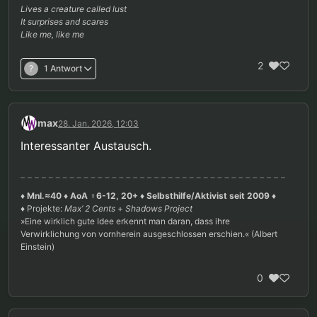
Lives a creature called lust
It surprises and scares
Like me, like me
2
?
1 Antwort
max
28. Jan. 2026, 12:03
Interessanter Austausch.
♦ Mnl.≈40 ♦ AoA ♀6-12, 20+ ♦ Selbsthilfe/Aktivist seit 2009 ♦
♦ Projekte:
Max’ 2 Cents
+
Shadows Project
»Eine wirklich gute Idee erkennt man daran, dass ihre
Verwirklichung von vornherein ausgeschlossen erschien.« (Albert
Einstein)
0