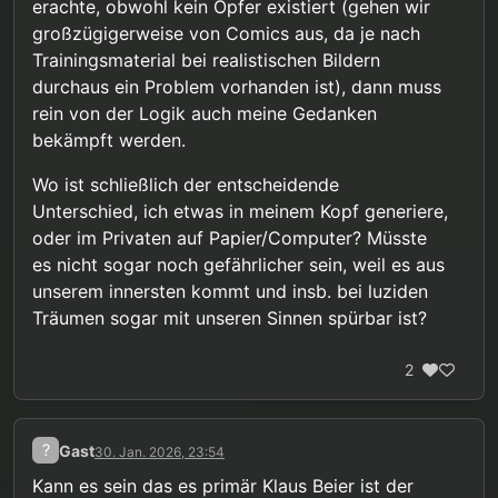
erachte, obwohl kein Opfer existiert (gehen wir
gefährdenden sexuellen Fantasien“, es soll auf die
großzügigerweise von Comics aus, da je nach
„mögliche Stärkung einer vorhandenen sexuellen
Ansprechbarkeit für Erwachsene“ hingearbeitet
Trainingsmaterial bei realistischen Bildern
werden, und bestimmte Fantasien mit Kindern
durchaus ein Problem vorhanden ist), dann muss
(insbesondere inzestuöse Fantasien) gelten immer
rein von der Logik auch meine Gedanken
wieder als „gewichtiger Risikofaktor“ für sexuellen
bekämpft werden.
Missbrauch. Als wirklich gut oder wenigstens
neutral werden Fantasien zu Kindern also auch
nicht befunden.
Wo ist schließlich der entscheidende
Unterschied, ich etwas in meinem Kopf generiere,
oder im Privaten auf Papier/Computer? Müsste
es nicht sogar noch gefährlicher sein, weil es aus
unserem innersten kommt und insb. bei luziden
Träumen sogar mit unseren Sinnen spürbar ist?
2
?
Gast
30. Jan. 2026, 23:54
Kann es sein das es primär Klaus Beier ist der