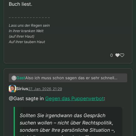
Buch liest.
Lass uns der Regen sein
In ihrer kranken Welt
(auf ihrer Haut)
Auf ihrer tauben Haut
0
Also ich muss schon sagen das er sehr schnell
Gast
?
antwortet. Das schätze ich dann doch irgendwo:
Sirius
27. Jan. 2026, 21:29
@Gast sagte in
Gegen das Puppenverbot
:
Sehr geehrte/r,
vielen Dank für Ihre Rückmeldung.
Sollten Sie irgendwann das Gespräch
suchen wollen – nicht über Rechtspolitik,
Zur Evidenzlage bei Puppen: Sie haben Recht, dass
erste Studien vorliegen. Die Befundlage ist
sondern über Ihre persönliche Situation –,
allerdings methodisch eingeschränkt – weshalb ich
Zum Fachbuch: Die Formulierung zum “Schutz der