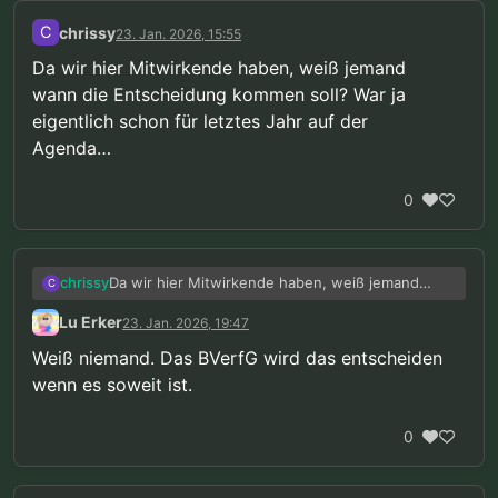
C
chrissy
23. Jan. 2026, 15:55
Da wir hier Mitwirkende haben, weiß jemand
wann die Entscheidung kommen soll? War ja
eigentlich schon für letztes Jahr auf der
Agenda…
0
Da wir hier Mitwirkende haben, weiß jemand
chrissy
C
wann die Entscheidung kommen soll? War ja
Lu Erker
23. Jan. 2026, 19:47
eigentlich schon für letztes Jahr auf der
Agenda…
Weiß niemand. Das BVerfG wird das entscheiden
wenn es soweit ist.
0