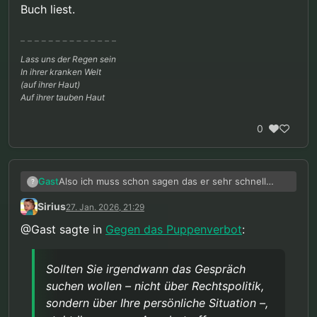
Buch liest.
Lass uns der Regen sein
In ihrer kranken Welt
(auf ihrer Haut)
Auf ihrer tauben Haut
0
Also ich muss schon sagen das er sehr schnell
Gast
?
antwortet. Das schätze ich dann doch irgendwo:
Sirius
27. Jan. 2026, 21:29
@Gast sagte in
Gegen das Puppenverbot
:
Sehr geehrte/r,
vielen Dank für Ihre Rückmeldung.
Sollten Sie irgendwann das Gespräch
suchen wollen – nicht über Rechtspolitik,
Zur Evidenzlage bei Puppen: Sie haben Recht, dass
erste Studien vorliegen. Die Befundlage ist
sondern über Ihre persönliche Situation –,
allerdings methodisch eingeschränkt – weshalb ich
Zum Fachbuch: Die Formulierung zum “Schutz der