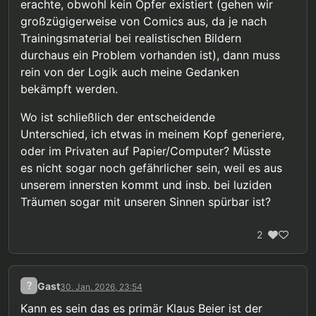
erachte, obwohl kein Opfer existiert (gehen wir
gefährdenden sexuellen Fantasien“, es soll auf die
großzügigerweise von Comics aus, da je nach
„mögliche Stärkung einer vorhandenen sexuellen
Ansprechbarkeit für Erwachsene“ hingearbeitet
Trainingsmaterial bei realistischen Bildern
werden, und bestimmte Fantasien mit Kindern
durchaus ein Problem vorhanden ist), dann muss
(insbesondere inzestuöse Fantasien) gelten immer
rein von der Logik auch meine Gedanken
wieder als „gewichtiger Risikofaktor“ für sexuellen
bekämpft werden.
Missbrauch. Als wirklich gut oder wenigstens
neutral werden Fantasien zu Kindern also auch
nicht befunden.
Wo ist schließlich der entscheidende
Unterschied, ich etwas in meinem Kopf generiere,
oder im Privaten auf Papier/Computer? Müsste
es nicht sogar noch gefährlicher sein, weil es aus
unserem innersten kommt und insb. bei luziden
Träumen sogar mit unseren Sinnen spürbar ist?
2
?
Gast
30. Jan. 2026, 23:54
Kann es sein das es primär Klaus Beier ist der