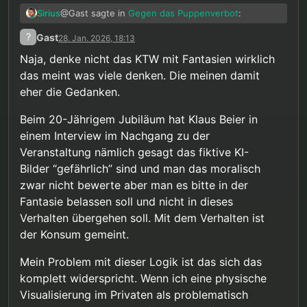
@Gast sagte in
Gegen das Puppenverbot
:
Sirius
?
Gast
28. Jan. 2026, 18:13
Sollten Sie irgendwann das Gespräch
Naja, denke nicht das KTW mit Fantasien wirklich
suchen wollen – nicht über Rechtspolitik,
das meint was viele denken. Die meinen damit
Übersetzung: sei ruhig und geh endlich in
sondern über Ihre persönliche Situation –,
Therapie
steht Ihnen unser Angebot offen.
eher die Gedanken.
Okay, aber im Ernst: was ist denn die politische
Haltung von KTW zu dem Puppenverbot, wenn sie
Beim 20-Jährigem Jubiläum hat Klaus Beier in
mit der des Gesetzgebers nicht übereinstimmt? Ist
Dabei habe ich ihm das noch nicht einmal
einem Interview im Nachgang zu der
das Verbot „kritisierbar“ oder nicht? Irgendwie
unterstellt, wenn man die Passage mal genauer
Veranstaltung nämlich gesagt das fiktive KI-
werde ich aus dem Antworten nicht schlau: er
liest, sondern lediglich dargestellt, wie es im Buch
@Gast sagte in
Gegen das Puppenverbot
:
beschwert sich, dass ihm unterstellt wird die
ist: dass dieser eine grammatikalisch fragwürdige
Bilder “gefährlich” sind und man das moralisch
Haltung des Gesetzgebers zu teilen, distanziert
Satz als Begründung für das Puppenverbot in einer
zwar nicht bewerte aber man es bitte in der
Dies ist weder unser Ziel noch unsere
sich aber auch nicht klar davon.
langen Tabelle neben anderen Straftatsbeständen
Fantasie belassen soll und nicht in dieses
Haltung.
aufgelistet ist. Weiter steht zu dem Puppenverbot
Jain. Fantasien werden uns grundsätzlich
Verhalten übergehen soll. Mit dem Verhalten ist
nichts im Buch. Ganz grundsätzlich wird die
zugestanden, an einer Stelle dazu heißt es:
Gesetzgebung in Deutschland aber einseitig
der Konsum gemeint.
gelobt, so heißt es dazu „Die deutsche
Wichtig: Masturbation zu sexuellen
Gesetzgebung zu sexuellem Kindesmissbrauch ist
Mein Problem mit dieser Logik ist das sich das
Fantasien mit Kindern wird nicht als
im internationalen Vergleich umfassend und
Gleichzeitig werden Medikamente, die Fantasien
komplett widerspricht. Wenn ich eine physische
dissexuelles Verhalten betrachtet!
differenziert.“
reduzieren sollen wiederholt und einseitig positiv
Visualisierung im Privaten als problematisch
beworben, es ist die Rede von „andere Personen