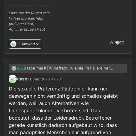
Lass uns der Regen sein
In ihrer kranken Welt
(auf ihrer Haut)
Auf ihrer tauben Haut
0
1 Antwort
Habe mal KTW befragt, wie sie im Falle einer
Gast
?
Legalisierung mit Puppen umgehen würden. Hab
klase
31. Jan. 2026, 12:20
das als Antwort bekommen:
Die sexuelle Präferenz Pädophiler kann nur
Sehr geehrte/r X,
deswegen nicht vernünftig und schadlos gelebt
vielen Dank für Ihre Anfrage.
werden, weil auch Alternativen wie
Liebespuppenkinder verboten sind. Das
Zur therapeutischen Grundhaltung:
Das
bedeutet, dass der Leidensdruck Betroffener
Präventionsnetzwerk „Kein Täter werden" arbeitet
gerade künstlich dadurch aufgebaut wird, dass
mit Menschen, die eine pädophile Störung haben.
Zum therapeutischen Ansatz:
Unser Ziel ist nicht
Der Begriff „Störung" meint dabei nicht, dass mit
moralische Bewertung, sondern die gemeinsame
man pädophilen Menschen nur aufgrund von