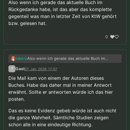
Also wenn ich gerade das aktuelle Buch im
Rückgedanke habe, ist das aber das komplette
gegenteil was man in letzter Zeit von KtW gehört
bzw. gelesen hat.
0
Also wenn ich gerade das aktuelle Buch im
takeru
Rückgedanke habe, ist das aber das komplette
?
Gast
27. Jan. 2026, 17:37
gegenteil was man in letzter Zeit von KtW gehört
bzw. gelesen hat.
Die Mail kam von einem der Autoren dieses
Buches. Habe das daher mal in meiner Antwort
erwähnt. Sollte er antworten würde ich das hier
posten.
Das es keine Evidenz gebeb würde ist auch nicht
die ganze Wahrheit. Sämtliche Studien zeigen
schon alle in eine eindeutige Richtung.