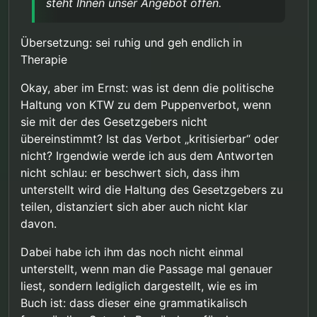
steht Ihnen unser Angebot offen.
von keiner belastbaren Evidenz sprach. Ob die
Menschenwürde” gibt die juristische Begründung
vorläufigen Ergebnisse eine protektive Wirkung
des Gesetzgebers wieder – nicht unsere politische
Zu Ihrer Sorge, es gehe um die “Eliminierung Ihrer
belegen oder lediglich keine unmittelbare
Haltung. Ein Fachbuch für die psychosoziale Praxis
Gedankenwelt”: Dies ist weder unser Ziel noch
Übersetzung: sei ruhig und geh endlich in
Risikoerhöhung nachweisbar ist, bleibt
muss die Rechtslage korrekt darstellen, auch wo
unsere Haltung. Das Buch betont ausdrücklich:
Sollten Sie irgendwann das Gespräch suchen
Therapie
wissenschaftlich offen. Wir verfolgen die Forschung
diese kritisierbar ist.
“Man ist nicht verantwortlich für seine sexuellen
wollen – nicht über Rechtspolitik, sondern über Ihre
aufmerksam.
Fantasien, für sein sexuelles Verhalten allerdings
persönliche Situation –, steht Ihnen unser Angebot
Mit freundlichen Grüßen
Okay, aber im Ernst: was ist denn die politische
schon.” Fantasien werden therapeutisch nicht
offen.
Haltung von KTW zu dem Puppenverbot, wenn
moralisch bewertet. Dass Sie zu einem anderen
Eindruck gelangt sind, lässt mich vermuten, dass
sie mit der des Gesetzgebers nicht
Sie sich auf eine Online-Rezension stützen, die mir
übereinstimmt? Ist das Verbot „kritisierbar“ oder
bekannt ist. Diese arbeitet mit selektiver Zitierung
nicht? Irgendwie werde ich aus dem Antworten
und lässt wesentliche Passagen zur
nicht schlau: er beschwert sich, dass ihm
Entstigmatisierung, zur therapeutischen
Wertschätzung und zur Unterscheidung von
unterstellt wird die Haltung des Gesetzgebers zu
Fantasie und Verhalten aus. Ich empfehle Ihnen,
teilen, distanziert sich aber auch nicht klar
sich selbst ein Bild zu machen.
davon.
Dabei habe ich ihm das noch nicht einmal
unterstellt, wenn man die Passage mal genauer
liest, sondern lediglich dargestellt, wie es im
Buch ist: dass dieser eine grammatikalisch