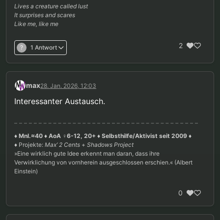
Lives a creature called lust
It surprises and scares
Like me, like me
2
?
1 Antwort
max
28. Jan. 2026, 12:03
Interessanter Austausch.
♦ Mnl.≈40 ♦ AoA ♀6-12, 20+ ♦ Selbsthilfe/Aktivist seit 2009 ♦
♦ Projekte:
Max’ 2 Cents
+
Shadows Project
»Eine wirklich gute Idee erkennt man daran, dass ihre
Verwirklichung von vornherein ausgeschlossen erschien.« (Albert
Einstein)
0