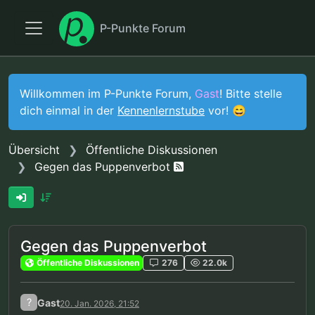
P-Punkte Forum
Willkommen im P-Punkte Forum,
Gast
! Bitte stelle
dich einmal in der
Kennenlernstube
vor! 😄
Übersicht
Öffentliche Diskussionen
Gegen das Puppenverbot
Gegen das Puppenverbot
Öffentliche Diskussionen
276
22.0k
?
Gast
20. Jan. 2026, 21:52