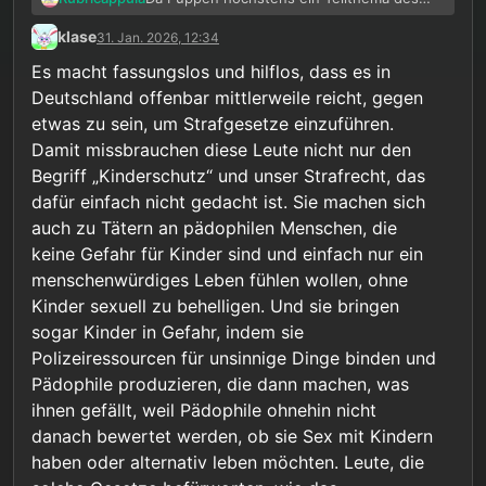
ganzen sind, lässt definitiv nicht nur Beier
klase
31. Jan. 2026, 12:34
KTW schlecht aussehen. Zumal je nach
Person und Standort auch wieder andere
Es macht fassungslos und hilflos, dass es in
Meinungen herrschen können. Die Person
Deutschland offenbar mittlerweile reicht, gegen
an meinem Standort (die für mich zuständig
etwas zu sein, um Strafgesetze einzuführen.
war) ist auch sehr dagegen.
Damit missbrauchen diese Leute nicht nur den
Begriff „Kinderschutz“ und unser Strafrecht, das
dafür einfach nicht gedacht ist. Sie machen sich
auch zu Tätern an pädophilen Menschen, die
keine Gefahr für Kinder sind und einfach nur ein
menschenwürdiges Leben fühlen wollen, ohne
Kinder sexuell zu behelligen. Und sie bringen
sogar Kinder in Gefahr, indem sie
Polizeiressourcen für unsinnige Dinge binden und
Pädophile produzieren, die dann machen, was
ihnen gefällt, weil Pädophile ohnehin nicht
danach bewertet werden, ob sie Sex mit Kindern
haben oder alternativ leben möchten. Leute, die