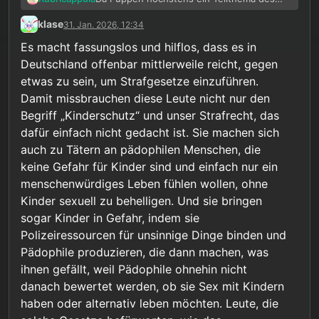
ganzen sind, lässt definitiv nicht nur Beier
klase
31. Jan. 2026, 12:34
KTW schlecht aussehen. Zumal je nach
Person und Standort auch wieder andere
Es macht fassungslos und hilflos, dass es in
Meinungen herrschen können. Die Person
Deutschland offenbar mittlerweile reicht, gegen
an meinem Standort (die für mich zuständig
etwas zu sein, um Strafgesetze einzuführen.
war) ist auch sehr dagegen.
Damit missbrauchen diese Leute nicht nur den
Begriff „Kinderschutz“ und unser Strafrecht, das
dafür einfach nicht gedacht ist. Sie machen sich
auch zu Tätern an pädophilen Menschen, die
keine Gefahr für Kinder sind und einfach nur ein
menschenwürdiges Leben fühlen wollen, ohne
Kinder sexuell zu behelligen. Und sie bringen
sogar Kinder in Gefahr, indem sie
Polizeiressourcen für unsinnige Dinge binden und
Pädophile produzieren, die dann machen, was
ihnen gefällt, weil Pädophile ohnehin nicht
danach bewertet werden, ob sie Sex mit Kindern
haben oder alternativ leben möchten. Leute, die