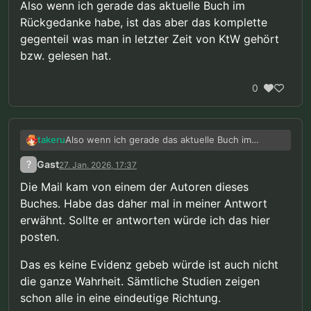
Also wenn ich gerade das aktuelle Buch im
Rückgedanke habe, ist das aber das komplette
gegenteil was man in letzter Zeit von KtW gehört
bzw. gelesen hat.
0
Also wenn ich gerade das aktuelle Buch im
takeru
Rückgedanke habe, ist das aber das komplette
?
Gast
27. Jan. 2026, 17:37
gegenteil was man in letzter Zeit von KtW gehört
bzw. gelesen hat.
Die Mail kam von einem der Autoren dieses
Buches. Habe das daher mal in meiner Antwort
erwähnt. Sollte er antworten würde ich das hier
posten.
Das es keine Evidenz gebeb würde ist auch nicht
die ganze Wahrheit. Sämtliche Studien zeigen
schon alle in eine eindeutige Richtung.