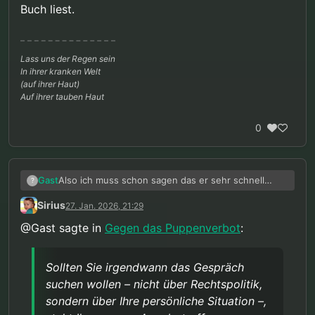
Buch liest.
Lass uns der Regen sein
In ihrer kranken Welt
(auf ihrer Haut)
Auf ihrer tauben Haut
0
Also ich muss schon sagen das er sehr schnell
Gast
?
antwortet. Das schätze ich dann doch irgendwo:
Sirius
27. Jan. 2026, 21:29
@Gast sagte in
Gegen das Puppenverbot
:
Sehr geehrte/r,
vielen Dank für Ihre Rückmeldung.
Sollten Sie irgendwann das Gespräch
suchen wollen – nicht über Rechtspolitik,
Zur Evidenzlage bei Puppen: Sie haben Recht, dass
erste Studien vorliegen. Die Befundlage ist
sondern über Ihre persönliche Situation –,
allerdings methodisch eingeschränkt – weshalb ich
Zum Fachbuch: Die Formulierung zum “Schutz der