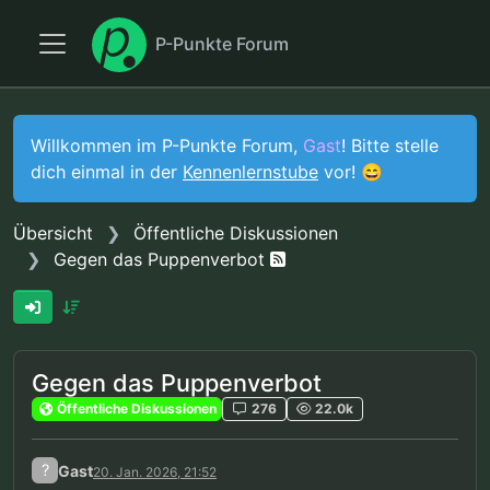
P-Punkte Forum
Willkommen im P-Punkte Forum,
Gast
! Bitte stelle
dich einmal in der
Kennenlernstube
vor! 😄
Übersicht
Öffentliche Diskussionen
Gegen das Puppenverbot
Gegen das Puppenverbot
Öffentliche Diskussionen
276
22.0k
?
Gast
20. Jan. 2026, 21:52