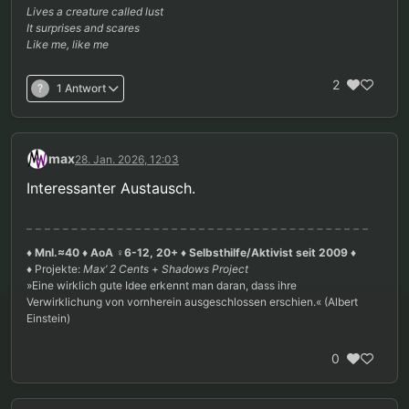
Lives a creature called lust
It surprises and scares
Like me, like me
2
?
1 Antwort
max
28. Jan. 2026, 12:03
Interessanter Austausch.
♦ Mnl.≈40 ♦ AoA ♀6-12, 20+ ♦ Selbsthilfe/Aktivist seit 2009 ♦
♦ Projekte:
Max’ 2 Cents
+
Shadows Project
»Eine wirklich gute Idee erkennt man daran, dass ihre
Verwirklichung von vornherein ausgeschlossen erschien.« (Albert
Einstein)
0