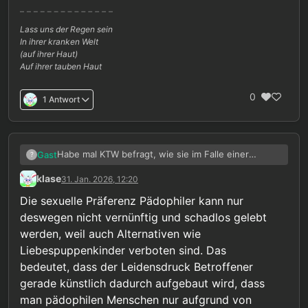
Lass uns der Regen sein
In ihrer kranken Welt
(auf ihrer Haut)
Auf ihrer tauben Haut
0
1 Antwort
Habe mal KTW befragt, wie sie im Falle einer
Gast
?
Legalisierung mit Puppen umgehen würden. Hab
klase
31. Jan. 2026, 12:20
das als Antwort bekommen:
Die sexuelle Präferenz Pädophiler kann nur
Sehr geehrte/r X,
deswegen nicht vernünftig und schadlos gelebt
vielen Dank für Ihre Anfrage.
werden, weil auch Alternativen wie
Liebespuppenkinder verboten sind. Das
Zur therapeutischen Grundhaltung:
Das
bedeutet, dass der Leidensdruck Betroffener
Präventionsnetzwerk „Kein Täter werden" arbeitet
gerade künstlich dadurch aufgebaut wird, dass
mit Menschen, die eine pädophile Störung haben.
Zum therapeutischen Ansatz:
Unser Ziel ist nicht
Der Begriff „Störung" meint dabei nicht, dass mit
moralische Bewertung, sondern die gemeinsame
man pädophilen Menschen nur aufgrund von