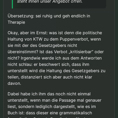
steht Ihnen unser Angebot offen.
von keiner belastbaren Evidenz sprach. Ob die
Menschenwürde” gibt die juristische Begründung
vorläufigen Ergebnisse eine protektive Wirkung
des Gesetzgebers wieder – nicht unsere politische
Zu Ihrer Sorge, es gehe um die “Eliminierung Ihrer
belegen oder lediglich keine unmittelbare
Haltung. Ein Fachbuch für die psychosoziale Praxis
Gedankenwelt”: Dies ist weder unser Ziel noch
Übersetzung: sei ruhig und geh endlich in
Risikoerhöhung nachweisbar ist, bleibt
muss die Rechtslage korrekt darstellen, auch wo
unsere Haltung. Das Buch betont ausdrücklich:
Sollten Sie irgendwann das Gespräch suchen
Therapie
wissenschaftlich offen. Wir verfolgen die Forschung
diese kritisierbar ist.
“Man ist nicht verantwortlich für seine sexuellen
wollen – nicht über Rechtspolitik, sondern über Ihre
aufmerksam.
Fantasien, für sein sexuelles Verhalten allerdings
persönliche Situation –, steht Ihnen unser Angebot
Mit freundlichen Grüßen
Okay, aber im Ernst: was ist denn die politische
schon.” Fantasien werden therapeutisch nicht
offen.
Haltung von KTW zu dem Puppenverbot, wenn
moralisch bewertet. Dass Sie zu einem anderen
Eindruck gelangt sind, lässt mich vermuten, dass
sie mit der des Gesetzgebers nicht
Sie sich auf eine Online-Rezension stützen, die mir
übereinstimmt? Ist das Verbot „kritisierbar“ oder
bekannt ist. Diese arbeitet mit selektiver Zitierung
nicht? Irgendwie werde ich aus dem Antworten
und lässt wesentliche Passagen zur
nicht schlau: er beschwert sich, dass ihm
Entstigmatisierung, zur therapeutischen
Wertschätzung und zur Unterscheidung von
unterstellt wird die Haltung des Gesetzgebers zu
Fantasie und Verhalten aus. Ich empfehle Ihnen,
teilen, distanziert sich aber auch nicht klar
sich selbst ein Bild zu machen.
davon.
Dabei habe ich ihm das noch nicht einmal
unterstellt, wenn man die Passage mal genauer
liest, sondern lediglich dargestellt, wie es im
Buch ist: dass dieser eine grammatikalisch