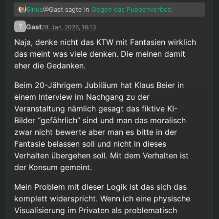
@Gast sagte in
Gegen das Puppenverbot
:
Sirius
?
Gast
28. Jan. 2026, 18:13
Sollten Sie irgendwann das Gespräch
Naja, denke nicht das KTW mit Fantasien wirklich
suchen wollen – nicht über Rechtspolitik,
das meint was viele denken. Die meinen damit
Übersetzung: sei ruhig und geh endlich in
sondern über Ihre persönliche Situation –,
Therapie
steht Ihnen unser Angebot offen.
eher die Gedanken.
Okay, aber im Ernst: was ist denn die politische
Haltung von KTW zu dem Puppenverbot, wenn sie
Beim 20-Jährigem Jubiläum hat Klaus Beier in
mit der des Gesetzgebers nicht übereinstimmt? Ist
Dabei habe ich ihm das noch nicht einmal
einem Interview im Nachgang zu der
das Verbot „kritisierbar“ oder nicht? Irgendwie
unterstellt, wenn man die Passage mal genauer
Veranstaltung nämlich gesagt das fiktive KI-
werde ich aus dem Antworten nicht schlau: er
liest, sondern lediglich dargestellt, wie es im Buch
@Gast sagte in
Gegen das Puppenverbot
:
beschwert sich, dass ihm unterstellt wird die
ist: dass dieser eine grammatikalisch fragwürdige
Bilder “gefährlich” sind und man das moralisch
Haltung des Gesetzgebers zu teilen, distanziert
Satz als Begründung für das Puppenverbot in einer
zwar nicht bewerte aber man es bitte in der
Dies ist weder unser Ziel noch unsere
sich aber auch nicht klar davon.
langen Tabelle neben anderen Straftatsbeständen
Fantasie belassen soll und nicht in dieses
Haltung.
aufgelistet ist. Weiter steht zu dem Puppenverbot
Jain. Fantasien werden uns grundsätzlich
Verhalten übergehen soll. Mit dem Verhalten ist
nichts im Buch. Ganz grundsätzlich wird die
zugestanden, an einer Stelle dazu heißt es:
Gesetzgebung in Deutschland aber einseitig
der Konsum gemeint.
gelobt, so heißt es dazu „Die deutsche
Wichtig: Masturbation zu sexuellen
Gesetzgebung zu sexuellem Kindesmissbrauch ist
Mein Problem mit dieser Logik ist das sich das
Fantasien mit Kindern wird nicht als
im internationalen Vergleich umfassend und
Gleichzeitig werden Medikamente, die Fantasien
komplett widerspricht. Wenn ich eine physische
dissexuelles Verhalten betrachtet!
differenziert.“
reduzieren sollen wiederholt und einseitig positiv
Visualisierung im Privaten als problematisch
beworben, es ist die Rede von „andere Personen