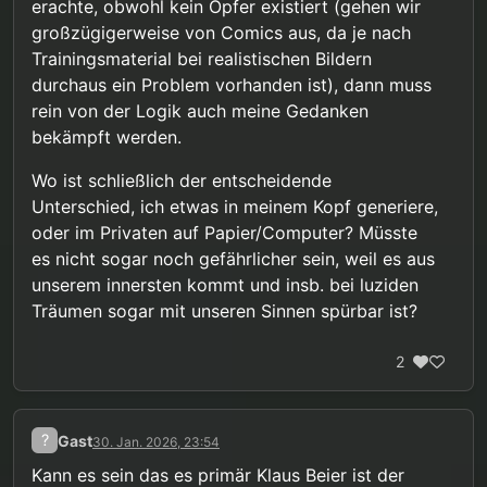
erachte, obwohl kein Opfer existiert (gehen wir
gefährdenden sexuellen Fantasien“, es soll auf die
großzügigerweise von Comics aus, da je nach
„mögliche Stärkung einer vorhandenen sexuellen
Ansprechbarkeit für Erwachsene“ hingearbeitet
Trainingsmaterial bei realistischen Bildern
werden, und bestimmte Fantasien mit Kindern
durchaus ein Problem vorhanden ist), dann muss
(insbesondere inzestuöse Fantasien) gelten immer
rein von der Logik auch meine Gedanken
wieder als „gewichtiger Risikofaktor“ für sexuellen
bekämpft werden.
Missbrauch. Als wirklich gut oder wenigstens
neutral werden Fantasien zu Kindern also auch
nicht befunden.
Wo ist schließlich der entscheidende
Unterschied, ich etwas in meinem Kopf generiere,
oder im Privaten auf Papier/Computer? Müsste
es nicht sogar noch gefährlicher sein, weil es aus
unserem innersten kommt und insb. bei luziden
Träumen sogar mit unseren Sinnen spürbar ist?
2
?
Gast
30. Jan. 2026, 23:54
Kann es sein das es primär Klaus Beier ist der