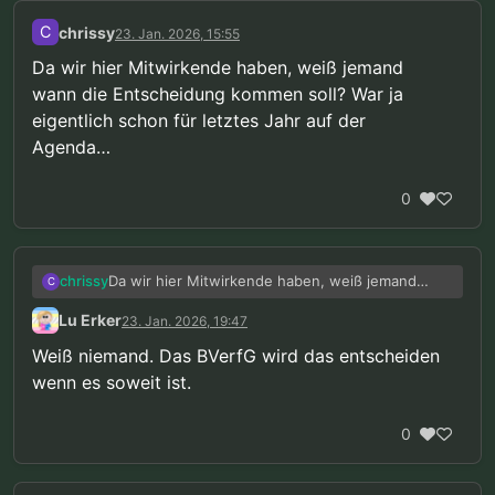
C
chrissy
23. Jan. 2026, 15:55
Da wir hier Mitwirkende haben, weiß jemand
wann die Entscheidung kommen soll? War ja
eigentlich schon für letztes Jahr auf der
Agenda…
0
Da wir hier Mitwirkende haben, weiß jemand
chrissy
C
wann die Entscheidung kommen soll? War ja
Lu Erker
23. Jan. 2026, 19:47
eigentlich schon für letztes Jahr auf der
Agenda…
Weiß niemand. Das BVerfG wird das entscheiden
wenn es soweit ist.
0