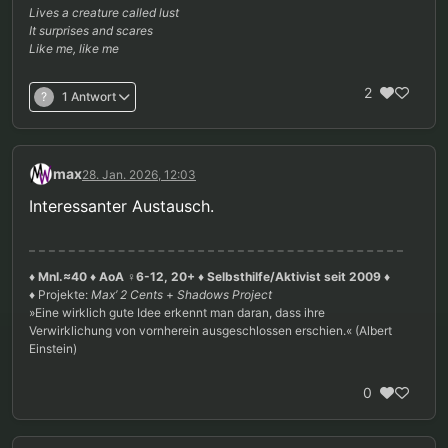
Lives a creature called lust
It surprises and scares
Like me, like me
2
?
1 Antwort
max
28. Jan. 2026, 12:03
Interessanter Austausch.
♦ Mnl.≈40 ♦ AoA ♀6-12, 20+ ♦ Selbsthilfe/Aktivist seit 2009 ♦
♦ Projekte:
Max’ 2 Cents
+
Shadows Project
»Eine wirklich gute Idee erkennt man daran, dass ihre
Verwirklichung von vornherein ausgeschlossen erschien.« (Albert
Einstein)
0