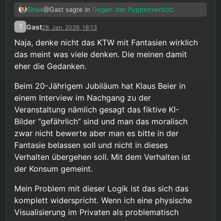
@Gast sagte in
Gegen das Puppenverbot
:
Sirius
?
Gast
28. Jan. 2026, 18:13
Sollten Sie irgendwann das Gespräch
Naja, denke nicht das KTW mit Fantasien wirklich
suchen wollen – nicht über Rechtspolitik,
das meint was viele denken. Die meinen damit
Übersetzung: sei ruhig und geh endlich in
sondern über Ihre persönliche Situation –,
Therapie
steht Ihnen unser Angebot offen.
eher die Gedanken.
Okay, aber im Ernst: was ist denn die politische
Haltung von KTW zu dem Puppenverbot, wenn sie
Beim 20-Jährigem Jubiläum hat Klaus Beier in
mit der des Gesetzgebers nicht übereinstimmt? Ist
Dabei habe ich ihm das noch nicht einmal
einem Interview im Nachgang zu der
das Verbot „kritisierbar“ oder nicht? Irgendwie
unterstellt, wenn man die Passage mal genauer
Veranstaltung nämlich gesagt das fiktive KI-
werde ich aus dem Antworten nicht schlau: er
liest, sondern lediglich dargestellt, wie es im Buch
@Gast sagte in
Gegen das Puppenverbot
:
beschwert sich, dass ihm unterstellt wird die
ist: dass dieser eine grammatikalisch fragwürdige
Bilder “gefährlich” sind und man das moralisch
Haltung des Gesetzgebers zu teilen, distanziert
Satz als Begründung für das Puppenverbot in einer
zwar nicht bewerte aber man es bitte in der
Dies ist weder unser Ziel noch unsere
sich aber auch nicht klar davon.
langen Tabelle neben anderen Straftatsbeständen
Fantasie belassen soll und nicht in dieses
Haltung.
aufgelistet ist. Weiter steht zu dem Puppenverbot
Jain. Fantasien werden uns grundsätzlich
Verhalten übergehen soll. Mit dem Verhalten ist
nichts im Buch. Ganz grundsätzlich wird die
zugestanden, an einer Stelle dazu heißt es:
Gesetzgebung in Deutschland aber einseitig
der Konsum gemeint.
gelobt, so heißt es dazu „Die deutsche
Wichtig: Masturbation zu sexuellen
Gesetzgebung zu sexuellem Kindesmissbrauch ist
Mein Problem mit dieser Logik ist das sich das
Fantasien mit Kindern wird nicht als
im internationalen Vergleich umfassend und
Gleichzeitig werden Medikamente, die Fantasien
komplett widerspricht. Wenn ich eine physische
dissexuelles Verhalten betrachtet!
differenziert.“
reduzieren sollen wiederholt und einseitig positiv
Visualisierung im Privaten als problematisch
beworben, es ist die Rede von „andere Personen