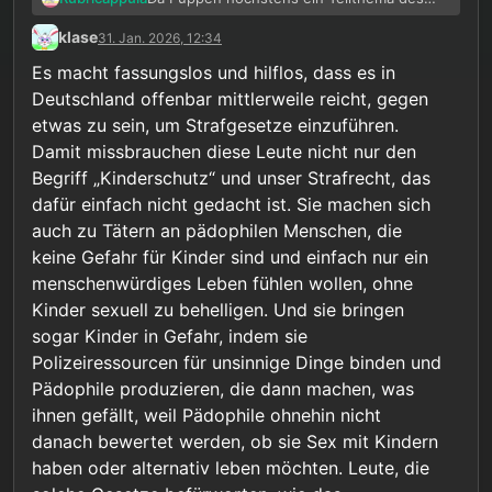
ganzen sind, lässt definitiv nicht nur Beier
klase
31. Jan. 2026, 12:34
KTW schlecht aussehen. Zumal je nach
Person und Standort auch wieder andere
Es macht fassungslos und hilflos, dass es in
Meinungen herrschen können. Die Person
Deutschland offenbar mittlerweile reicht, gegen
an meinem Standort (die für mich zuständig
etwas zu sein, um Strafgesetze einzuführen.
war) ist auch sehr dagegen.
Damit missbrauchen diese Leute nicht nur den
Begriff „Kinderschutz“ und unser Strafrecht, das
dafür einfach nicht gedacht ist. Sie machen sich
auch zu Tätern an pädophilen Menschen, die
keine Gefahr für Kinder sind und einfach nur ein
menschenwürdiges Leben fühlen wollen, ohne
Kinder sexuell zu behelligen. Und sie bringen
sogar Kinder in Gefahr, indem sie
Polizeiressourcen für unsinnige Dinge binden und
Pädophile produzieren, die dann machen, was
ihnen gefällt, weil Pädophile ohnehin nicht
danach bewertet werden, ob sie Sex mit Kindern
haben oder alternativ leben möchten. Leute, die