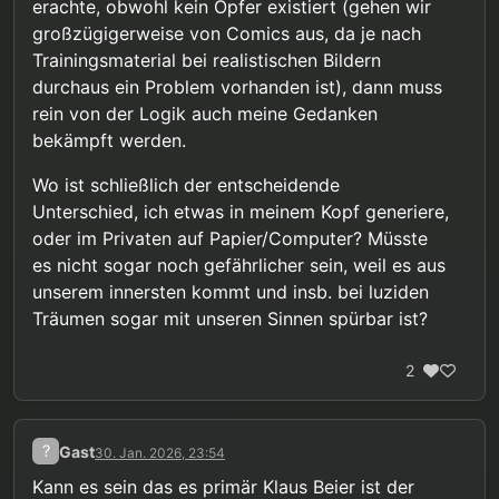
erachte, obwohl kein Opfer existiert (gehen wir
gefährdenden sexuellen Fantasien“, es soll auf die
großzügigerweise von Comics aus, da je nach
„mögliche Stärkung einer vorhandenen sexuellen
Ansprechbarkeit für Erwachsene“ hingearbeitet
Trainingsmaterial bei realistischen Bildern
werden, und bestimmte Fantasien mit Kindern
durchaus ein Problem vorhanden ist), dann muss
(insbesondere inzestuöse Fantasien) gelten immer
rein von der Logik auch meine Gedanken
wieder als „gewichtiger Risikofaktor“ für sexuellen
bekämpft werden.
Missbrauch. Als wirklich gut oder wenigstens
neutral werden Fantasien zu Kindern also auch
nicht befunden.
Wo ist schließlich der entscheidende
Unterschied, ich etwas in meinem Kopf generiere,
oder im Privaten auf Papier/Computer? Müsste
es nicht sogar noch gefährlicher sein, weil es aus
unserem innersten kommt und insb. bei luziden
Träumen sogar mit unseren Sinnen spürbar ist?
2
?
Gast
30. Jan. 2026, 23:54
Kann es sein das es primär Klaus Beier ist der