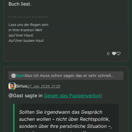
Buch liest.
Lass uns der Regen sein
In ihrer kranken Welt
(auf ihrer Haut)
Auf ihrer tauben Haut
0
Also ich muss schon sagen das er sehr schnell
Gast
?
antwortet. Das schätze ich dann doch irgendwo:
Sirius
27. Jan. 2026, 21:29
@Gast sagte in
Gegen das Puppenverbot
:
Sehr geehrte/r,
vielen Dank für Ihre Rückmeldung.
Sollten Sie irgendwann das Gespräch
suchen wollen – nicht über Rechtspolitik,
Zur Evidenzlage bei Puppen: Sie haben Recht, dass
erste Studien vorliegen. Die Befundlage ist
sondern über Ihre persönliche Situation –,
allerdings methodisch eingeschränkt – weshalb ich
Zum Fachbuch: Die Formulierung zum “Schutz der