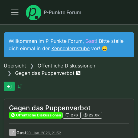
P-Punkte Forum
Willkommen im P-Punkte Forum,
Gast
! Bitte stelle
dich einmal in der
Kennenlernstube
vor! 😄
Übersicht
Öffentliche Diskussionen
Gegen das Puppenverbot
Gegen das Puppenverbot
Öffentliche Diskussionen
276
22.0k
?
Gast
20. Jan. 2026, 21:52