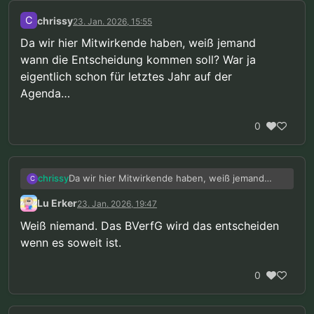
C
chrissy
23. Jan. 2026, 15:55
Da wir hier Mitwirkende haben, weiß jemand
wann die Entscheidung kommen soll? War ja
eigentlich schon für letztes Jahr auf der
Agenda…
0
Da wir hier Mitwirkende haben, weiß jemand
chrissy
C
wann die Entscheidung kommen soll? War ja
Lu Erker
23. Jan. 2026, 19:47
eigentlich schon für letztes Jahr auf der
Agenda…
Weiß niemand. Das BVerfG wird das entscheiden
wenn es soweit ist.
0