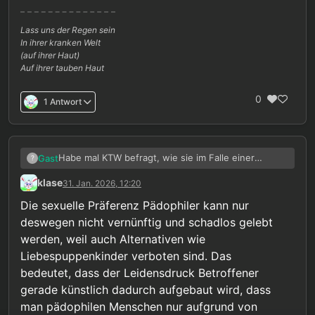
Lass uns der Regen sein
In ihrer kranken Welt
(auf ihrer Haut)
Auf ihrer tauben Haut
0
1 Antwort
Habe mal KTW befragt, wie sie im Falle einer
Gast
?
Legalisierung mit Puppen umgehen würden. Hab
klase
31. Jan. 2026, 12:20
das als Antwort bekommen:
Die sexuelle Präferenz Pädophiler kann nur
Sehr geehrte/r X,
deswegen nicht vernünftig und schadlos gelebt
vielen Dank für Ihre Anfrage.
werden, weil auch Alternativen wie
Liebespuppenkinder verboten sind. Das
Zur therapeutischen Grundhaltung:
Das
bedeutet, dass der Leidensdruck Betroffener
Präventionsnetzwerk „Kein Täter werden" arbeitet
gerade künstlich dadurch aufgebaut wird, dass
mit Menschen, die eine pädophile Störung haben.
Zum therapeutischen Ansatz:
Unser Ziel ist nicht
Der Begriff „Störung" meint dabei nicht, dass mit
moralische Bewertung, sondern die gemeinsame
man pädophilen Menschen nur aufgrund von