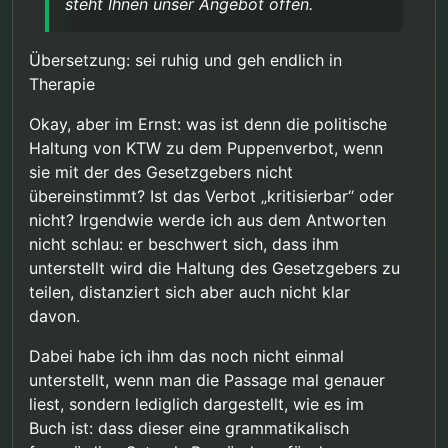
steht Ihnen unser Angebot offen.
von keiner belastbaren Evidenz sprach. Ob die
Menschenwürde” gibt die juristische Begründung
vorläufigen Ergebnisse eine protektive Wirkung
des Gesetzgebers wieder – nicht unsere politische
Zu Ihrer Sorge, es gehe um die “Eliminierung Ihrer
belegen oder lediglich keine unmittelbare
Haltung. Ein Fachbuch für die psychosoziale Praxis
Gedankenwelt”: Dies ist weder unser Ziel noch
Übersetzung: sei ruhig und geh endlich in
Risikoerhöhung nachweisbar ist, bleibt
muss die Rechtslage korrekt darstellen, auch wo
unsere Haltung. Das Buch betont ausdrücklich:
Sollten Sie irgendwann das Gespräch suchen
Therapie
wissenschaftlich offen. Wir verfolgen die Forschung
diese kritisierbar ist.
“Man ist nicht verantwortlich für seine sexuellen
wollen – nicht über Rechtspolitik, sondern über Ihre
aufmerksam.
Fantasien, für sein sexuelles Verhalten allerdings
persönliche Situation –, steht Ihnen unser Angebot
Mit freundlichen Grüßen
Okay, aber im Ernst: was ist denn die politische
schon.” Fantasien werden therapeutisch nicht
offen.
Haltung von KTW zu dem Puppenverbot, wenn
moralisch bewertet. Dass Sie zu einem anderen
Eindruck gelangt sind, lässt mich vermuten, dass
sie mit der des Gesetzgebers nicht
Sie sich auf eine Online-Rezension stützen, die mir
übereinstimmt? Ist das Verbot „kritisierbar“ oder
bekannt ist. Diese arbeitet mit selektiver Zitierung
nicht? Irgendwie werde ich aus dem Antworten
und lässt wesentliche Passagen zur
nicht schlau: er beschwert sich, dass ihm
Entstigmatisierung, zur therapeutischen
Wertschätzung und zur Unterscheidung von
unterstellt wird die Haltung des Gesetzgebers zu
Fantasie und Verhalten aus. Ich empfehle Ihnen,
teilen, distanziert sich aber auch nicht klar
sich selbst ein Bild zu machen.
davon.
Dabei habe ich ihm das noch nicht einmal
unterstellt, wenn man die Passage mal genauer
liest, sondern lediglich dargestellt, wie es im
Buch ist: dass dieser eine grammatikalisch