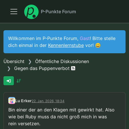
P-Punkte Forum
Willkommen im P-Punkte Forum,
Gast
! Bitte stelle
dich einmal in der
Kennenlernstube
vor! 😄
Übersicht
Öffentliche Diskussionen
Gegen das Puppenverbot
Lu Erker
22. Jan. 2026, 18:34
Bin einer der an den Klagen mit gewirkt hat. Also
wie bei Ruby muss da nicht groß mich in was
rein versetzen.