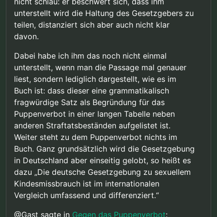
nicht schlau: er beschwert sich, dass ihm
Entstigmatisierung, zur therapeutischen
Wertschätzung und zur Unterscheidung von
unterstellt wird die Haltung des Gesetzgebers zu
Fantasie und Verhalten aus. Ich empfehle Ihnen,
teilen, distanziert sich aber auch nicht klar
sich selbst ein Bild zu machen.
davon.
Dabei habe ich ihm das noch nicht einmal
unterstellt, wenn man die Passage mal genauer
liest, sondern lediglich dargestellt, wie es im
Buch ist: dass dieser eine grammatikalisch
fragwürdige Satz als Begründung für das
Puppenverbot in einer langen Tabelle neben
anderen Straftatsbeständen aufgelistet ist.
Weiter steht zu dem Puppenverbot nichts im
Buch. Ganz grundsätzlich wird die Gesetzgebung
in Deutschland aber einseitig gelobt, so heißt es
dazu „Die deutsche Gesetzgebung zu sexuellem
Kindesmissbrauch ist im internationalen
Vergleich umfassend und differenziert.“
@Gast sagte in
Gegen das Puppenverbot
: