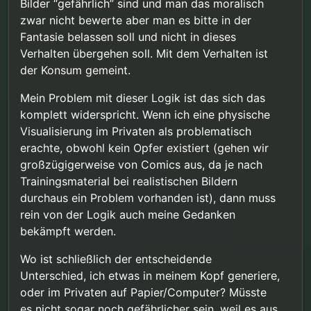
beschwert sich, dass ihm unterstellt wird die
ist: dass dieser eine grammatikalisch fragwürdige
Bilder “gefährlich” sind und man das moralisch
Haltung des Gesetzgebers zu teilen, distanziert
Satz als Begründung für das Puppenverbot in einer
zwar nicht bewerte aber man es bitte in der
Dies ist weder unser Ziel noch unsere
sich aber auch nicht klar davon.
langen Tabelle neben anderen Straftatsbeständen
Fantasie belassen soll und nicht in dieses
Haltung.
aufgelistet ist. Weiter steht zu dem Puppenverbot
Jain. Fantasien werden uns grundsätzlich
Verhalten übergehen soll. Mit dem Verhalten ist
nichts im Buch. Ganz grundsätzlich wird die
zugestanden, an einer Stelle dazu heißt es:
Gesetzgebung in Deutschland aber einseitig
der Konsum gemeint.
gelobt, so heißt es dazu „Die deutsche
Wichtig: Masturbation zu sexuellen
Gesetzgebung zu sexuellem Kindesmissbrauch ist
Mein Problem mit dieser Logik ist das sich das
Fantasien mit Kindern wird nicht als
im internationalen Vergleich umfassend und
Gleichzeitig werden Medikamente, die Fantasien
komplett widerspricht. Wenn ich eine physische
dissexuelles Verhalten betrachtet!
differenziert.“
reduzieren sollen wiederholt und einseitig positiv
Visualisierung im Privaten als problematisch
beworben, es ist die Rede von „andere Personen
erachte, obwohl kein Opfer existiert (gehen wir
gefährdenden sexuellen Fantasien“, es soll auf die
großzügigerweise von Comics aus, da je nach
„mögliche Stärkung einer vorhandenen sexuellen
Ansprechbarkeit für Erwachsene“ hingearbeitet
Trainingsmaterial bei realistischen Bildern
werden, und bestimmte Fantasien mit Kindern
durchaus ein Problem vorhanden ist), dann muss
(insbesondere inzestuöse Fantasien) gelten immer
rein von der Logik auch meine Gedanken
wieder als „gewichtiger Risikofaktor“ für sexuellen
bekämpft werden.
Missbrauch. Als wirklich gut oder wenigstens
neutral werden Fantasien zu Kindern also auch
nicht befunden.
Wo ist schließlich der entscheidende
Unterschied, ich etwas in meinem Kopf generiere,
oder im Privaten auf Papier/Computer? Müsste
es nicht sogar noch gefährlicher sein, weil es aus