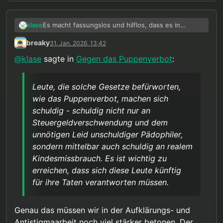
Es macht fassungslos und hilflos, dass es in
klase
Deutschland offenbar mittlerweile reicht, gegen
breaky
31. Jan. 2026, 13:42
etwas zu sein, um Strafgesetze einzuführen. Damit
missbrauchen diese Leute nicht nur den Begriff
@
klase
sagte in
Gegen das Puppenverbot
:
„Kinderschutz“ und unser Strafrecht, das dafür
einfach nicht gedacht ist. Sie machen sich auch zu
Tätern an pädophilen Menschen, die keine Gefahr
Leute, die solche Gesetze befürworten,
für Kinder sind und einfach nur ein
wie das Puppenverbot, machen sich
menschenwürdiges Leben fühlen wollen, ohne
schuldig - schuldig nicht nur an
Kinder sexuell zu behelligen. Und sie bringen sogar
Kinder in Gefahr, indem sie Polizeiressourcen für
Steuergeldverschwendung und dem
unsinnige Dinge binden und Pädophile
unnötigen Leid unschuldiger Pädophiler,
produzieren, die dann machen, was ihnen gefällt,
sondern mittelbar auch schuldig an realem
weil Pädophile ohnehin nicht danach bewertet
Kindesmissbrauch. Es ist wichtig zu
werden, ob sie Sex mit Kindern haben oder
alternativ leben möchten. Leute, die solche
erreichen, dass sich diese Leute künftig
Gesetze befürworten, wie das Puppenverbot,
für ihre Taten verantworten müssen.
machen sich schuldig - schuldig nicht nur an
Steuergeldverschwendung und dem unnötigen
Leid unschuldiger Pädophiler, sondern mittelbar
Genau das müssen wir in der Aufklärungs- und
auch schuldig an realem Kindesmissbrauch. Es ist
Antistigmaarbeit noch viel stärker betonen. Der