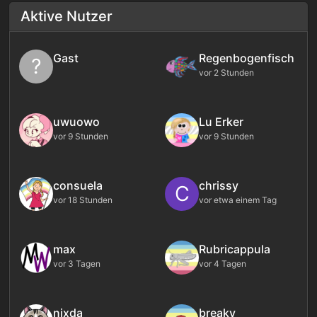
Aktive Nutzer
Gast
Regenbogenfisch
?
vor 2 Stunden
uwuowo
Lu Erker
vor 9 Stunden
vor 9 Stunden
consuela
chrissy
C
vor 18 Stunden
vor etwa einem Tag
max
Rubricappula
vor 3 Tagen
vor 4 Tagen
nixda
breaky