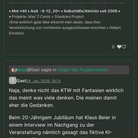
♦ Mnl.≈40 ♦ AoA ♀6-12, 20+ ♦ Selbsthilfe/Aktivist seit 2009 ♦
♦ Projekte:
Max’ 2 Cents
+
Shadows Project
»Eine wirklich gute Idee erkennt man daran, dass ihre
Verwirklichung von vornherein ausgeschlossen erschien.« (Albert
Einstein)
0
@Gast sagte in
Gegen das Puppenverbot
:
Sirius
?
Gast
28. Jan. 2026, 18:13
Sollten Sie irgendwann das Gespräch
Naja, denke nicht das KTW mit Fantasien wirklich
suchen wollen – nicht über Rechtspolitik,
das meint was viele denken. Die meinen damit
Übersetzung: sei ruhig und geh endlich in
sondern über Ihre persönliche Situation –,
Therapie
steht Ihnen unser Angebot offen.
eher die Gedanken.
Okay, aber im Ernst: was ist denn die politische
Haltung von KTW zu dem Puppenverbot, wenn sie
Beim 20-Jährigem Jubiläum hat Klaus Beier in
mit der des Gesetzgebers nicht übereinstimmt? Ist
Dabei habe ich ihm das noch nicht einmal
einem Interview im Nachgang zu der
das Verbot „kritisierbar“ oder nicht? Irgendwie
unterstellt, wenn man die Passage mal genauer
Veranstaltung nämlich gesagt das fiktive KI-
werde ich aus dem Antworten nicht schlau: er
liest, sondern lediglich dargestellt, wie es im Buch
@Gast sagte in
Gegen das Puppenverbot
: