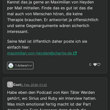
Kannst das ja gerne an Maximilian von Heyden
dass der Leidensdruck Betroffener gerade
mich aber durchaus ihre Bewertung interessieren,
per Mail mitteilen. Finde das es gut ist das die
künstlich dadurch aufgebaut wird, dass man
vor allem wie es zu bewerten ist, wenn die
mal auch von Menschen hören, die keine
pädophilen Menschen nur aufgrund von
Gesellschaft Pädophilen ihre Grundbedürfnisse
Vorurteilen auch für Kinder unschädliche
selbst in Zusammenhängen nimmt, die keinen
Therapie brauchen. Er antwortet ja offensichtlich
Möglichkeiten nimmt, sich ihre Grundbedürfnisse
Kindern schaden. Wie ist es moralisch zu vertreten,
und seine Gegenargumente wären sicherlich
zu erfüllen.
Menschen grundlos leiden zu lassen und ihnen
interessant.
gesundheitlich zu schaden? Evidenz wäre vielleicht
ein Grund. Vorurteile sind es nicht.
Seine Mail ist öffentlich daher poste ich sie
einfach hier:
maximilian.von-heyden@charite.de
0
1 Antwort
?
Gast
2. Feb. 2026, 01:22
Habe eben den Podcast von Kein Täter Werden
gehört, wo Sirius und Ruby ein Interview hatten.
Was mich emotional fertig macht ist der Part