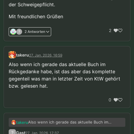
der Schweigepflicht.
Mit freundlichen Grüßen
2
?
2 Antworten
takeru
27. Jan. 2026, 16:59
Also wenn ich gerade das aktuelle Buch im
Rückgedanke habe, ist das aber das komplette
gegenteil was man in letzter Zeit von KtW gehört
bzw. gelesen hat.
0
Also wenn ich gerade das aktuelle Buch im
takeru
Rückgedanke habe, ist das aber das komplette
?
Gast
27. Jan. 2026, 17:37
gegenteil was man in letzter Zeit von KtW gehört