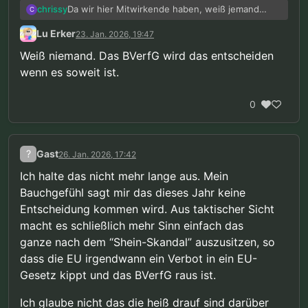
Da wir hier Mitwirkende haben, weiß jemand
chrissy
C
wann die Entscheidung kommen soll? War ja
Lu Erker
23. Jan. 2026, 19:47
eigentlich schon für letztes Jahr auf der
Agenda…
Weiß niemand. Das BVerfG wird das entscheiden
wenn es soweit ist.
0
?
Gast
26. Jan. 2026, 17:42
Ich halte das nicht mehr lange aus. Mein
Bauchgefühl sagt mir das dieses Jahr keine
Entscheidung kommen wird. Aus taktischer Sicht
macht es schließlich mehr Sinn einfach das
ganze nach dem “Shein-Skandal” auszusitzen, so
dass die EU irgendwann ein Verbot in ein EU-
Gesetz kippt und das BVerfG raus ist.
Ich glaube nicht das die heiß drauf sind darüber