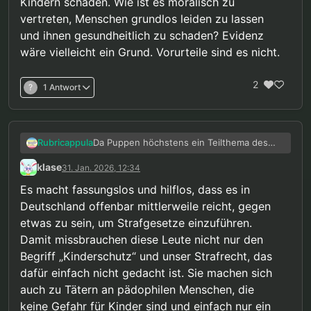
Kindern schaden. Wie ist es moralisch zu
vertreten, Menschen grundlos leiden zu lassen
und ihnen gesundheitlich zu schaden? Evidenz
wäre vielleicht ein Grund. Vorurteile sind es nicht.
2
?
1 Antwort
Da Puppen höchstens ein Teilthema des
Rubricappula
ganzen sind, lässt definitiv nicht nur Beier
klase
31. Jan. 2026, 12:34
KTW schlecht aussehen. Zumal je nach
Person und Standort auch wieder andere
Es macht fassungslos und hilflos, dass es in
Meinungen herrschen können. Die Person
Deutschland offenbar mittlerweile reicht, gegen
an meinem Standort (die für mich zuständig
etwas zu sein, um Strafgesetze einzuführen.
war) ist auch sehr dagegen.
Damit missbrauchen diese Leute nicht nur den
Begriff „Kinderschutz“ und unser Strafrecht, das
dafür einfach nicht gedacht ist. Sie machen sich
auch zu Tätern an pädophilen Menschen, die
keine Gefahr für Kinder sind und einfach nur ein