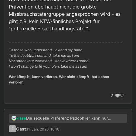
Prävention überhaupt nicht die größte
Missbrauchstätergruppe angesprochen wird - es
gibt z.B. kein KTW-ähnliches Projekt für
“potenzielle Ersatzhandlungstäter”.
To those who understand, I extend my hand
To the doubtful I demand, take me as I am
Not under your command, I know where I stand
I won't change to fit your plan, take me as I am
Wer kämpft, kann verlieren. Wer nicht kämpft, hat schon
verloren.
2
Die sexuelle Präferenz Pädophiler kann nur
klase
deswegen nicht vernünftig und schadlos gelebt
?
Gast
31. Jan. 2026, 16:10
werden, weil auch Alternativen wie
Sie schreiben, es gehe ihnen nicht um eine
Liebespuppenkinder verboten sind. Das bedeutet,
moralische Bewertung. Was Moral betrifft, würde