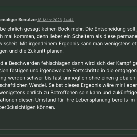
emaliger Benutzer
18. März 2026, 14:44
abe ehrlich gesagt keinen Bock mehr. Die Entscheidung soll 
ch mal kommen, denn lieber ein Scheitern als diese perman
issheit. Mit irgendeinem Ergebnis kann man wenigstens e
gen und die Zukunft planen.
die Beschwerden fehlschlagen dann wird sich der Kampf 
sien festigen und irgendwelche Fortschritte in die entgege
ung werden schwer bis fast unmöglich ohne einen globalen
lschaftlichen Wandel. Selbst dieses Ergebnis wäre mir liebe
wenigstens ehrlich zu Betroffenen sein kann und zukünftige
ationen diesen Umstand für ihre Lebensplanung bereits im 
 berücksichtigen können.