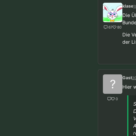
klase
1
Die Ü
Bunde
67
80
Die V
der Li
Gast
20
?
Hier 
0
S
D
V
A
r