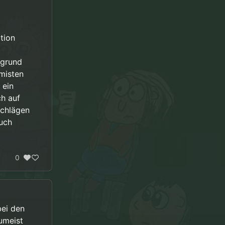
tion
fgrund
misten
 ein
ch auf
schlägen
uch
0
bei den
zumeist