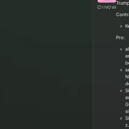
Trum
179
89
Contr
K
Pro:
a
e
b
s
N
d
S
a
G
s
S
z