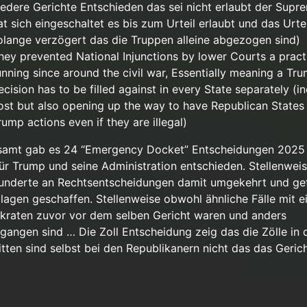
iedere Gerichte Entschieden das sei nicht erlaubt der Supr
at sich eingeschaltet es bis zum Urteil erlaubt und das Urtei
olange verzögert das die Truppen alleine abgezogen sind)
hey prevented National Injunctions by lower Courts a pract
unning since around the civil war, Essentially meaning a Tr
ecision has to be filled against in every State separately (i
ost but also opening up the way to have Republican States
rump actions even if they are illegal)
samt gab es 24 “Emergency Docket” Entscheidungen 2025 
ür Trump und seine Administration entschieden. Stellenwei
underte an Rechtsentscheidungen damit umgekehrt und gef
lagen geschaffen. Stellenweise obwohl ähnliche Fälle mit 
raten zuvor vor dem selben Gericht waren und anders
gangen sind … Die Zoll Entscheidung zeig das die Zölle in
itten sind selbst bei den Republikanern nicht das das Gerich