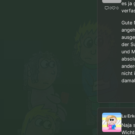
es ja
0
0
verfa
Gute 
angeh
ausgeh
der S
und M
absol
ander
nicht
damal
Lu Erk
Naja 
Wichti