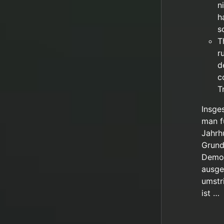
n
h
s
T
r
d
c
T
Insge
man f
Jahrh
Grund
Demok
ausge
umstr
ist …