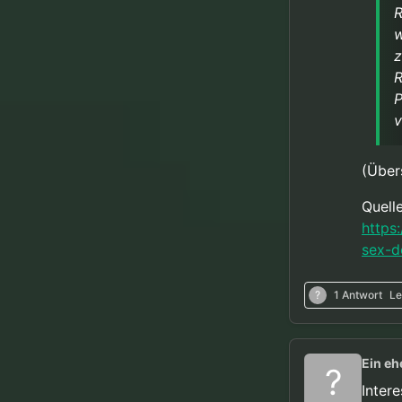
R
w
z
R
P
v
(Über
Quelle
https
sex-d
?
1 Antwort
Le
Ein eh
?
Intere