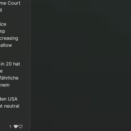
eme Court
l
ice
ump
ncreasing
 allow
in 20 hat
se
ährliche
einem
 den USA
t neutral
1