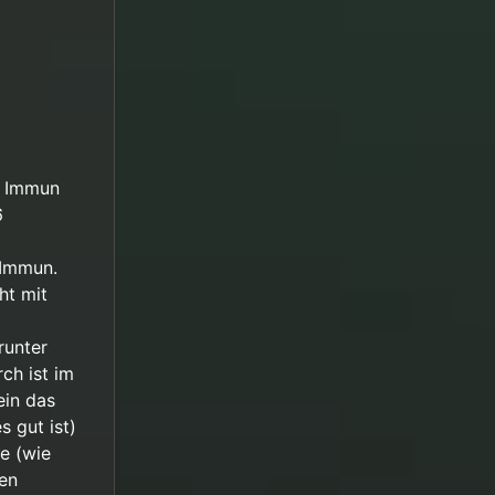
ut Immun
6
 Immun.
ht mit
runter
ch ist im
ein das
 gut ist)
e (wie
ben