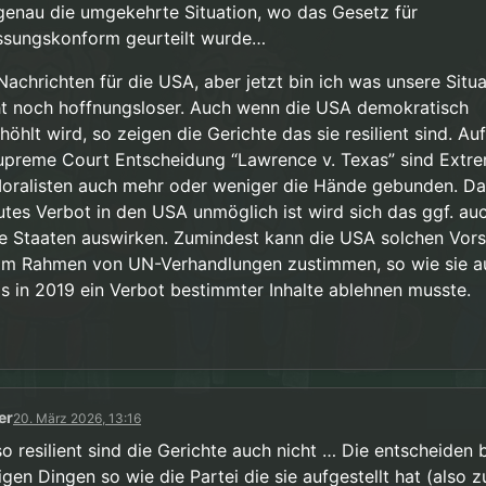
 genau die umgekehrte Situation, wo das Gesetz für
ssungskonform geurteilt wurde…
Nachrichten für die USA, aber jetzt bin ich was unsere Situa
t noch hoffnungsloser. Auch wenn die USA demokratisch
öhlt wird, so zeigen die Gerichte das sie resilient sind. Au
upreme Court Entscheidung “Lawrence v. Texas” sind Extre
oralisten auch mehr oder weniger die Hände gebunden. Da
utes Verbot in den USA unmöglich ist wird sich das ggf. au
e Staaten auswirken. Zumindest kann die USA solchen Vor
 im Rahmen von UN-Verhandlungen zustimmen, so wie sie a
s in 2019 ein Verbot bestimmter Inhalte ablehnen musste.
er
20. März 2026, 13:16
so resilient sind die Gerichte auch nicht … Die entscheiden 
gen Dingen so wie die Partei die sie aufgestellt hat (also 