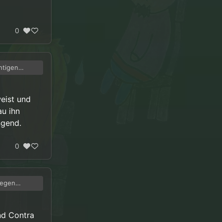
0
htigen
r) es
eist und
au ihn
ngend.
0
gegen
inde dieses
nd Contra