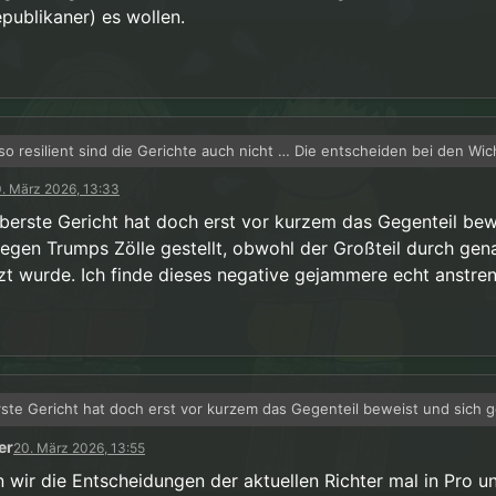
epublikaner) es wollen.
so resilient sind die Gerichte auch nicht … Die entscheiden bei den Wic
n so wie die Partei die sie aufgestellt hat (also zumeist die Republikane
. März 2026, 13:33
n.
berste Gericht hat doch erst vor kurzem das Gegenteil bew
gegen Trumps Zölle gestellt, obwohl der Großteil durch gen
zt wurde. Ich finde dieses negative gejammere echt anstre
ste Gericht hat doch erst vor kurzem das Gegenteil beweist und sich 
ölle gestellt, obwohl der Großteil durch genau ihn besetzt wurde. Ich f
er
20. März 2026, 13:55
 gejammere echt anstrengend.
n wir die Entscheidungen der aktuellen Richter mal in Pro u