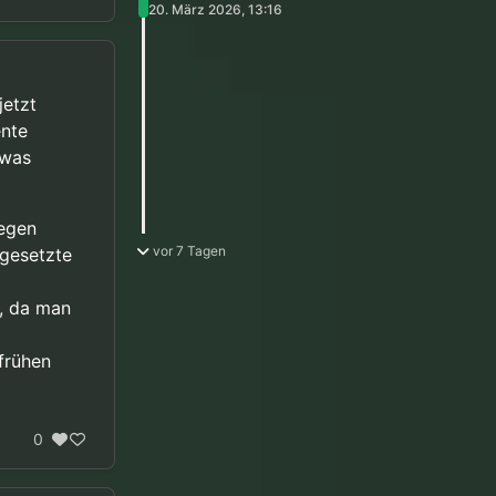
20. März 2026, 13:16
jetzt
ente
twas
gegen
vor 7 Tagen
ngesetzte
r, da man
frühen
0