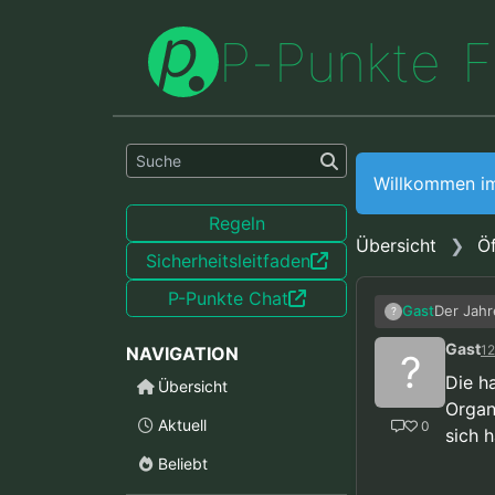
P
-
P
u
n
k
t
e
F
Willkommen i
Regeln
Übersicht
Öf
Sicherheitsleitfaden
P-Punkte Chat
Der Jahr
Gast
?
Verlinku
Gast
12
NAVIGATION
erlangt):
Was ich 
?
https:/
Entsche
Die h
Übersicht
bericht
wird. Ma
Komisch 
Organ
Verfahre
Entschei
Aktuell
0
sich 
bekommen
Beliebt