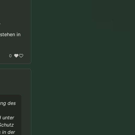
.
stehen in
0
ung des
d unter
Schutz
 in der