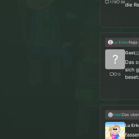
179
89
die R
Naja 
Lu Erker
Dinge
Gast
20
wolle
?
Das o
sich 
0
beset
Das ober
Gast
?
Trumps Z
Lu Erk
negative
fasse