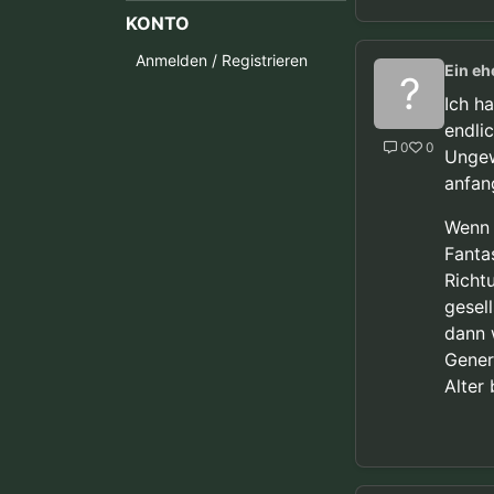
KONTO
Anmelden / Registrieren
Ein eh
?
Ich h
endli
0
0
Ungew
anfan
Wenn 
Fanta
Richt
gesel
dann 
Gener
Alter