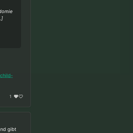
odomie
…]
child-
1
and gibt