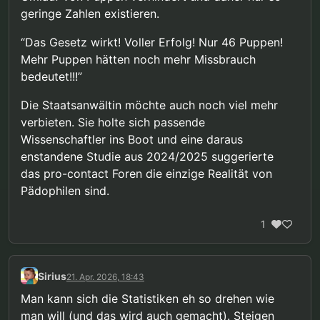
Annahme, dass jeder erwischte Puppenbesitzer
kann
.
geringe Zahlen existieren.
auch ein Missbrauchstäter war in mindestens
99.5% der Missbrauchsfälle Puppen überhaupt
“Das Gesetz wirkt! Voller Erfolg! Nur 46 Puppen!
keine Rolle gespielt haben können. Dieses Jahr
Mehr Puppen hätten noch mehr Missbrauch
scheint es nicht groß anders auszusehen.
bedeutet!!!”
Die Staatsanwältin möchte auch noch viel mehr
verbieten. Sie holte sich passende
Wissenschaftler ins Boot und eine daraus
enstandene Studie aus 2024/2025 suggerierte
das pro-contact Foren die einzige Realität von
Pädophilen sind.
1
Sirius
21. Apr. 2026, 18:43
Man kann sich die Statistiken eh so drehen wie
man will (und das wird auch gemacht). Steigen