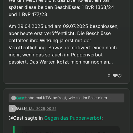
Warum veröffentlicht das BVerfG erst ein Jahr
später diese beiden Beschlüsse: 1 BvR 1368/24
und 1 BvR 177/23
Am 29.04.2025 und am 09.07.2025 beschlossen,
aber heute erst veröffentlicht. Die Beschlüsse
entfalten ihre Wirkung ja erst mit der
Veröffentlichung. Sowas demotiviert einen noch
mehr, wenn das so auch im Puppenverbot
passiert. Das Warten kotzt mich nur noch an…
0
Habe mal KTW befragt, wie sie im Falle einer
Gast
?
Legalisierung mit Puppen umgehen würden. Hab
?
Gast
6. Mai 2026, 00:22
das als Antwort bekommen:
@Gast sagte in
Gegen das Puppenverbot
:
Sehr geehrte/r X,
vielen Dank für Ihre Anfrage.