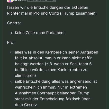
gestellt, obwohl der Großteil durch genau ihn
besetzt wurde. Ich finde dieses negative
fassen wir die Entscheidungen der aktuellen
gejammere echt anstrengend.
Richter mal in Pro und Contra Trump zusammen:
Contra:
Keine Zölle ohne Parlament
Pro:
alles was in den Kernbereich seiner Aufgaben
fällt ist absolut Immun er kann nicht dafür
belangt werden (z.B. wenn er Seal team 6
befählen würde seinen Konkurrenten zu
eliminieren)
selbe Entscheidung alles was angrenzend ist
wahrscheinlich Immun. Nur in extremen
Ausnahmen überhaupt belangbar. Trump
steht mit der Entscheidung faktisch über
dem Gesetz