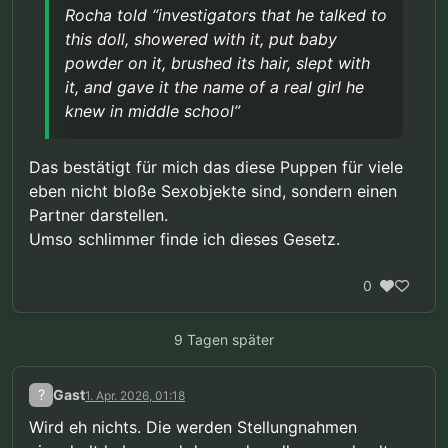
möglichen Diskreditierung des Dienstes
Rocha told “investigators that he talked to
(Übersetzt mit DeepL)
sind wir zu dem Schluss gekommen, dass
this doll, showered with it, put baby
(Rocha)s Verhalten – Masturbation, in
Quelle:
powder on it, brushed its hair, slept with
Einsamkeit, im Verborgenen und unter
https://www.stripes.com/branches/air_force/2026-
Ausschluss der Öffentlichkeit – den
it, and gave it the name of a real girl he
03-19/airman-child-sex-doll-conviction-reversed-
verfassungsrechtlichen Schutz
knew in middle school”
21116363.html
rechtfertigt“, der durch das Urteil des
Obersten Gerichtshofs in der Rechtssache
Lawrence gegen Texas gewährt wird.
Das bestätigt für mich das diese Puppen für viele
Dieses wegweisende Urteil hob ein
eben nicht bloße Sexobjekte sind, sondern einen
texanisches Gesetz auf, das Sodomie
Partner darstellen.
zwischen einwilligenden Erwachsenen
unter Strafe stellte. […] Rocha hatte ein
Umso schlimmer finde ich dieses Gesetz.
verfassungsrechtlich geschütztes Recht
auf Privatsphäre, um mit seiner Puppe
0
sexuelle Handlungen vorzunehmen.
9 Tagen später
?
Gast
1. Apr. 2026, 01:18
Wird eh nichts. Die werden Stellungnahmen