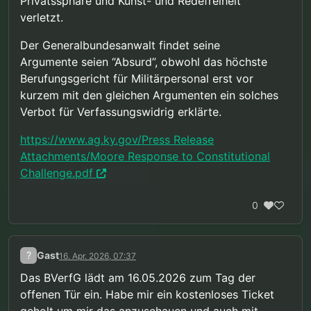
Privatssphäre und Kunst- und Redefreiheit
verletzt.
Der Generalbundesanwalt findet seine
Argumente seien “Absurd”, obwohl das höchste
Berufungsgericht für Militärpersonal erst vor
kurzem mit den gleichen Argumenten ein solches
Verbot für Verfassungswidrig erklärte.
https://www.ag.ky.gov/Press Release
Attachments/Moore Response to Constitutional
Challenge.pdf
0
?
Gast
16. Apr. 2026, 07:37
Das BVerfG lädt am 16.05.2026 zum Tag der
offenen Tür ein. Habe mir ein kostenloses Ticket
geholt um mir das anzuschauen und auch mit