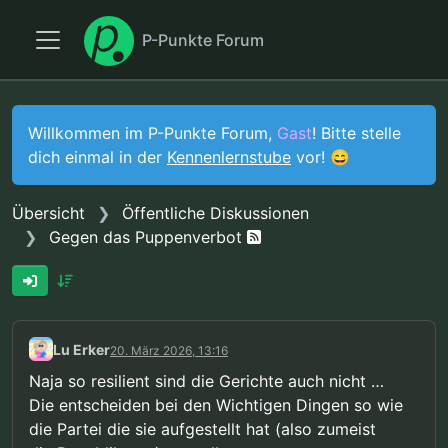
P-Punkte Forum
Willkommen im P-Punkte Forum,
Gast
! Bitte stelle
dich einmal in der
Kennenlernstube
vor! 😄
Übersicht
Öffentliche Diskussionen
Gegen das Puppenverbot
Lu Erker
20. März 2026, 13:16
Naja so resilient sind die Gerichte auch nicht …
Die entscheiden bei den Wichtigen Dingen so wie
die Partei die sie aufgestellt hat (also zumeist