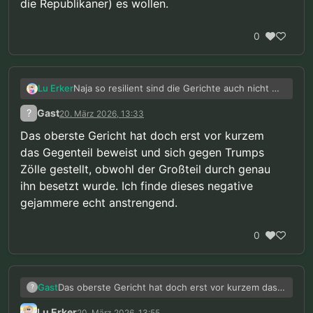
die Republikaner) es wollen.
0
Naja so resilient sind die Gerichte auch nicht …
Lu Erker
Die entscheiden bei den Wichtigen Dingen so
?
Gast
20. März 2026, 13:33
wie die Partei die sie aufgestellt hat (also
zumeist die Republikaner) es wollen.
Das oberste Gericht hat doch erst vor kurzem
das Gegenteil beweist und sich gegen Trumps
Zölle gestellt, obwohl der Großteil durch genau
ihn besetzt wurde. Ich finde dieses negative
gejammere echt anstrengend.
0
Das oberste Gericht hat doch erst vor kurzem das
Gast
?
Gegenteil beweist und sich gegen Trumps Zölle
Lu Erker
20. März 2026, 13:55