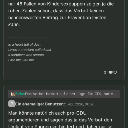
nur 46 Fällen von Kindersexpuppen zeigen ja die
rohen Zahlen schon, dass das Verbot keinen
nennenswerten Beitrag zur Prävention leisten
kann
.
In a heart full of dust
Lives a creature called lust
It surprises and scares
Like me, like me
3
Das Verbot basiert auf einer Lüge. Die CDU hatte
Sirius
damals Staatsanwälte zitiert, die behaupteten,
?
Ein ehemaliger Benutzer
21. Apr. 2026, 00:20
dass bei Missbrauchstätern ständig solche Puppen
Bei fast 13.000 Fällen von Kindesmissbrauch, fast
gefunden werden und dementsprechend die
35.000 Fällen von Kinderpornografie aber nur 46
Man könnte natürlich auch pro-CDU
Puppen ja zum Missbrauch geführt haben müssen.
Fällen von Kindersexpuppen zeigen ja die rohen
argumentieren und sagen das ja das Verbot den
Ich hatte
für letztes Jahr mal ausgerechnet
, dass
Zahlen schon, dass das Verbot keinen
Umlauf von Puppen verhindert und daher nur so
in der Realität selbst unter der unrealistischen
nennenswerten Beitrag zur Prävention leisten