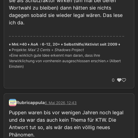
sie als Schutzfaktor wirken (um mal bei deren
zu behaupten, dass mit jemandem der
sexuelle Präferenz entweder mit
Wortwahl zu bleiben) dann hätten sie nichts
Schwierigkeiten hat, keinen anderen
erheblichem Leidensdruck
Personen zu schaden, durchaus etwas
dagegen sobald sie wieder legal wären. Das lese
verbunden ist oder mit dem Risiko,
“falsch” ist.
sich selbst oder anderen zu
ich da.
schaden.
♦ Mnl.≈40 ♦ AoA ♀6-12, 20+ ♦ Selbsthilfe/Aktivist seit 2009 ♦
♦ Projekte:
Max’ 2 Cents
+
Shadows Project
»Eine wirklich gute Idee erkennt man daran, dass ihre
Verwirklichung von vornherein ausgeschlossen erschien.« (Albert
Einstein)
0
Rubricappula
6. Mai 2026, 12:43
Puppen waren bis vor wenigen Jahren noch legal
und da war das auch kein Thema für KTW. Die
Antwort tut so, als wär das ein völlig neues
Phänomen.