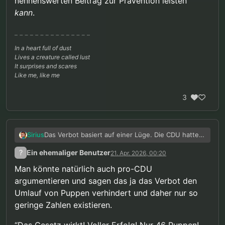
nennenswerten Beitrag zur Prävention leisten
kann
.
In a heart full of dust
Lives a creature called lust
It surprises and scares
Like me, like me
3
Das Verbot basiert auf einer Lüge. Die CDU hatte
Sirius
damals Staatsanwälte zitiert, die behaupteten,
?
Ein ehemaliger Benutzer
21. Apr. 2026, 00:20
dass bei Missbrauchstätern ständig solche Puppen
Bei fast 13.000 Fällen von Kindesmissbrauch, fast
gefunden werden und dementsprechend die
35.000 Fällen von Kinderpornografie aber nur 46
Man könnte natürlich auch pro-CDU
Puppen ja zum Missbrauch geführt haben müssen.
Fällen von Kindersexpuppen zeigen ja die rohen
argumentieren und sagen das ja das Verbot den
Ich hatte
für letztes Jahr mal ausgerechnet
, dass
Zahlen schon, dass das Verbot keinen
Umlauf von Puppen verhindert und daher nur so
in der Realität selbst unter der unrealistischen
nennenswerten Beitrag zur Prävention leisten
Annahme, dass jeder erwischte Puppenbesitzer
kann
.
geringe Zahlen existieren.
auch ein Missbrauchstäter war in mindestens
99.5% der Missbrauchsfälle Puppen überhaupt
“Das Gesetz wirkt! Voller Erfolg! Nur 46 Puppen!