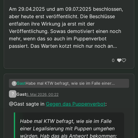
Am 29.04.2025 und am 09.07.2025 beschlossen,
aber heute erst veröffentlicht. Die Beschlüsse
entfalten ihre Wirkung ja erst mit der
Veröffentlichung. Sowas demotiviert einen noch
mehr, wenn das so auch im Puppenverbot
passiert. Das Warten kotzt mich nur noch an…
0
Habe mal KTW befragt, wie sie im Falle einer
Gast
?
Legalisierung mit Puppen umgehen würden. Hab
?
Gast
6. Mai 2026, 00:22
das als Antwort bekommen:
@Gast sagte in
Gegen das Puppenverbot
:
Sehr geehrte/r X,
vielen Dank für Ihre Anfrage.
Habe mal KTW befragt, wie sie im Falle
einer Legalisierung mit Puppen umgehen
Zur therapeutischen Grundhaltung:
Das
Präventionsnetzwerk „Kein Täter werden" arbeitet
würden. Hab das als Antwort bekommen: