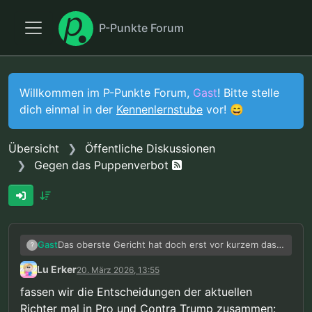
P-Punkte Forum
Willkommen im P-Punkte Forum,
Gast
! Bitte stelle
dich einmal in der
Kennenlernstube
vor! 😄
Übersicht
Öffentliche Diskussionen
Gegen das Puppenverbot
Das oberste Gericht hat doch erst vor kurzem das
Gast
?
Gegenteil beweist und sich gegen Trumps Zölle
Lu Erker
20. März 2026, 13:55
gestellt, obwohl der Großteil durch genau ihn
besetzt wurde. Ich finde dieses negative
fassen wir die Entscheidungen der aktuellen
gejammere echt anstrengend.
Richter mal in Pro und Contra Trump zusammen: