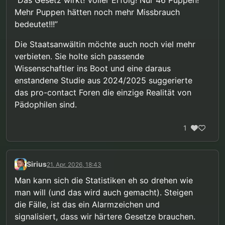
keine Rolle gespielt haben können. Dieses Jahr
Mehr Puppen hätten noch mehr Missbrauch
scheint es nicht groß anders auszusehen.
bedeutet!!!”
Die Staatsanwältin möchte auch noch viel mehr
verbieten. Sie holte sich passende
Wissenschaftler ins Boot und eine daraus
enstandene Studie aus 2024/2025 suggerierte
das pro-contact Foren die einzige Realität von
Pädophilen sind.
1
Sirius
21. Apr. 2026, 18:43
Man kann sich die Statistiken eh so drehen wie
man will (und das wird auch gemacht). Steigen
die Fälle, ist das ein Alarmzeichen und
signalisiert, dass wir härtere Gesetze brauchen.