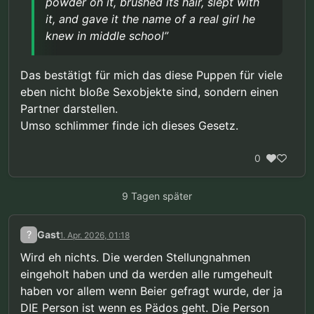
powder on it, brushed its hair, slept with
Einsamkeit, im Verborgenen und unter
https://www.stripes.com/branches/air_force/2026-
Ausschluss der Öffentlichkeit – den
it, and gave it the name of a real girl he
03-19/airman-child-sex-doll-conviction-reversed-
verfassungsrechtlichen Schutz
knew in middle school”
21116363.html
rechtfertigt“, der durch das Urteil des
Obersten Gerichtshofs in der Rechtssache
Lawrence gegen Texas gewährt wird.
Das bestätigt für mich das diese Puppen für viele
Dieses wegweisende Urteil hob ein
eben nicht bloße Sexobjekte sind, sondern einen
texanisches Gesetz auf, das Sodomie
Partner darstellen.
zwischen einwilligenden Erwachsenen
unter Strafe stellte. […] Rocha hatte ein
Umso schlimmer finde ich dieses Gesetz.
verfassungsrechtlich geschütztes Recht
auf Privatsphäre, um mit seiner Puppe
0
sexuelle Handlungen vorzunehmen.
9 Tagen später
?
Gast
1. Apr. 2026, 01:18
Wird eh nichts. Die werden Stellungnahmen
eingeholt haben und da werden alle rumgeheult
haben vor allem wenn Beier gefragt wurde, der ja
DIE Person ist wenn es Pädos geht. Die Person