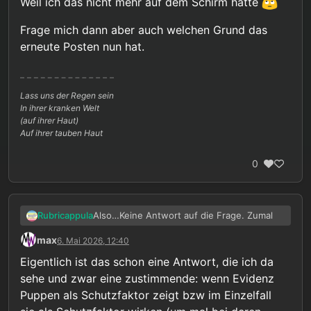
Weil ich das nicht mehr auf dem Schirm hatte
Frage mich dann aber auch welchen Grund das
erneute Posten nun hat.
Lass uns der Regen sein
In ihrer kranken Welt
(auf ihrer Haut)
Auf ihrer tauben Haut
0
Also…Keine Antwort auf die Frage. Zumal
Rubricappula
max
6. Mai 2026, 12:40
@Gast sagte in
Gegen das Puppenverbot
:
Eigentlich ist das schon eine Antwort, die ich da
sehe und zwar eine zustimmende: wenn Evidenz
Der Begriff „Störung" meint dabei
nicht, dass mit der Person etwas
Puppen als Schutzfaktor zeigt bzw im Einzelfall
Auch schon ein Widerspruch ist. Ich wage
„falsch" ist – sondern dass die