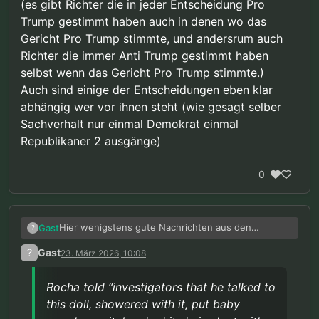
(es gibt Richter die in jeder Entscheidung Pro
Trump gestimmt haben auch in denen wo das
Gericht Pro Trump stimmte, und andersrum auch
Richter die immer Anti Trump gestimmt haben
selbst wenn das Gericht Pro Trump stimmte.)
Auch sind einige der Entscheidungen eben klar
abhängig wer vor ihnen steht (wie gesagt selber
Sachverhalt nur einmal Demokrat einmal
Republikaner 2 ausgänge)
0
Hier wenigstens gute Nachrichten aus den
Gast
?
vereinigten Staaten:
?
Gast
23. März 2026, 10:08
Selbst „unter Berücksichtigung einer
möglichen Diskreditierung des Dienstes
Rocha told “investigators that he talked to
(Übersetzt mit DeepL)
sind wir zu dem Schluss gekommen, dass
this doll, showered with it, put baby
(Rocha)s Verhalten – Masturbation, in
Quelle: