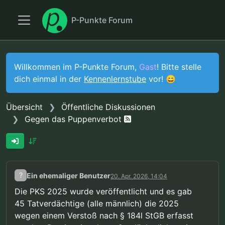
P-Punkte Forum
Willkommen im P-Punkte Forum,
Gast
! Bitte stelle
dich einmal in der
Kennenlernstube
vor! 😄
Übersicht
Öffentliche Diskussionen
Gegen das Puppenverbot
?
Ein ehemaliger Benutzer
20. Apr. 2026, 14:04
Die PKS 2025 wurde veröffentlicht und es gab
45 Tatverdächtige (alle männlich) die 2025
wegen einem Verstoß nach § 184l StGB erfasst