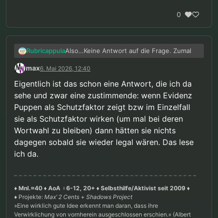
0
Also…Keine Antwort auf die Frage. Zumal
Rubricappula
max
6. Mai 2026, 12:40
@Gast sagte in
Gegen das Puppenverbot
:
Eigentlich ist das schon eine Antwort, die ich da
sehe und zwar eine zustimmende: wenn Evidenz
Der Begriff „Störung" meint dabei
nicht, dass mit der Person etwas
Puppen als Schutzfaktor zeigt bzw im Einzelfall
Auch schon ein Widerspruch ist. Ich wage
„falsch" ist – sondern dass die
sie als Schutzfaktor wirken (um mal bei deren
zu behaupten, dass mit jemandem der
sexuelle Präferenz entweder mit
Wortwahl zu bleiben) dann hätten sie nichts
Schwierigkeiten hat, keinen anderen
erheblichem Leidensdruck
Personen zu schaden, durchaus etwas
dagegen sobald sie wieder legal wären. Das lese
verbunden ist oder mit dem Risiko,
“falsch” ist.
sich selbst oder anderen zu
ich da.
schaden.
♦ Mnl.≈40 ♦ AoA ♀6-12, 20+ ♦ Selbsthilfe/Aktivist seit 2009 ♦
♦ Projekte:
Max’ 2 Cents
+
Shadows Project
»Eine wirklich gute Idee erkennt man daran, dass ihre
Verwirklichung von vornherein ausgeschlossen erschien.« (Albert