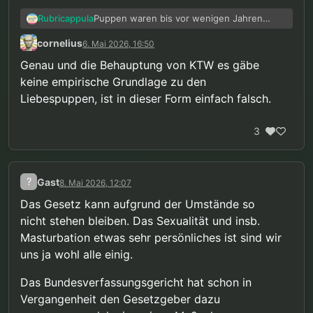
Puppen waren bis vor wenigen Jahren
Rubricappula
noch legal und da war das auch kein Thema
cornelius
6. Mai 2026, 16:50
für KTW. Die Antwort tut so, als wär das ein
völlig neues Phänomen.
Genau und die Behauptung von KTW es gäbe
keine empirische Grundlage zu den
Liebespuppen, ist in dieser Form einfach falsch.
3
?
Gast
8. Mai 2026, 12:07
Das Gesetz kann aufgrund der Umstände so
nicht stehen bleiben. Das Sexualität und insb.
Masturbation etwas sehr persönliches ist sind wir
uns ja wohl alle einig.
Das Bundesverfassungsgericht hat schon in
Vergangenheit den Gesetzgeber dazu