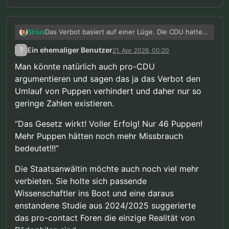
Das Verbot basiert auf einer Lüge. Die CDU hatte
Sirius
damals Staatsanwälte zitiert, die behaupteten,
?
Ein ehemaliger Benutzer
21. Apr. 2026, 00:20
dass bei Missbrauchstätern ständig solche Puppen
Bei fast 13.000 Fällen von Kindesmissbrauch, fast
gefunden werden und dementsprechend die
35.000 Fällen von Kinderpornografie aber nur 46
Man könnte natürlich auch pro-CDU
Puppen ja zum Missbrauch geführt haben müssen.
Fällen von Kindersexpuppen zeigen ja die rohen
argumentieren und sagen das ja das Verbot den
Ich hatte
für letztes Jahr mal ausgerechnet
, dass
Zahlen schon, dass das Verbot keinen
Umlauf von Puppen verhindert und daher nur so
in der Realität selbst unter der unrealistischen
nennenswerten Beitrag zur Prävention leisten
Annahme, dass jeder erwischte Puppenbesitzer
kann
.
geringe Zahlen existieren.
auch ein Missbrauchstäter war in mindestens
99.5% der Missbrauchsfälle Puppen überhaupt
“Das Gesetz wirkt! Voller Erfolg! Nur 46 Puppen!
keine Rolle gespielt haben können. Dieses Jahr
Mehr Puppen hätten noch mehr Missbrauch
scheint es nicht groß anders auszusehen.
bedeutet!!!”
Die Staatsanwältin möchte auch noch viel mehr
verbieten. Sie holte sich passende
Wissenschaftler ins Boot und eine daraus
enstandene Studie aus 2024/2025 suggerierte
das pro-contact Foren die einzige Realität von