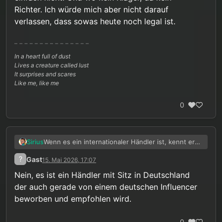
Richter. Ich würde mich aber nicht darauf
verlassen, dass sowas heute noch legal ist.
In a heart full of dust
Lives a creature called lust
It surprises and scares
Like me, like me
0
Wenn es ein internationaler Händler ist, kennt er
Sirius
die Gesetzeslage in Deutschland vielleicht einfach
?
Gast
15. Mai 2026, 17:07
nicht. Und wo kein Kläger, da kein Richter. Ich
würde mich aber nicht darauf verlassen, dass
Nein, es ist ein Händler mit Sitz in Deutschland
sowas heute noch legal ist.
der auch gerade von einem deutschen Influencer
beworben und empfohlen wird.
0