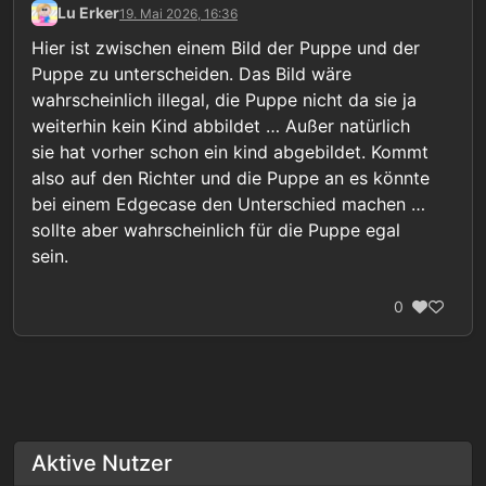
Lu Erker
19. Mai 2026, 16:36
sind, aber man diese dann kindlich anzieht. Wird es
Gibt ja z. B. auch ein Verbot von Pornographie mit
dann nachträglich zu einer verbotenen Puppe? Ist
Erwachsenen, wenn sie bspw. kindlich inszeniert
Hier ist zwischen einem Bild der Puppe und der
sie dann nur in diesem Zustand illegal?
werden. Das wäre ja analog damit vergleichbar. Eine
Puppe zu unterscheiden. Das Bild wäre
legale Puppe wird durch die bloße nachträgliche
wahrscheinlich illegal, die Puppe nicht da sie ja
Kleidung quasi illegal, oder nicht…?
weiterhin kein Kind abbildet … Außer natürlich
sie hat vorher schon ein kind abgebildet. Kommt
also auf den Richter und die Puppe an es könnte
bei einem Edgecase den Unterschied machen …
sollte aber wahrscheinlich für die Puppe egal
sein.
0
Aktive Nutzer