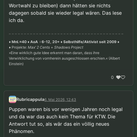
zu behaupten, dass mit jemandem der
sexuelle Präferenz entweder mit
Wortwahl zu bleiben) dann hätten sie nichts
Schwierigkeiten hat, keinen anderen
erheblichem Leidensdruck
Personen zu schaden, durchaus etwas
dagegen sobald sie wieder legal wären. Das lese
verbunden ist oder mit dem Risiko,
“falsch” ist.
sich selbst oder anderen zu
ich da.
schaden.
♦ Mnl.≈40 ♦ AoA ♀6-12, 20+ ♦ Selbsthilfe/Aktivist seit 2009 ♦
♦ Projekte:
Max’ 2 Cents
+
Shadows Project
»Eine wirklich gute Idee erkennt man daran, dass ihre
Verwirklichung von vornherein ausgeschlossen erschien.« (Albert
Einstein)
0
Rubricappula
6. Mai 2026, 12:43
Puppen waren bis vor wenigen Jahren noch legal
und da war das auch kein Thema für KTW. Die
Antwort tut so, als wär das ein völlig neues
Phänomen.