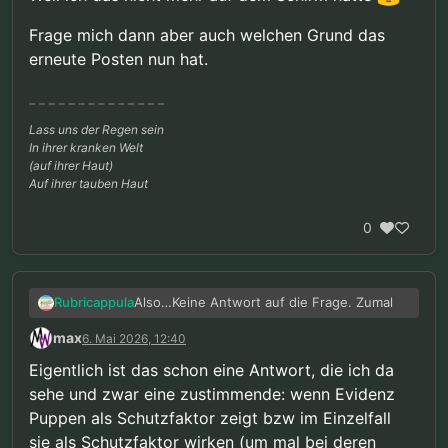
Frage mich dann aber auch welchen Grund das
erneute Posten nun hat.
Lass uns der Regen sein
In ihrer kranken Welt
(auf ihrer Haut)
Auf ihrer tauben Haut
0
Also…Keine Antwort auf die Frage. Zumal
Rubricappula
max
6. Mai 2026, 12:40
@Gast sagte in
Gegen das Puppenverbot
:
Eigentlich ist das schon eine Antwort, die ich da
sehe und zwar eine zustimmende: wenn Evidenz
Der Begriff „Störung" meint dabei
nicht, dass mit der Person etwas
Puppen als Schutzfaktor zeigt bzw im Einzelfall
Auch schon ein Widerspruch ist. Ich wage
„falsch" ist – sondern dass die
sie als Schutzfaktor wirken (um mal bei deren