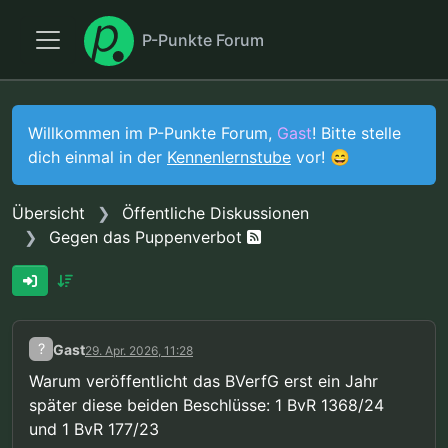
P-Punkte Forum
Willkommen im P-Punkte Forum,
Gast
! Bitte stelle
dich einmal in der
Kennenlernstube
vor! 😄
Übersicht
Öffentliche Diskussionen
Gegen das Puppenverbot
?
Gast
29. Apr. 2026, 11:28
Warum veröffentlicht das BVerfG erst ein Jahr
später diese beiden Beschlüsse: 1 BvR 1368/24
und 1 BvR 177/23