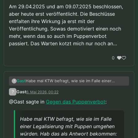
Am 29.04.2025 und am 09.07.2025 beschlossen,
aber heute erst veröffentlicht. Die Beschlüsse
entfalten ihre Wirkung ja erst mit der
Veröffentlichung. Sowas demotiviert einen noch
mehr, wenn das so auch im Puppenverbot
passiert. Das Warten kotzt mich nur noch an…
0
Habe mal KTW befragt, wie sie im Falle einer
Gast
?
Legalisierung mit Puppen umgehen würden. Hab
?
Gast
6. Mai 2026, 00:22
das als Antwort bekommen:
@Gast sagte in
Gegen das Puppenverbot
:
Sehr geehrte/r X,
vielen Dank für Ihre Anfrage.
Habe mal KTW befragt, wie sie im Falle
einer Legalisierung mit Puppen umgehen
Zur therapeutischen Grundhaltung:
Das
Präventionsnetzwerk „Kein Täter werden" arbeitet
würden. Hab das als Antwort bekommen: