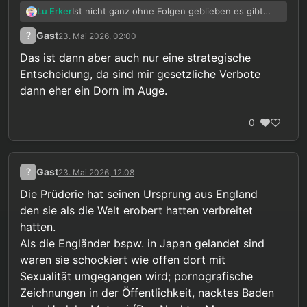
Ist nicht ganz ohne Folgen geblieben es gibt
Lu Erker
einige Hersteller die wohl auch nachhaltig die
?
Gast
23. Mai 2026, 02:00
Produktion eingestellt haben …
Das ist dann aber auch nur eine strategische
Entscheidung, da sind mir gesetzliche Verbote
dann eher ein Dorn im Auge.
0
?
Gast
23. Mai 2026, 12:08
Die Prüderie hat seinen Ursprung aus England
den sie als die Welt erobert hatten verbreitet
hatten.
Als die Engländer bspw. in Japan gelandet sind
waren sie schockiert wie offen dort mit
Sexualität umgegangen wird; pornografische
Zeichnungen in der Öffentlichkeit, nacktes Baden