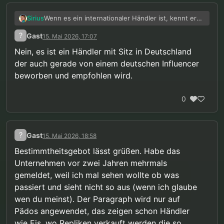
Wenn es ein internationaler Händler ist, kennt er
Sirius
die Gesetzeslage in Deutschland vielleicht einfach
?
Gast
15. Mai 2026, 17:07
nicht. Und wo kein Kläger, da kein Richter. Ich
würde mich aber nicht darauf verlassen, dass
Nein, es ist ein Händler mit Sitz in Deutschland
sowas heute noch legal ist.
der auch gerade von einem deutschen Influencer
beworben und empfohlen wird.
0
?
Gast
15. Mai 2026, 18:58
Bestimmtheitsgebot lässt grüßen. Habe das
Unternehmen vor zwei Jahren mehrmals
gemeldet, weil ich mal sehen wollte ob was
passiert und sieht nicht so aus (wenn ich glaube
wen du meinst). Der Paragraph wird nur auf
Pädos angewendet, das zeigen schon Händler
wie Eis, wo Repliken verkauft werden die so