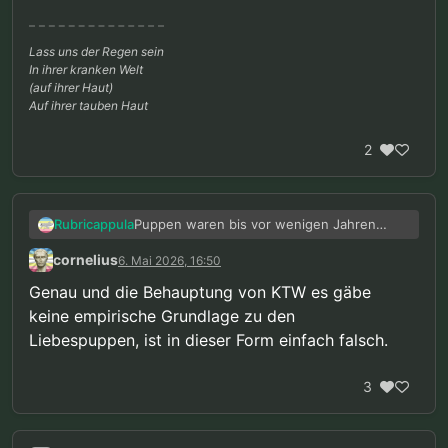
Lass uns der Regen sein
In ihrer kranken Welt
(auf ihrer Haut)
Auf ihrer tauben Haut
2
Puppen waren bis vor wenigen Jahren
Rubricappula
noch legal und da war das auch kein Thema
cornelius
6. Mai 2026, 16:50
für KTW. Die Antwort tut so, als wär das ein
völlig neues Phänomen.
Genau und die Behauptung von KTW es gäbe
keine empirische Grundlage zu den
Liebespuppen, ist in dieser Form einfach falsch.
3