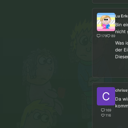
Lu Erk
Bin e
nicht
179
89
Was i
der E
Diese
chriss
C
Da wi
komme
169
116