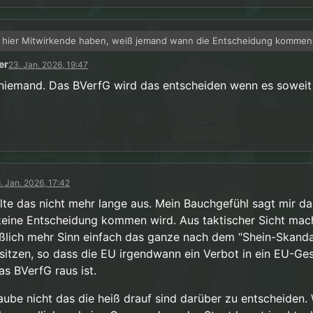
 hier Mitwirkende haben, weiß jemand wann die Entscheidung kommen s
lich schon für letztes Jahr auf der Agenda…
er
23. Jan. 2026, 19:47
niemand. Das BVerfG wird das entscheiden wenn es soweit 
. Jan. 2026, 17:42
alte das nicht mehr lange aus. Mein Bauchgefühl sagt mir da
keine Entscheidung kommen wird. Aus taktischer Sicht mac
eßlich mehr Sinn einfach das ganze nach dem “Shein-Skanda
sitzen, so dass die EU irgendwann ein Verbot in ein EU-Ges
as BVerfG raus ist.
laube nicht das die heiß drauf sind darüber zu entscheiden. 