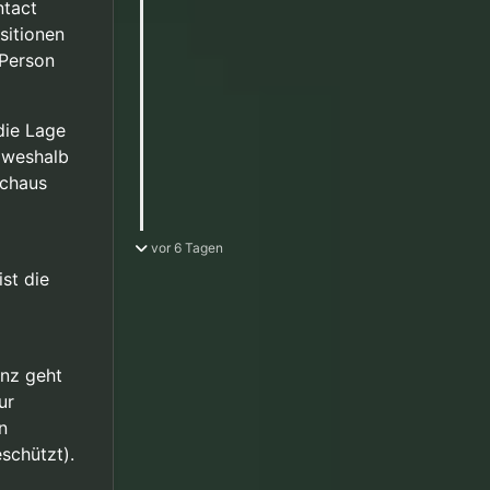
ntact
sitionen
 Person
die Lage
, weshalb
rchaus
vor 6 Tagen
st die
enz geht
ur
n
eschützt).