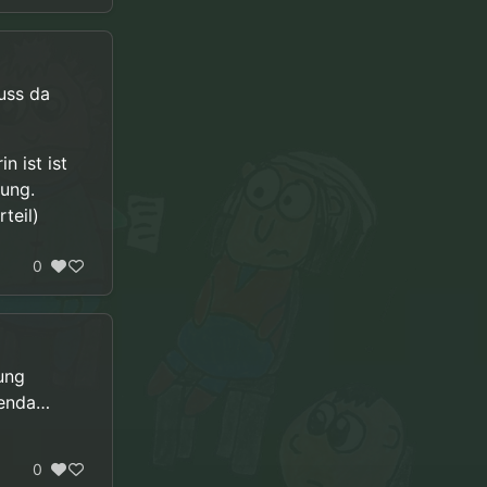
uss da
n ist ist
tung.
teil)
0
ung
genda…
0