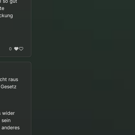
l so gut
te
ückung
0
cht raus
U Gesetz
 wider
 sein
 anderes