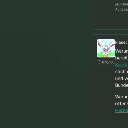
(auf ihr
Auf ihr
klase
2
Warum
berei
67
80
Kurzf
stich
und w
Bunde
Warum
offens
Herze