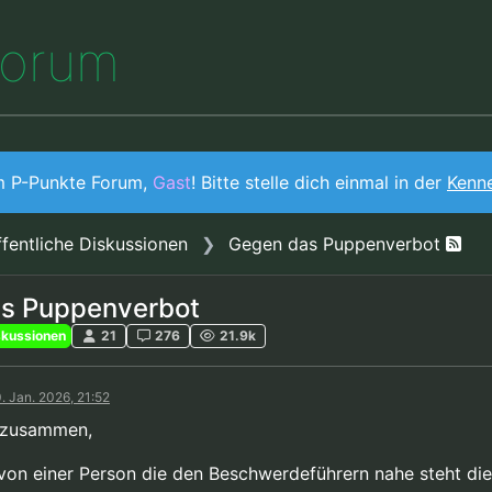
o
r
u
m
m P-Punkte Forum,
Gast
! Bitte stelle dich einmal in der
Kenn
fentliche Diskussionen
Gegen das Puppenverbot
s Puppenverbot
skussionen
21
276
21.9k
. Jan. 2026, 21:52
 zusammen,
von einer Person die den Beschwerdeführern nahe steht die