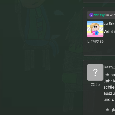
Da wir
chrissy
C
eigent
Lu Erk
Weiß 
179
89
Gast
26
?
Ich h
Jahr 
0
schli
auszu
und d
Ich g