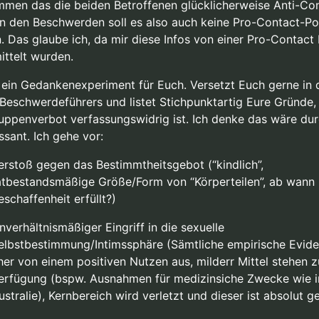
men das die beiden Betroffenen glücklicherweise Anti-Co
 In den Beschwerden soll es also auch keine Pro-Contact-Po
. Das glaube ich, da mir diese Infos von einer Pro-Contact
ittelt wurden.
 ein Gedankenexperiment für Euch. Versetzt Euch gerne in 
 Beschwerdeführers und listet Stichpunktartig Eure Gründe
uppenverbot verfassungswidrig ist. Ich denke das wäre du
ssant. Ich gehe vor:
erstoß gegen das Bestimmtheitsgebot (“kindlich”,
atbestandsmäßige Größe/Form von “Körperteilen”, ab wann i
eschaffenheit erfüllt?)
nverhältnismäßiger Eingriff in die sexuelle
elbstbestimmung/Intimssphäre (Sämtliche empirische Evid
her von einem positiven Nutzen aus, milderr Mittel stehen z
erfügung (bspw. Ausnahmen für medizinsiche Zwecke wie i
ustralie), Kernbereich wird verletzt und dieser ist absolut g