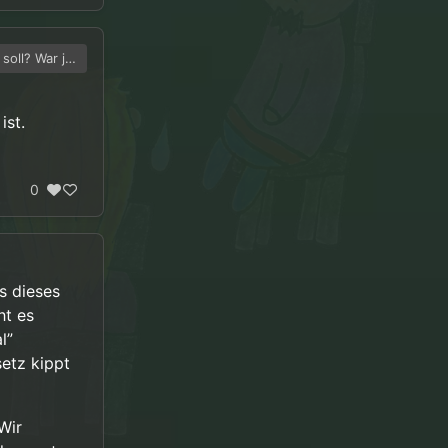
oll? War ja
ist.
0
s dieses
ht es
l”
etz kippt
Wir