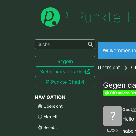
P
-
P
u
n
k
t
e
F
Willkommen i
Regeln
Übersicht
Öf
Sicherheitsleitfaden
P-Punkte Chat
Gegen da
Öffentliche Di
NAVIGATION
Übersicht
Gast
20
?
Aktuell
Hallo
Beliebt
habe 
0