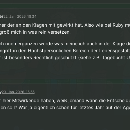
er
22. Jan. 2026, 18:34
iner der an den Klagen mit gewirkt hat. Also wie bei Ruby m
 groß mich in was rein versetzen.
ch noch ergänzen würde was meine ich auch in der Klage dri
ingriff in den Höchstpersönlichen Bereich der Lebensgestal
r ist besonders Rechtlich geschützt (siehe z.B. Tagebucht Ur
y
23. Jan. 2026, 15:55
r hier Mitwirkende haben, weiß jemand wann die Entscheid
n soll? War ja eigentlich schon für letztes Jahr auf der A