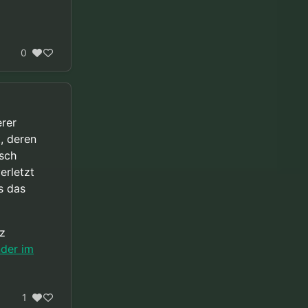
0
erer
, deren
isch
erletzt
s das
z
nder im
1