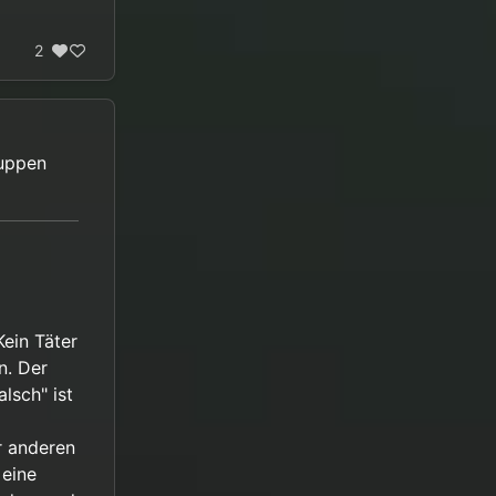
2
Puppen
ein Täter
n. Der
lsch" ist
r anderen
 eine