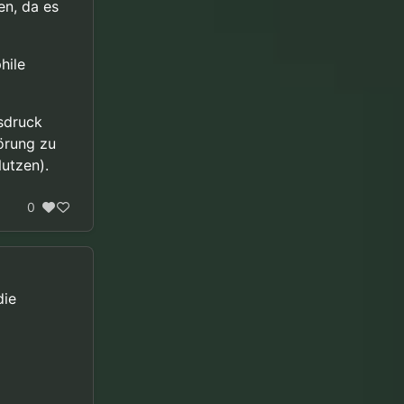
en, da es
hile
nsdruck
örung zu
utzen).
0
die