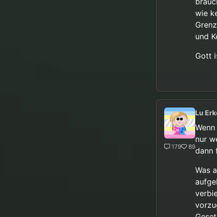
brauc
wie k
Grenz
und Ko
Gott 
Lu Erk
Wenn 
nur w
179
89
dann 
Was a
aufge
verbi
vorzu
Gesetz