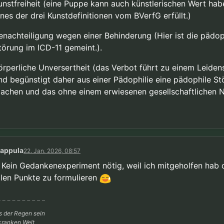
unstfreiheit (eine Puppe kann auch künstlerischen Wert hab
ines der drei Kunstdefinitionen vom BVerfG erfüllt.)
enachteiligung wegen einer Behinderung (Hier ist die pädop
törung im ICD-11 gemeint.).
örperliche Unversertheit (das Verbot führt zu einem Leide
nd begünstigt daher aus einer Pädophilie eine pädophile St
achen und das ohne einem erwiesenen gesellschaftlichen N
cappula
22. Jan. 2026, 08:57
. Kein Gedankenexperiment nötig, weil ich mitgeholfen hab 
llen Punkte zu formulieren
s der Regen sein
 kranken Welt