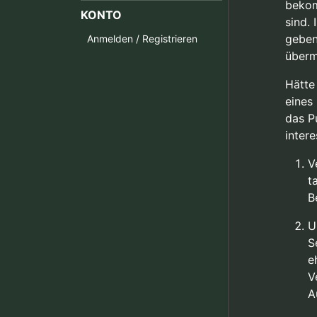
bekom
KONTO
sind.
geben
Anmelden / Registrieren
überm
Hätte
eines
das P
intere
V
t
B
U
S
e
V
A