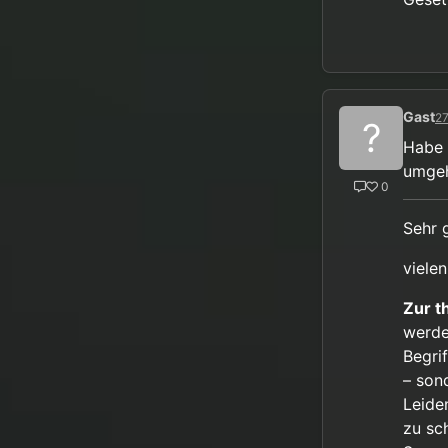
Gast
27
?
Habe 
umgeh
0
Sehr 
vielen
Zur t
werde
Begrif
– son
Leide
zu sc