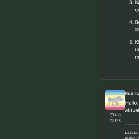
K
e
B
S
K
u
m
Rubri
Hallo
aktue
198
178
Lass un
In ihrer