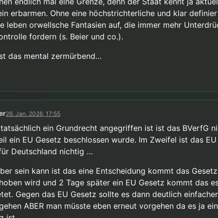
hen endlich mal eine Grenze, denn der Staat kennt ja aktuel
ein erbarmen. Ohne eine höchstrichterliche und klar definier
e leben orwellsche Fantasien auf, die immer mehr Unterdr
ntrolle fordern (s. Beier und co.).
ist das mental zermürbend…
er
26. Jan. 2026, 17:55
tatsächlich ein Grundrecht angegriffen ist ist das BVerfG ni
eil ein EU Gesetz beschlossen wurde. Im Zweifel ist das E
für Deutschland nichtig …
ber sein kann ist das eine Entscheidung kommt das Gesetz
hoben wird und 2 Tage später ein EU Gesetz kommt das es
etet. Gegen das EU Gesetz sollte es dann deutlich einfacher
gehen ABER man müsste eben erneut vorgehen da es ja ein
 ist.