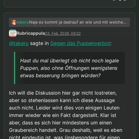
Naja es kommt ja dadrauf an wie und mit welcher
takeru
Begründung das Verfassungsgericht Gesetzt
Rubricappula
23. Feb. 2026, 09:22
hoffentlich ablehnt. Aber man sollte sich auch
einen Plan zurecht legen wenn die Entscheidung
@
takeru
sagte in
Gegen das Puppenverbot
:
anders ausfällt.
Für mich ist Suizid kein Thema, schon allein
deswegen weil den gefallen werde ich diesen
Hast du mal überlegt ob nicht noch legale
Verbrechern definitv nicht geben. Die sollen
Puppen, also ohne Öffnungen wenigstens
schön mitbekommen das Sie uns nicht los
etwas besserung bringen würden?
werden. Hast du mal überlegt ob nicht noch
legale Puppen, also ohne Öffnungen wenigstens
etwas besserung bringen würden?
Ich will die Diskussion hier gar nicht lostreten,
aber so stehenlassen kann ich diese Aussage
auch nicht. Leider wird dies von einigen Leuten
immer wieder wie ein Fakt dargestellt. Klar ist
aber, dass es sich hier mindestens um einen
Graubereich handelt. Grau deshalb, weil es eben
nicht eindeutig ist, was (insbesondere für einen