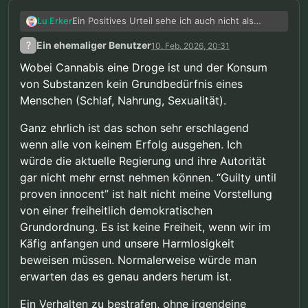
Ein Positives Urteil sehe ich auch nicht als
Lu Erker
Wahrscheinlich. Was man aber auch nicht
?
Ein ehemaliger Benutzer
10. Feb. 2026, 20:31
ignorieren sollte ist das Potenzial eines zwar
Technisch erlaubt faktisch Verboten. Auch das
Positiven, aber am ende Irrelevanten Urteils.
wäre fatal weil es klar machen würde das wir
Wobei Cannabis eine Droge ist und der Konsum
Z.B. ja der Private Besitz einer Puppe ist durch
zwar Rechte haben aber unsere Rechte faktisch
von Substanzen kein Grundbedürfnis eines
die Verfassung geschützt. Jedoch Ist bei
nur eine Fußnote sind. Und wenn es ein
Menschen (Schlaf, Nahrung, Sexualität).
bekannt werden eine Puppe illegal und auf der
“positives” Urteil geben wird denke ich wird es
Erwerb, import, und die Herstellung ist illegal.
so aussehen. Ein Urteil das Philosophisch zwar
Womit wir in eine Situation ähnlich des
relevant ist und uns recht gibt. Faktisch jedoch
Ganz ehrlich ist das schon sehr erschlagend
Kanabisverbotes kommen.
nichts ändert.
wenn alle von keinem Erfolg ausgehen. Ich
würde die aktuelle Regierung und ihre Autorität
gar nicht mehr ernst nehmen können. “Guilty until
proven innocent” ist halt nicht meine Vorstellung
von einer freiheitlich demokratischen
Grundordnung. Es ist keine Freiheit, wenn wir im
Käfig anfangen und unsere Harmlosigkeit
beweisen müssen. Normalerweise würde man
erwarten das es genau anders herum ist.
Ein Verhalten zu bestrafen, ohne irgendeine