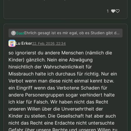
1
Ehrlich gesagt ist es mir egal, ob es Studien gibt die
Gast
?
belegen das Puppen harmlos sind. Denn das würde
Lu Erker
22. Feb. 2026, 22:34
bedeuten das bei einer gegenteiligen Studienlage
Das empfinde ich als eine unmenschliche
ich für ein Verbot wäre.
Herangehensweise, da durch diese Denke der
so ignorierst du andere Menschen (nämlich die
Mensch als Individuum völlig zurücktritt und nur zu
Ich möchte nicht für das Verhalten anderer
Kinder) gänzlich. Nein eine Abwägung
einem Subjekt der Wahrscheinlichkeiten wird.
verantwortlich gemacht werden. So eine Abwägung
hinsichtlich der Wahrscheinlichkeit für
wäre bei anderen Dingen verständlich, aber nicht
bei so etwas elementarem wie die intimität. Daher
Missbrauch halte ich durchaus für richtig. Nur ein
finde ich auch die Unantastbarkeit vom Kernbereich
Verbot wenn man diese nicht einmal kennt bzw.
privater Lebensgestaltung als Idee so schön.
ein Eingriff wenn das Verbotene Schaden für
andere Personengruppen sogar verhindert halte
ich klar für Falsch. Wir haben nicht das Recht
unseren Willen über die Unversehrtheit der
Kinder zu stellen. Die Gesellschaft hat aber auch
nicht das Recht eine Erdachte nicht untersuchte
Gefahr über unsere Rechte und unseren Willen zu