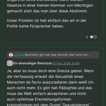
anfangen und unsere
Gesetze in einer kleinen Kammer von Mächtigen
Harmlosigkeit beweisen
gemacht statt das man über diese Abstimmt.
müssen. Normalerweise würde
man erwarten das es genau
Unser Problem ist halt einfach das wir in der
anders herum ist.
Politik keine Fürsprecher haben.
0
Rechtlich gilt halt das Gericht darf sich nur
Lu Erker
einmischen wenn es ein Grundrecht in
?
Ein ehemaliger Benutzer
10. Feb. 2026, 23:48
Signifikanter nicht mehr Rechtfertigbare weise
Unser Problem ist halt einfach das wir in der
einschränkt. Gesetze werden ja vom Parlament
Politik keine Fürsprecher haben.
Ja, aber es muss doch eine Grenze geben. Wenn
nicht vom Gericht gemacht (Gewaltenteilung
die Verfassung erlaubt die Sexualität eines
und so). Das ist erst mal auch gut so weil wenn
Menschen de facto auszuradieren dann weiß ich
das Gericht die Gesetze machen würde hätten
wir ne Oligarchie keine Demokratie. Dann
auch nicht mehr. Es gibt halt Pädophile und das
würden Gesetze in einer kleinen Kammer von
muss die Welt einfach akzeptieren und nicht
Mächtigen gemacht statt das man über diese
auch opferlose Erscheinungsformen
Abstimmt.
kriminalisieren mit dem Grund “Sexualisierung”.