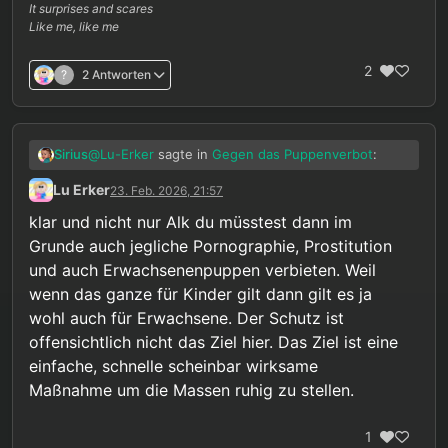
It surprises and scares
Like me, like me
2
?
2 Antworten
@
Lu-Erker
sagte in
Gegen das Puppenverbot
:
Sirius
Lu Erker
23. Feb. 2026, 21:57
Nein eine Abwägung hinsichtlich der
klar und nicht nur Alk du müsstest dann im
Wahrscheinlichkeit für Missbrauch halte
Wenn wir das machen, dann bitte aber auch für alle
Grunde auch jegliche Pornographie, Prostitution
ich durchaus für richtig.
Bereiche. Und ich habe so das Gefühl, dass man
und auch Erwachsenenpuppen verbieten. Weil
dann Alkohol lange vor Puppen verbieten müsste,
Dass solche Erwägungen, die dann auch noch
wenn das ganze für Kinder gilt dann gilt es ja
wenn man das wirklich ernst nehmen würde.
unmittelbar in strafrechtliche Gesetze gegossen
wohl auch für Erwachsene. Der Schutz ist
werden ausschließlich bei vermeintlich Pädophilen
gemacht werden ist aus meiner Sicht schon ein
offensichtlich nicht das Ziel hier. Das Ziel ist eine
Hinweis darauf, dass es hier um Diskriminierung
einfache, schnelle scheinbar wirksame
und nicht wirklich um radikalen Kinderschutz geht.
Maßnahme um die Massen ruhig zu stellen.
1