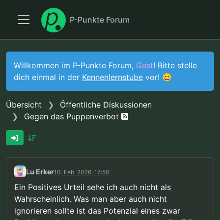
P-Punkte Forum
Willkommen im P-Punkte Forum,
Gast
! Bitte stelle
dich einmal in der
Kennenlernstube
vor! 😄
Übersicht
Öffentliche Diskussionen
Gegen das Puppenverbot
Lu Erker
10. Feb. 2026, 17:50
Ein Positives Urteil sehe ich auch nicht als
Wahrscheinlich. Was man aber auch nicht
ignorieren sollte ist das Potenzial eines zwar