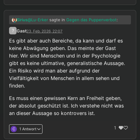
@
Lu-Erker
sagte in
Gegen das Puppenverbot
:
Sirius
?
Gast
23. Feb. 2026, 22:07
Nein eine Abwägung hinsichtlich der
Es gibt aber auch Bereiche, da kann und darf es
Wahrscheinlichkeit für Missbrauch halte
keine Abwägung geben. Das meinte der Gast
Wenn wir das machen, dann bitte aber auch für alle
ich durchaus für richtig.
Bereiche. Und ich habe so das Gefühl, dass man
hier. Wir sind Menschen und in der Psychologie
dann Alkohol lange vor Puppen verbieten müsste,
Dass solche Erwägungen, die dann auch noch
gibt es keine ultimative, generalistische Aussage.
wenn man das wirklich ernst nehmen würde.
unmittelbar in strafrechtliche Gesetze gegossen
Ein Risiko wird man aber aufgrund der
werden ausschließlich bei vermeintlich Pädophilen
gemacht werden ist aus meiner Sicht schon ein
Vielfältigkeit von Menschen in allem sehen und
Hinweis darauf, dass es hier um Diskriminierung
finden.
und nicht wirklich um radikalen Kinderschutz geht.
Es muss einen gewissen Kern an Freiheit geben,
der absolut geschützt ist. Ich verstehe nicht was
an dieser Aussage so kontrovers ist.
1
C
1 Antwort