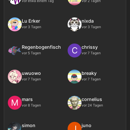
vor etwa einem Tag
vor 2 Tagen
Lu Erker
nixda
vor 3 Tagen
vor 3 Tagen
Regenbogenfisch
chrissy
C
vor 5 Tagen
vor 7 Tagen
uwuowo
breaky
vor 7 Tagen
vor 7 Tagen
mars
cornelius
M
vor 8 Tagen
vor 24 Tagen
simon
juno
J