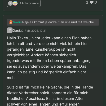
2
?
2 Antworten
Naja es kommt ja dadrauf an wie und mit welcher
takeru
Begründung das Verfassungsgericht Gesetzt
?
Gast
22. Feb. 2026, 17:21
hoffentlich ablehnt. Aber man sollte sich auch
einen Plan zurecht legen wenn die Entscheidung
Hallo Takeru, nicht jeder kann einen Plan haben.
anders ausfällt.
Ich bin alt und verdiene nicht viel. Ich bin hier
Für mich ist Suizid kein Thema, schon allein
gefangen. Eine Künstlerpuppe ist nicht
deswegen weil den gefallen werde ich diesen
Verbrechern definitv nicht geben. Die sollen
vergleichbar. Andere können sicherlich
schön mitbekommen das Sie uns nicht los
irgendetwas mit ihrem Leben später anfangen,
werden. Hast du mal überlegt ob nicht noch
sei es auswandern oder weiterkämpfen. Das
legale Puppen, also ohne Öffnungen wenigstens
etwas besserung bringen würden?
kann ich geistig und körperlich einfach nicht
mehr.
Suizid ist für mich keine Sache, die in die Hände
dieser Verbrecher spielt, sondern ein für mich
friedlicher Abschluss. Es ist in diesem Alter
schwer von einer langen und erfüllenden