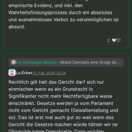
empirische Evidenz, und inkl. den
Wahrheitsfindungsprozess durch ein absolutes
und ausnahmsloses Verbot zu verunmöglichen ist
absurd.
2
Wobei Cannabis eine Droge ist
Ein ehemaliger Benutzer
?
und der Konsum von
Lu Erker
10. Feb. 2026, 22:24
Substanzen kein
Ganz ehrlich ist das schon sehr
Grundbedürfnis eines
erschlagend wenn alle von
Rechtlich gilt halt das Gericht darf sich nur
Menschen (Schlaf, Nahrung,
keinem Erfolg ausgehen. Ich
Ein Verhalten zu bestrafen,
einmischen wenn es ein Grundrecht in
Sexualität).
würde die aktuelle Regierung
ohne irgendeine empirische
Signifikanter nicht mehr Rechtfertigbare weise
und ihre Autorität gar nicht mehr
Evidenz, und inkl. den
ernst nehmen können. “Guilty
Wahrheitsfindungsprozess
einschränkt. Gesetze werden ja vom Parlament
until proven innocent” ist halt
durch ein absolutes und
nicht vom Gericht gemacht (Gewaltenteilung und
nicht meine Vorstellung von
ausnahmsloses Verbot zu
so). Das ist erst mal auch gut so weil wenn das
einer freiheitlich demokratischen
verunmöglichen ist absurd.
Grundordnung. Es ist keine
Gericht die Gesetze machen würde hätten wir ne
Freiheit, wenn wir im Käfig
Oligarchie keine Demokratie. Dann würden