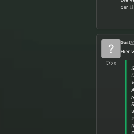
Die V
der Li
Gast
20
?
Hier 
0
S
D
V
A
r
R
w
z
R
P