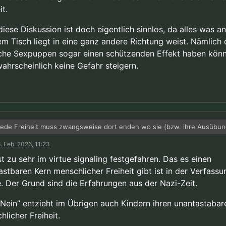
it.
diese Diskussion ist doch eigentlich sinnlos, da alles was a
em Tisch liegt in eine ganz andere Richtung weist. Nämlich
iche Sexpuppen sogar einen schützenden Effekt haben könn
wahrscheinlich keine Gefahr steigern.
jede Freiheit muss zwangsweise dort enden wo sie (bzw. ihre Ausübung
öhergewichtete Freiheiten anderer Menschen direkt oder indirekt eins
. Feb. 2026, 11:23
st immer eine Abwägung erforderlich. Und ich für meine Person gewic
iese Diskussion ist doch eigentlich sinnlos, da alles was an Fakten auf
gehen von Kindern sehr viel höher als meine sexuelle Freiheit.
in eine ganz andere Richtung weist. Nämlich dass kindliche Sexpuppen 
t zu sehr im virtue signaling festgefahren. Das es einen
enden Effekt haben können, aber sehr wahrscheinlich keine Gefahr st
astbaren Kern menschlicher Freiheit gibt ist in der Verfassu
e. Der Grund sind die Erfahrungen aus der Nazi-Zeit.
“Nein” entzieht im Übrigen auch Kindern ihren unantastabar
licher Freiheit.