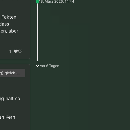
18. März 2026, 14:44
n Fakten
 dass
en, aber
1
vor 6 Tagen
) gleich-
chränkt.
hte das
 dem Tisch
sogar einen
eigern.
ng halt so
en Kern