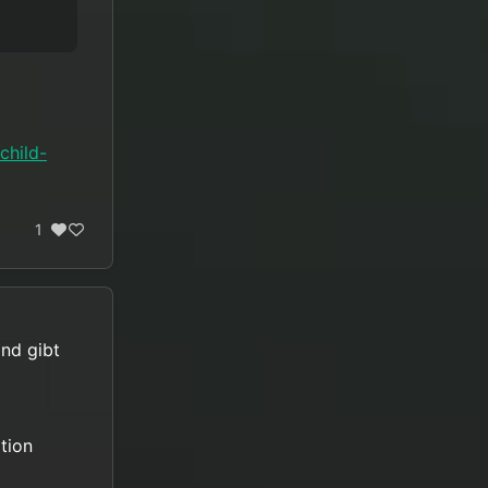
child-
1
and gibt
tion