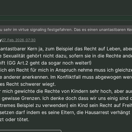
zu sehr im virtue signaling festgefahren. Das es einen unantastbaren Ke
cher Freiheit gibt ist in der Verfassung halt so drinne. Der Grund sind d
y
27. Feb. 2026, 07:30
gen aus der Nazi-Zeit.
in” entzieht im Übrigen auch Kindern ihren unantastabaren Kern mensch
nantastbarer Kern ja, zum Beispiel das Recht auf Leben, abe
e Sexualität gehört nicht dazu, sofern sie in die Rechte and
eift (GG Art.2 geht da sogar noch weiter!)
ich ein Recht für mich in Anspruch nehme muss ich gleichze
e anderer anerkennen. Im Konfliktfall muss abgewogen we
es Recht schwerer wiegt.
ür mich gewichte die Rechte von Kindern sehr hoch, aber au
 gewisse Grenzen. Ich denke doch dass wir uns einig sind 
xtremes Beispiel zu verwenden) ein Kind sein Recht auf Freih
setzen darf indem es seine Eltern, die Hausarrest verhängt
zt oder tötet.