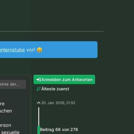
enlernstube
vor! 😄
Anmelden zum Antworten
einte der
Älteste zuerst
von Menschen
verstehe
re
20. Jan. 2026, 21:52
schen
erson
Beitrag 66 von 276
 sexuelle