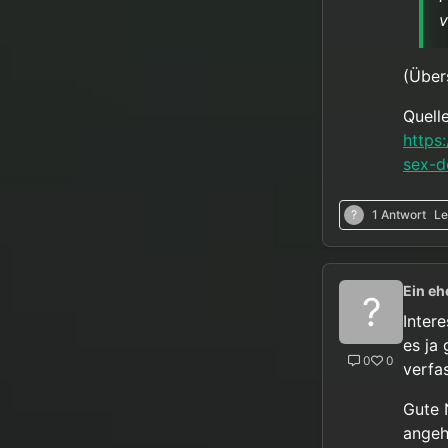
v
(Über
Quelle
https
sex-d
?
1 Antwort
Le
Ein eh
?
Intere
es ja
0
0
verfa
Gute 
angeh