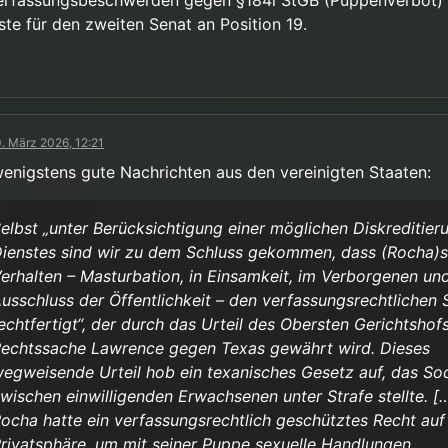
erfassungsbeschwerden gegen §184l StGB (Puppenverbot) 
ste für den zweiten Senat an Position 19.
. März 2026, 12:21
wenigstens gute Nachrichten aus den vereinigten Staaten:
elbst „unter Berücksichtigung einer möglichen Diskreditier
ienstes sind wir zu dem Schluss gekommen, dass (Rocha)s
erhalten – Masturbation, in Einsamkeit, im Verborgenen un
usschluss der Öffentlichkeit – den verfassungsrechtlichen 
echtfertigt“, der durch das Urteil des Obersten Gerichtshofs
echtssache Lawrence gegen Texas gewährt wird. Dieses
egweisende Urteil hob ein texanisches Gesetz auf, das S
wischen einwilligenden Erwachsenen unter Strafe stellte. [
ocha hatte ein verfassungsrechtlich geschütztes Recht auf
rivatsphäre, um mit seiner Puppe sexuelle Handlungen