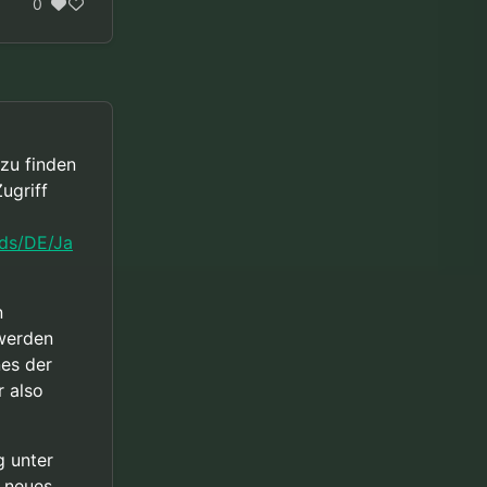
0
 zu finden
ugriff
ds/DE/Ja
n
werden
nes der
 also
g unter
n neues