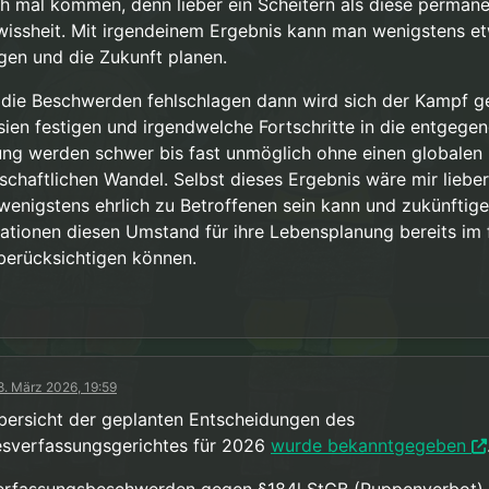
ch mal kommen, denn lieber ein Scheitern als diese perman
issheit. Mit irgendeinem Ergebnis kann man wenigstens e
gen und die Zukunft planen.
die Beschwerden fehlschlagen dann wird sich der Kampf 
sien festigen und irgendwelche Fortschritte in die entgege
ung werden schwer bis fast unmöglich ohne einen globalen
lschaftlichen Wandel. Selbst dieses Ergebnis wäre mir liebe
wenigstens ehrlich zu Betroffenen sein kann und zukünftige
ationen diesen Umstand für ihre Lebensplanung bereits im 
 berücksichtigen können.
8. März 2026, 19:59
bersicht der geplanten Entscheidungen des
sverfassungsgerichtes für 2026
wurde bekanntgegeben