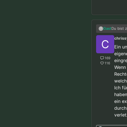
Du bist 
Gast
?
menschli
chriss
Erfahrun
Dein “Ne
C
Freiheit.
Ein u
eigen
169
eingr
116
Wenn 
Recht
welch
Ich f
haben
ein e
durch
verlet