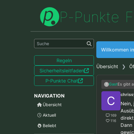
P
-
P
u
n
k
t
e
F
Willkommen i
Regeln
Übersicht
Öf
Sicherheitsleitfaden
P-Punkte Chat
Es gibt 
Gast
?
Gast hie
chriss
NAVIGATION
generali
Es muss 
C
in allem
nicht wa
Nein,
Übersicht
Ausüb
Aktuell
169
direkt
116
Dann 
Beliebt
gewic