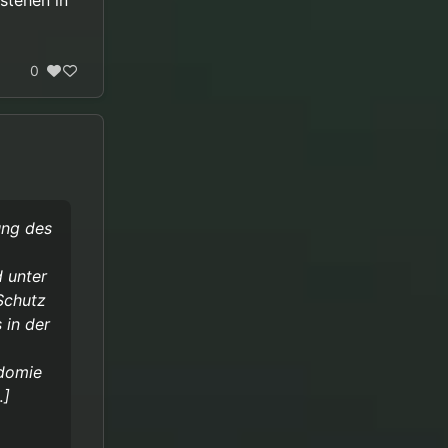
stehen in
0
ung des
d unter
Schutz
 in der
odomie
…]