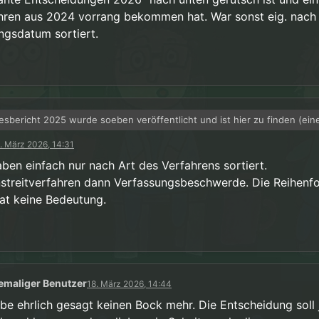
hren aus 2024 vorrang bekommen hat. War sonst eig. nach
ngsdatum sortiert.
esbericht 2025 wurde soeben veröffentlicht und ist hier zu finden (ein
ng haben sie wohl vergessen, da man nur Zugriff über eine Bearbeitun
. März 2026, 14:31
interessant finde ist das auch dort noch einmal unter den “Geplanten
/www.bundesverfassungsgericht.de/SharedDocs/Downloads/DE/Jahresbe
idungen 2026” wieder die Verfassungsbeschwerden zum Puppenverbo
aben einfach nur nach Art des Verfahrens sortiert.
_2025.html?nn=68124
n hätte hier auch einfach eines der neueren Beschwerden aufführen k
widerum finde ich das die Beschwerden in der Auflistung unter “Gepla
streitverfahren dann Verfassungsbeschwerde. Die Reihenfo
n hat daher also schon eine gewisse Bedeutung.
dungen 2026” nach unten gerutsch ist und ein neues Verfahren aus 2
hat keine Bedeutung.
 hat. War sonst eig. nach Eingangsdatum sortiert.
emaliger Benutzer
18. März 2026, 14:44
abe ehrlich gesagt keinen Bock mehr. Die Entscheidung soll 