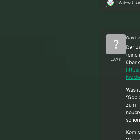
1 Antwort
Le
Gast
12
?
Der J
(eine
0
über 
https
hresb
Was i
“Gepl
zum P
neuer
schon
Komis
“Gepl