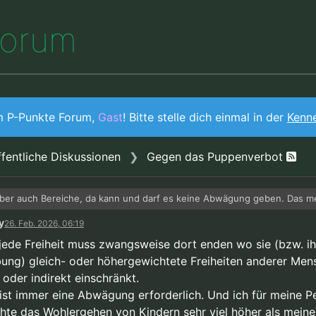
o
r
u
m
m P-Punkte Forum,
Gast
! Bitte stelle dich einmal in der
Kenn
fentliche Diskussionen
Gegen das Puppenverbot
aber auch Bereiche, da kann und darf es keine Abwägung geben. Das m
r. Wir sind Menschen und in der Psychologie gibt es keine ultimative,
y
26. Feb. 2026, 06:19
stische Aussage. Ein Risiko wird man aber aufgrund der Vielfältigkeit 
einen gewissen Kern an Freiheit geben, der absolut geschützt ist. Ich 
 sehen und finden.
s an dieser Aussage so kontrovers ist.
 jede Freiheit muss zwangsweise dort enden wo sie (bzw. ih
ung) gleich- oder höhergewichtete Freiheiten anderer Men
 oder indirekt einschränkt.
ist immer eine Abwägung erforderlich. Und ich für meine P
hte das Wohlergehen von Kindern sehr viel höher als meine