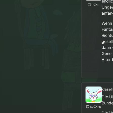
endli
0
0
Ungew
anfan
Wenn 
Fanta
Richt
gesel
dann 
Gener
Alter
klase
1
Die Ü
Bunde
67
80