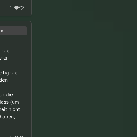
1
rn
ie
licher
r die
erer
itig die
rden
ch die
dass (um
eit nicht
 haben,