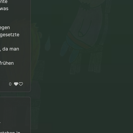
ente
twas
gegen
ngesetzte
r, da man
frühen
0
.