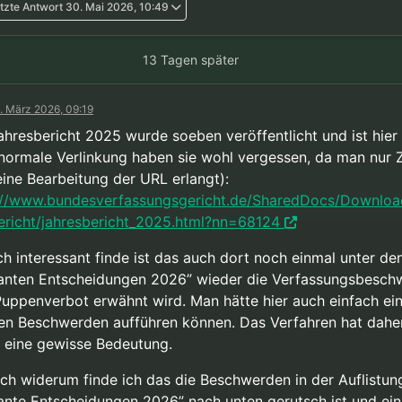
tzte Antwort
30. Mai 2026, 10:49
13 Tagen später
. März 2026, 09:19
ahresbericht 2025 wurde soeben veröffentlicht und ist hier
 normale Verlinkung haben sie wohl vergessen, da man nur Z
eine Bearbeitung der URL erlangt):
://www.bundesverfassungsgericht.de/SharedDocs/Downloa
ericht/jahresbericht_2025.html?nn=68124
ch interessant finde ist das auch dort noch einmal unter de
anten Entscheidungen 2026” wieder die Verfassungsbesch
uppenverbot erwähnt wird. Man hätte hier auch einfach ei
en Beschwerden aufführen können. Das Verfahren hat daher
 eine gewisse Bedeutung.
ch widerum finde ich das die Beschwerden in der Auflistun
ante Entscheidungen 2026” nach unten gerutsch ist und ei