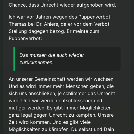
zumindest etwas darüber hinweg geholfen.
vagen Hoffnungen, dass uns das BVerG den
Verachtung, Abscheu und Hass für uns übrig hat,
Chance, dass Unrecht wieder aufgehoben wird.
Solange die Beschwerden noch offen sind,
Rücken gegen Stigmatisierung und Kriminalisierung
uns unsere Grundrechte regelmäßig aufgrund
besteht zumindest die Hoffnung, dass das
stärkt (gut, der Gang zum EuGH wäre noch
angeblicher Konflikte mit dem „Kinderschutz“
Ich war vor Jahren wegen des Puppenverbot-
Unrecht korrigiert wird und sich am Ende alles
möglich, aber wer weiß ob die Beschwerdeführer
verwehrt, und in der in der Zukunft nur weitere
Themas bei Dr. Ahlers, da er vor dem Verbot
doch noch zum Guten wendet.
dazu bereit und in der Lage wären). Es wäre das
Schikanen zu erwarten sind, denen wir schutz-
Stellung dagegen bezog. Er meinte zum
finale Zeichen, dass wir schutzlos dem Populismus
und hilflos ausgeliefert sind? Eigentlich bin ich
der Massen ausgeliefert sind, und jede noch so
froh, dass noch kein Urteil in der Sache gefallen ist
Puppenverbot:
invasive, unsinnige und verletzende Maßnahme
und es zumindest noch grundsätzlich die
gegen uns mit einem vagen Verweis auf einen
Möglichkeit gibt, dass wir uns diese Fragen gar
vermeintlichen Kinderschutz gerechtfertigt und
nicht stellen brauchen, weil das BVerG zumindest
Das müssen die auch wieder
umgesetzt werden kann.
dem Gesetzgeber klare Grenzen setzt.
zurücknehmen.
An unserer Gemeinschaft werden wir wachsen.
Und es wird immer mehr Menschen geben, die
sich uns anschließen, je schlimmer das Unrecht
wird. Und wir werden entschlossener und
mutiger werden. Es gibt immer Möglichkeiten
ganz legal gegen Unrecht zu kämpfen. Unsere
Zeit wird kommen. Und es gibt viele
Möglichkeiten zu kämpfen. Du selbst und Dein