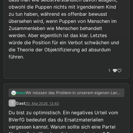
keine Debatte gab, weil niemand die
obwohl die Puppen nichts mit irgendeinem Kind
Gegenposition öffentlich einnehmen konnte.
zu tun haben, während es offenbar bewusst
übersehen wird, wenn Puppen von Menschen im
Zusammenleben wie Menschen behandelt
werden. Aber eigentlich ist das klar. Letztes
würde die Position für ein Verbot schwächen und
die Theorie der Objektifizierung ad absurdum
führen.
1
Wir müssen das Problem in unserem eigenen Land
klase
lösen. Im Ausland wird es nicht einfacher, und auch
?
Gast
30. Mai 2026, 13:40
dort können die Gesetze ungerecht verschärft
werden.
Du bist zu optimistisch. Ein negatives Urteil vom
BVerfG bedeutet das du Ersatzmaterialien
vergessen kannst. Warum sollte sich eine Partei