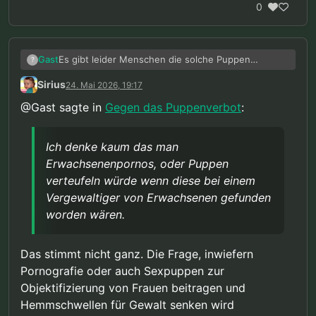
0
Es gibt leider Menschen die solche Puppen
Gast
?
besitzen und bereits Kinder missbraucht haben.
Sirius
24. Mai 2026, 19:17
Aus diesen Fällen folgt dann leider schnell die
Das Landgericht hat den Angeklagten
Annahme einer Kausalität.
@Gast sagte in
Gegen das Puppenverbot
:
wegen sexuellen Missbrauchs eines Kindes
Quelle:
https://www.hrr-strafrecht.de/hrr/1/24/1-
in zwei Fällen sowie wegen Besitzes
278-24.php?referer=db
kinder- und jugendpornographischer
Ich denke kaum das man
Es gibt Vergewaltiger mit Sexspielzeug und
Inhalte in Tateinheit mit Besitz von
Erwachsenenpornos, oder Puppen
Vergewaltiger ohne Sexspielzeug. Das ein Mensch
Sexpuppen mit kindlichem Erscheinungsbild
das passende Stimulationsmittel für sich selbst
Ich denke kaum das man Erwachsenenpornos, oder
zu einer Gesamtfreiheitsstrafe von zwei
verteufeln würde wenn diese bei einem
besitzt ist jetzt nicht wirklich eine Kausalität.
Puppen verteufeln würde wenn diese bei einem
Jahren verurteilt sowie die Einziehung
Vergewaltiger von Erwachsenen gefunden
Vergewaltiger von Erwachsenen gefunden worden
verschiedener Gegenstände angeordnet.
worden wären.
wären.
Das stimmt nicht ganz. Die Frage, inwiefern
Pornografie oder auch Sexpuppen zur
Objektifizierung von Frauen beitragen und
Hemmschwellen für Gewalt senken wird