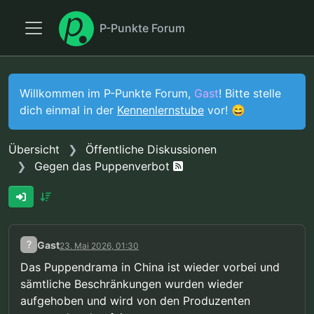
P-Punkte Forum
Willkommen im P-Punkte Forum,
Gast
! Bitte stelle
dich einmal in der
Kennenlernstube
vor! 😄
Übersicht
Öffentliche Diskussionen
Gegen das Puppenverbot
?
Gast
23. Mai 2026, 01:30
Das Puppendrama in China ist wieder vorbei und
sämtliche Beschränkungen wurden wieder
aufgehoben und wird von den Produzenten