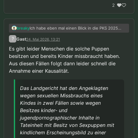
2
Ich habe eben mal einen Blick in die PKS 2025
breaky
geworfen. Die Fälle zu § 184l StGB halten sich
?
Gast
24. Mai 2026, 13:21
wieder mal auf einem verschwindend geringen
Wenn ich die Statistik richtig lese, sind von den
Niveau, 52 erfasste Fälle (46 Tatverdächtige).
Tatverdächtigen zu § 184l zwar 30 bereits als
Es gibt leider Menschen die solche Puppen
Dagegen stehen 17.126 erfasste Fälle im
Tatverdächtige in Erscheinung getreten, aber
Die Begründungen für das Verbot erweisen sich
besitzen und bereits Kinder missbraucht haben.
Zusammenhang mit sexuellem Missbrauch von
selbst wenn das alles auch Missbrauchstäter
von Jahr zu Jahr immer wieder als Lüge.
Aus diesen Fällen folgt dann leider schnell die
Kindern, mit 12.823 Tatverdächtigen.
wären (was ich ganz stark bezweifle), wären das
gerade mal ~0,23%.
Annahme einer Kausalität.
Das Landgericht hat den Angeklagten
wegen sexuellen Missbrauchs eines
Kindes in zwei Fällen sowie wegen
Besitzes kinder- und
jugendpornographischer Inhalte in
Tateinheit mit Besitz von Sexpuppen mit
kindlichem Erscheinungsbild zu einer