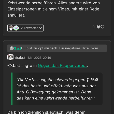
Kehrtwende herbeiführen. Alles andere wird von
Einzelpersonen mit einem Video, mit einer Rede
annuliert.
0
2 Antworten
Du bist zu optimistisch. Ein negatives Urteil vom
Gast
?
BVerfG bedeutet das du Ersatzmaterialien
nixda
31. Mai 2026, 20:16
vergessen kannst. Warum sollte sich eine Partei für
Dann noch die Tatsache das sich das Unrecht
eine freiwillige Legalisierung einsetzen? Das ist in
immer mehr im Unionsrecht verankert. Du kämpfst
@Gast sagte in
Gegen das Puppenverbot
:
dirsen Zeiten, eo jedes kleine % zählt und
also nicht nur in Deutschland, sondern in GANZ
Solange wir alle hier auf belanglosen Foren
kontroverses gegen einen verwendet wird,
EUROPA. Wie willst du die Mehrzahl der EU-Staaten
vergammeln kannst du eine Kehrtwende vergessen.
politischer Selbstmord.
überzeugen?
Kinderschutz interessierr nicht, denn sonst gebe es
Dir Verfassungsbeschwerde gegen § 184l ist das
“Dir Verfassungsbeschwerde gegen § 184l
keine Kinderarmut oder Faktoren die das
beste und effektivste was aus der Anti-C
ist das beste und effektivste was aus der
begünstigen.
Bewegung gekommen ist. Denn das kann eine
Anti-C Bewegung gekommen ist. Denn
Kehrtwende herbeiführen. Alles andere wird von
Einzelpersonen mit einem Video, mit einer Rede
das kann eine Kehrtwende herbeiführen.”
annuliert.
Da bin ich ziemlich skeptisch, was deren