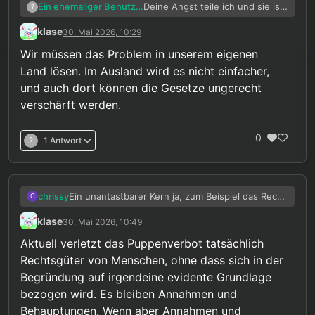
Deine Angst teile ich und sie ist
Ein ehemaliger Benutzer
?
auch berechtigt. Ein negatives
klase
30. Mai 2026, 10:29
Urteil wäre ein Gütesiegel für
Sollte es zu einem negativen
alle politischen Kräfte das ihre
Urteil kommen dann werde ich
Wir müssen das Problem in unserem eigenen
Schikane und Verachtung
noch am selben Tag kündigen
Land lösen. Im Ausland wird es nicht einfacher,
verfassungskonform ist. Weitere
und wenige Monate später
und auch dort können die Gesetze ungerecht
Einschränkungen können
Europa verlassen. Vorbereitet ist
überzeugend mit Verweis auf
das alles über die Jahre schon.
verschärft werden.
dieses Urteil begründet, oder
In so einem Klima könnte ich
die Existenzberechtigung von
nicht mehr mit gesunden
0
Anliegen wie sie auf WsaM zu
Gedanken leben.
?
1 Antwort
finden sind zerschmettert
werden.
Ein unantastbarer Kern ja, zum Beispiel das Recht
chrissy
C
auf Leben, aber die eigene Sexualität gehört
klase
30. Mai 2026, 10:49
nicht dazu, sofern sie in die Rechte anderer
eingreift (GG Art.2 geht da sogar noch weiter!)
Aktuell verletzt das Puppenverbot tatsächlich
Wenn ich ein Recht für mich in Anspruch nehme
Rechtsgüter von Menschen, ohne dass sich in der
muss ich gleichzeitig die Rechte anderer
Begründung auf irgendeine evidente Grundlage
anerkennen. Im Konfliktfall muss abgewogen
werden welches Recht schwerer wiegt.
bezogen wird. Es bleiben Annahmen und
Ich für mich gewichte die Rechte von Kindern
Behauptungen. Wenn aber Annahmen und