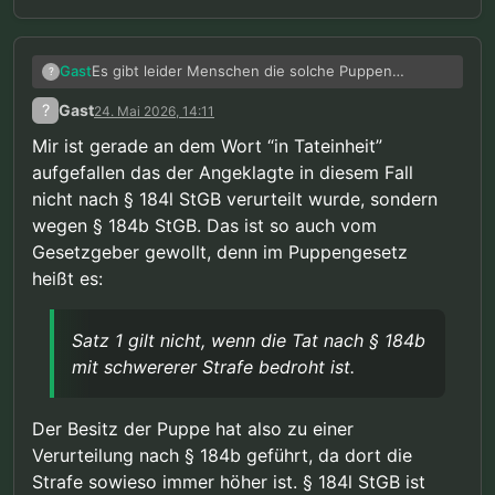
Es gibt leider Menschen die solche Puppen
Gast
?
besitzen und bereits Kinder missbraucht haben.
?
Gast
24. Mai 2026, 14:11
Aus diesen Fällen folgt dann leider schnell die
Das Landgericht hat den Angeklagten
Annahme einer Kausalität.
Mir ist gerade an dem Wort “in Tateinheit”
wegen sexuellen Missbrauchs eines Kindes
aufgefallen das der Angeklagte in diesem Fall
Quelle:
https://www.hrr-strafrecht.de/hrr/1/24/1-
in zwei Fällen sowie wegen Besitzes
278-24.php?referer=db
kinder- und jugendpornographischer
nicht nach § 184l StGB verurteilt wurde, sondern
Es gibt Vergewaltiger mit Sexspielzeug und
Inhalte in Tateinheit mit Besitz von
wegen § 184b StGB. Das ist so auch vom
Vergewaltiger ohne Sexspielzeug. Das ein Mensch
Sexpuppen mit kindlichem Erscheinungsbild
Gesetzgeber gewollt, denn im Puppengesetz
das passende Stimulationsmittel für sich selbst
Ich denke kaum das man Erwachsenenpornos, oder
zu einer Gesamtfreiheitsstrafe von zwei
besitzt ist jetzt nicht wirklich eine Kausalität.
heißt es:
Puppen verteufeln würde wenn diese bei einem
Jahren verurteilt sowie die Einziehung
Vergewaltiger von Erwachsenen gefunden worden
verschiedener Gegenstände angeordnet.
wären.
Satz 1 gilt nicht, wenn die Tat nach § 184b
mit schwererer Strafe bedroht ist.
Der Besitz der Puppe hat also zu einer
Verurteilung nach § 184b geführt, da dort die
Strafe sowieso immer höher ist. § 184l StGB ist