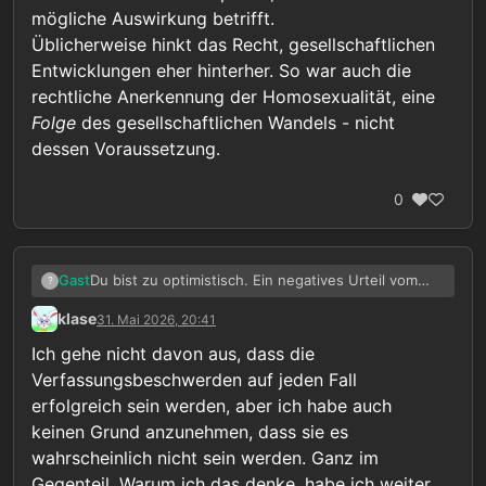
mögliche Auswirkung betrifft.
Üblicherweise hinkt das Recht, gesellschaftlichen
Entwicklungen eher hinterher. So war auch die
rechtliche Anerkennung der Homosexualität, eine
Folge
des gesellschaftlichen Wandels - nicht
dessen Voraussetzung.
0
Du bist zu optimistisch. Ein negatives Urteil vom
Gast
?
BVerfG bedeutet das du Ersatzmaterialien
klase
31. Mai 2026, 20:41
vergessen kannst. Warum sollte sich eine Partei für
Dann noch die Tatsache das sich das Unrecht
eine freiwillige Legalisierung einsetzen? Das ist in
immer mehr im Unionsrecht verankert. Du kämpfst
Ich gehe nicht davon aus, dass die
dirsen Zeiten, eo jedes kleine % zählt und
also nicht nur in Deutschland, sondern in GANZ
Solange wir alle hier auf belanglosen Foren
Verfassungsbeschwerden auf jeden Fall
kontroverses gegen einen verwendet wird,
EUROPA. Wie willst du die Mehrzahl der EU-Staaten
vergammeln kannst du eine Kehrtwende vergessen.
erfolgreich sein werden, aber ich habe auch
politischer Selbstmord.
überzeugen?
Kinderschutz interessierr nicht, denn sonst gebe es
Dir Verfassungsbeschwerde gegen § 184l ist das
keine Kinderarmut oder Faktoren die das
beste und effektivste was aus der Anti-C
keinen Grund anzunehmen, dass sie es
begünstigen.
Bewegung gekommen ist. Denn das kann eine
wahrscheinlich nicht sein werden. Ganz im
Kehrtwende herbeiführen. Alles andere wird von
Gegenteil. Warum ich das denke, habe ich weiter