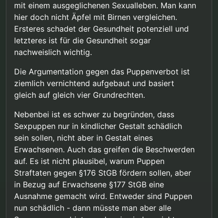
mit einem ausgeglichenen Sexualleben. Man kann
hauptsächlich Pädophile
Verfassungsbeschwerden
hier doch nicht Äpfel mit Birnen vergleichen.
betroffen sind. Es ist somit der
scheitern werden, da es keine
einzige Straftatbestand der
eindeutige und überwältigende
Ersteres schadet der Gesundheit potenziell und
ausschließlich eine Minderheit
Evidenz gibt und das BVerfG so
letzteres ist für die Gesundheit sogar
gezielt kriminalisieren möchte,
gut wie nie einschreitet. Die
nachweislich wichtig.
da kein Rechtsgut verletzt wird.
wird es höchstwahrscheinlich
auch nie geben. Als Grund wird
Die Argumentation gegen das Puppenverbot ist
unter anderem das Urteil von
1994 bzgl. Cannabis genannt.
ziemlich vernichtend aufgebaut und basiert
Das Gericht wird auch reichlich
gleich auf gleich vier Grundrechten.
Stellungnahmen aus der
Psychotherapie eingeholt haben
Nebenbei ist es schwer zu begründen, dass
und dort dann sicherlich auch
Sexpuppen nur in kindlicher Gestalt schädlich
eher neutrale und ablehnende
sein sollen, nicht aber in Gestalt eines
Antworten bekommen - ähnlich
wie zum Cannabis-Urteil. Es
Erwachsenen. Auch das greifen die Beschwerden
gebe kein
Recht auf Rausch
, nur
auf. Es ist nicht plausibel, warum Puppen
das es hier eben kein “Recht auf
Straftaten gegen §176 StGB fördern sollen, aber
eine Puppe” gebe. Es wird ein
Objekt verboten, nicht die
in Bezug auf Erwachsene §177 StGB eine
Masturbation an sich. Der Vorteil
Ausnahme gemacht wird. Entweder sind Puppen
von dieser Nachricht ist das ich
nun schädlich - dann müsste man aber alle
nicht mehr enttäuscht werden