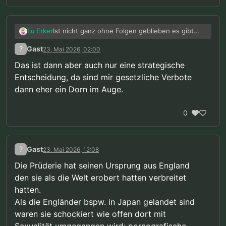
Ist nicht ganz ohne Folgen geblieben es gibt
Lu Erker
einige Hersteller die wohl auch nachhaltig die
?
Gast
23. Mai 2026, 02:00
Produktion eingestellt haben …
Das ist dann aber auch nur eine strategische
Entscheidung, da sind mir gesetzliche Verbote
dann eher ein Dorn im Auge.
0
?
Gast
23. Mai 2026, 12:08
Die Prüderie hat seinen Ursprung aus England
den sie als die Welt erobert hatten verbreitet
hatten.
Als die Engländer bspw. in Japan gelandet sind
waren sie schockiert wie offen dort mit
Sexualität umgegangen wird; pornografische