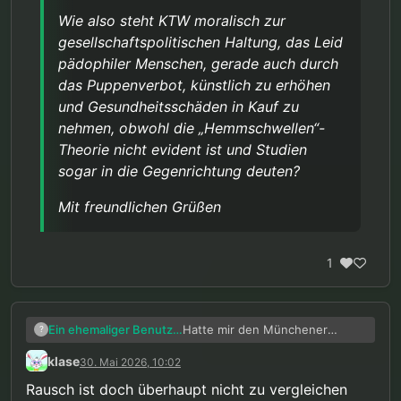
Wie also steht KTW moralisch zur
gesellschaftspolitischen Haltung, das Leid
pädophiler Menschen, gerade auch durch
das Puppenverbot, künstlich zu erhöhen
und Gesundheitsschäden in Kauf zu
nehmen, obwohl die „Hemmschwellen“-
Theorie nicht evident ist und Studien
sogar in die Gegenrichtung deuten?
Mit freundlichen Grüßen
1
Hatte mir den Münchener
Ein ehemaliger Benutzer
?
Kommentar zum StGB in der
klase
30. Mai 2026, 10:02
aktuellsten Auflage gekauft und
Der Autor beschreibt den
dort mal die Kommentierung zum
Paragraphen als ein Rückgang in
Rausch ist doch überhaupt nicht zu vergleichen
Puppenverbot gelesen.
die Tätertypenlehre, da primär /
Das Fazit ist aber leider das die