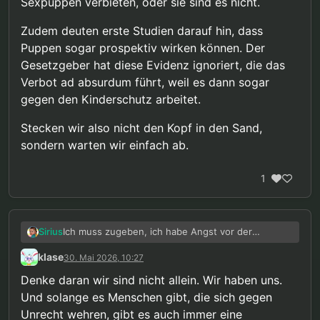
Sexpuppen verbieten, oder sie sind es nicht.
kann.
Zudem deuten erste Studien darauf hin, dass
Puppen sogar prospektiv wirken können. Der
Gesetzgeber hat diese Evidenz ignoriert, die das
Verbot ad absurdum führt, weil es dann sogar
gegen den Kinderschutz arbeitet.
Stecken wir also nicht den Kopf in den Sand,
sondern warten wir einfach ab.
1
Ich muss zugeben, ich habe Angst vor der
Sirius
Entscheidung des BVerG. Mich hat damals schon
klase
30. Mai 2026, 10:27
die
triumphierende Erklärung der CDU
, dass man
Für wahrscheinlich halte ich ein positives Urteil aus
sich endlich auf ein Verbot dieser „Eintrittspforte in
den hier schon genannten Gründen allerdings
Denke daran wir sind nicht allein. Wir haben uns.
die widerliche Welt des sexuellen Missbrauchs von
nicht. Und je näher ein Urteil rückt, desto
Ich weiß ehrlich gesagt nicht, wie ich mit einem
Und solange es Menschen gibt, die sich gegen
Kindern“ geeinigt habe, ziemlich fertig gemacht.
konkreter wird auch die Option eines negativen
negativen Urteil umgehen sollen würde. Wie kann
Unrecht wehren, gibt es auch immer eine
Die Verfassungsbeschwerden haben mir
Urteils und des endgültigen Zerbrechens aller
man noch in einer Gesellschaft leben, die nur