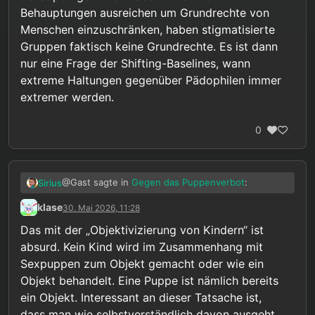
sehr hoch, aber auch die haben gewisse
Behauptungen ausreichen um Grundrechte von
Grenzen. Ich denke doch dass wir uns einig sind
dass (um ein extremes Beispiel zu verwenden)
Menschen einzuschränken, haben stigmatisierte
ein Kind sein Recht auf Freiheit nicht
Gruppen faktisch keine Grundrechte. Es ist dann
durchsetzen darf indem es seine Eltern, die
nur eine Frage der Shifting-Baselines, wann
Hausarrest verhängt haben, verletzt oder tötet.
extreme Haltungen gegenüber Pädophilen immer
extremer werden.
0
@Gast sagte in
Gegen das Puppenverbot
:
Sirius
klase
30. Mai 2026, 11:28
Ich denke kaum das man
Das mit der „Objektivizierung von Kindern“ ist
Erwachsenenpornos, oder Puppen
Das stimmt nicht ganz. Die Frage, inwiefern
absurd. Kein Kind wird im Zusammenhang mit
verteufeln würde wenn diese bei einem
Pornografie oder auch Sexpuppen zur
Vergewaltiger von Erwachsenen gefunden
Sexpuppen zum Objekt gemacht oder wie ein
Objektifizierung von Frauen beitragen und
worden wären.
Objekt behandelt. Eine Puppe ist nämlich bereits
Hemmschwellen für Gewalt senken wird durchaus
ein Objekt. Interessant an dieser Tatsache ist,
auch kontrovers diskutiert. Der Unterschied ist
vielleicht, dass es bei Kindersexpuppen erst gar
dass man wie selbstverständlich davon ausgeht,