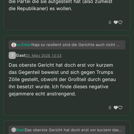
die Partei die sie aufgestellt hat (also zumeist
die Republikaner) es wollen.
0
Naja so resilient sind die Gerichte auch nicht …
Lu Erker
Die entscheiden bei den Wichtigen Dingen so
?
Gast
20. März 2026, 13:33
wie die Partei die sie aufgestellt hat (also
zumeist die Republikaner) es wollen.
Das oberste Gericht hat doch erst vor kurzem
das Gegenteil beweist und sich gegen Trumps
Zölle gestellt, obwohl der Großteil durch genau
ihn besetzt wurde. Ich finde dieses negative
gejammere echt anstrengend.
0
Das oberste Gericht hat doch erst vor kurzem das
Gast
?