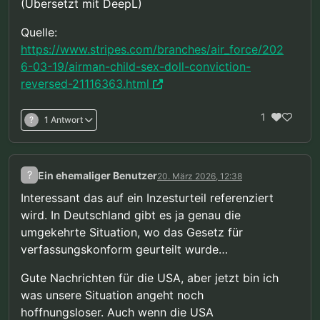
(Übersetzt mit DeepL)
Quelle:
https://www.stripes.com/branches/air_force/202
6-03-19/airman-child-sex-doll-conviction-
reversed-21116363.html
1
?
1 Antwort
?
Ein ehemaliger Benutzer
20. März 2026, 12:38
Interessant das auf ein Inzesturteil referenziert
wird. In Deutschland gibt es ja genau die
umgekehrte Situation, wo das Gesetz für
verfassungskonform geurteilt wurde…
Gute Nachrichten für die USA, aber jetzt bin ich
was unsere Situation angeht noch
hoffnungsloser. Auch wenn die USA