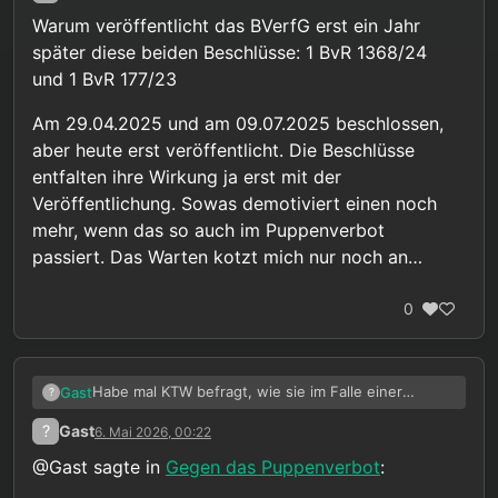
Warum veröffentlicht das BVerfG erst ein Jahr
später diese beiden Beschlüsse: 1 BvR 1368/24
und 1 BvR 177/23
Am 29.04.2025 und am 09.07.2025 beschlossen,
aber heute erst veröffentlicht. Die Beschlüsse
entfalten ihre Wirkung ja erst mit der
Veröffentlichung. Sowas demotiviert einen noch
mehr, wenn das so auch im Puppenverbot
passiert. Das Warten kotzt mich nur noch an…
0
Habe mal KTW befragt, wie sie im Falle einer
Gast
?
Legalisierung mit Puppen umgehen würden. Hab
?
Gast
6. Mai 2026, 00:22
das als Antwort bekommen:
@Gast sagte in
Gegen das Puppenverbot
:
Sehr geehrte/r X,