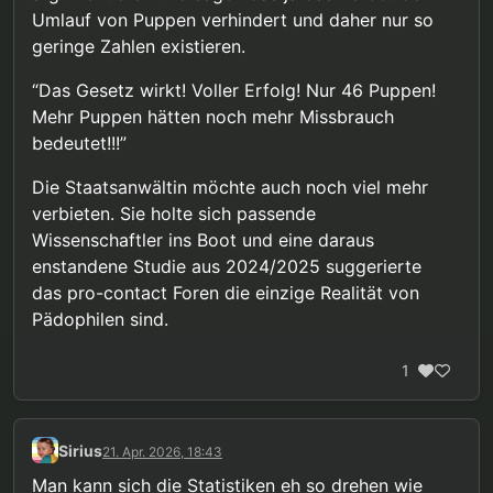
Umlauf von Puppen verhindert und daher nur so
in der Realität selbst unter der unrealistischen
nennenswerten Beitrag zur Prävention leisten
Annahme, dass jeder erwischte Puppenbesitzer
kann
.
geringe Zahlen existieren.
auch ein Missbrauchstäter war in mindestens
99.5% der Missbrauchsfälle Puppen überhaupt
“Das Gesetz wirkt! Voller Erfolg! Nur 46 Puppen!
keine Rolle gespielt haben können. Dieses Jahr
Mehr Puppen hätten noch mehr Missbrauch
scheint es nicht groß anders auszusehen.
bedeutet!!!”
Die Staatsanwältin möchte auch noch viel mehr
verbieten. Sie holte sich passende
Wissenschaftler ins Boot und eine daraus
enstandene Studie aus 2024/2025 suggerierte
das pro-contact Foren die einzige Realität von
Pädophilen sind.
1
Sirius
21. Apr. 2026, 18:43
Man kann sich die Statistiken eh so drehen wie