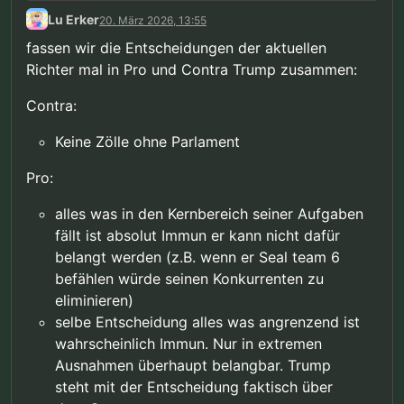
Gegenteil beweist und sich gegen Trumps Zölle
Lu Erker
20. März 2026, 13:55
gestellt, obwohl der Großteil durch genau ihn
besetzt wurde. Ich finde dieses negative
fassen wir die Entscheidungen der aktuellen
gejammere echt anstrengend.
Richter mal in Pro und Contra Trump zusammen:
Contra:
Keine Zölle ohne Parlament
Pro:
alles was in den Kernbereich seiner Aufgaben
fällt ist absolut Immun er kann nicht dafür
belangt werden (z.B. wenn er Seal team 6
befählen würde seinen Konkurrenten zu
eliminieren)
selbe Entscheidung alles was angrenzend ist
wahrscheinlich Immun. Nur in extremen
Ausnahmen überhaupt belangbar. Trump
steht mit der Entscheidung faktisch über