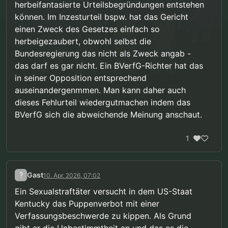
herbeifantasierte Urteilsbegründungen entstehen
können. Im Inzesturteil bspw. hat das Gericht
einen Zweck des Gesetzes einfach so
herbeigezaubert, obwohl selbst die
Bundesregierung das nicht als Zweck angab -
das darf es gar nicht. Ein BVerfG-Richter hat das
in seiner Opposition entsprechend
auseinandergenmmen. Man kann daher auch
dieses Fehlurteil wiedergutmachen indem das
BVerfG sich die abweichende Meinung anschaut.
1
?
Gast
10. Apr. 2026, 07:02
Ein Sexualstraftäter versucht in dem US-Staat
Kentucky das Puppenverbot mit einer
Verfassungsbeschwerde zu kippen. Als Grund
gibt er die Unbestimmtheit an und das es die