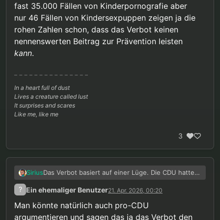
fast 35.000 Fällen von Kinderpornografie aber
nur 46 Fällen von Kindersexpuppen zeigen ja die
rohen Zahlen schon, dass das Verbot keinen
nennenswerten Beitrag zur Prävention leisten
kann
.
In a heart full of dust
Lives a creature called lust
It surprises and scares
Like me, like me
3
Das Verbot basiert auf einer Lüge. Die CDU hatte
Sirius
damals Staatsanwälte zitiert, die behaupteten,
?
Ein ehemaliger Benutzer
21. Apr. 2026, 00:20
dass bei Missbrauchstätern ständig solche Puppen
Bei fast 13.000 Fällen von Kindesmissbrauch, fast
gefunden werden und dementsprechend die
35.000 Fällen von Kinderpornografie aber nur 46
Man könnte natürlich auch pro-CDU
Puppen ja zum Missbrauch geführt haben müssen.
Fällen von Kindersexpuppen zeigen ja die rohen
argumentieren und sagen das ja das Verbot den
Ich hatte
für letztes Jahr mal ausgerechnet
, dass
Zahlen schon, dass das Verbot keinen