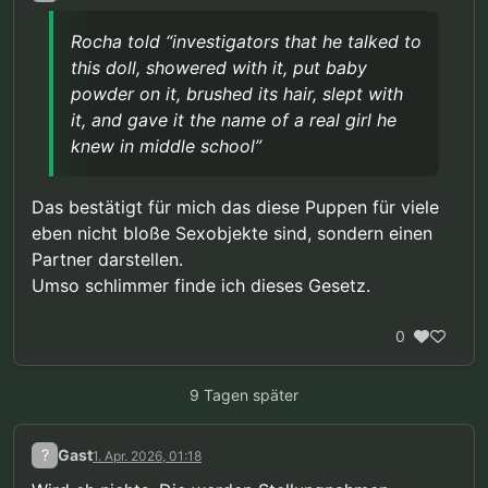
Selbst „unter Berücksichtigung einer
möglichen Diskreditierung des Dienstes
Rocha told “investigators that he talked to
(Übersetzt mit DeepL)
sind wir zu dem Schluss gekommen, dass
this doll, showered with it, put baby
(Rocha)s Verhalten – Masturbation, in
Quelle:
powder on it, brushed its hair, slept with
Einsamkeit, im Verborgenen und unter
https://www.stripes.com/branches/air_force/2026-
Ausschluss der Öffentlichkeit – den
it, and gave it the name of a real girl he
03-19/airman-child-sex-doll-conviction-reversed-
verfassungsrechtlichen Schutz
knew in middle school”
21116363.html
rechtfertigt“, der durch das Urteil des
Obersten Gerichtshofs in der Rechtssache
Lawrence gegen Texas gewährt wird.
Das bestätigt für mich das diese Puppen für viele
Dieses wegweisende Urteil hob ein
eben nicht bloße Sexobjekte sind, sondern einen
texanisches Gesetz auf, das Sodomie
Partner darstellen.
zwischen einwilligenden Erwachsenen
unter Strafe stellte. […] Rocha hatte ein
Umso schlimmer finde ich dieses Gesetz.
verfassungsrechtlich geschütztes Recht
auf Privatsphäre, um mit seiner Puppe
0
sexuelle Handlungen vorzunehmen.
9 Tagen später
?
Gast
1. Apr. 2026, 01:18