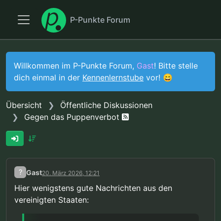
P-Punkte Forum
Willkommen im P-Punkte Forum,
Gast
! Bitte stelle
dich einmal in der
Kennenlernstube
vor! 😄
Übersicht
Öffentliche Diskussionen
Gegen das Puppenverbot
?
Gast
20. März 2026, 12:21
Hier wenigstens gute Nachrichten aus den
vereinigten Staaten: