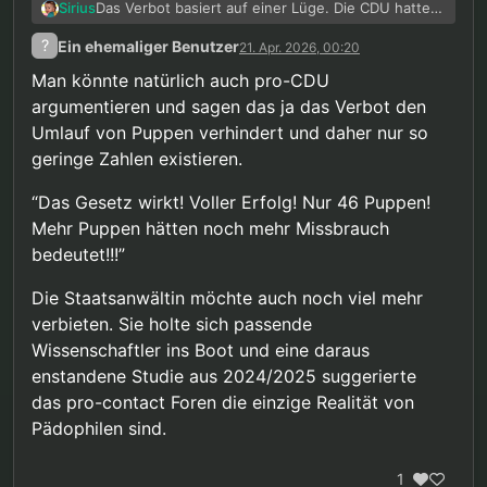
Das Verbot basiert auf einer Lüge. Die CDU hatte
Sirius
damals Staatsanwälte zitiert, die behaupteten,
?
Ein ehemaliger Benutzer
21. Apr. 2026, 00:20
dass bei Missbrauchstätern ständig solche Puppen
Bei fast 13.000 Fällen von Kindesmissbrauch, fast
gefunden werden und dementsprechend die
35.000 Fällen von Kinderpornografie aber nur 46
Man könnte natürlich auch pro-CDU
Puppen ja zum Missbrauch geführt haben müssen.
Fällen von Kindersexpuppen zeigen ja die rohen
argumentieren und sagen das ja das Verbot den
Ich hatte
für letztes Jahr mal ausgerechnet
, dass
Zahlen schon, dass das Verbot keinen
Umlauf von Puppen verhindert und daher nur so
in der Realität selbst unter der unrealistischen
nennenswerten Beitrag zur Prävention leisten
Annahme, dass jeder erwischte Puppenbesitzer
kann
.
geringe Zahlen existieren.
auch ein Missbrauchstäter war in mindestens
99.5% der Missbrauchsfälle Puppen überhaupt
“Das Gesetz wirkt! Voller Erfolg! Nur 46 Puppen!
keine Rolle gespielt haben können. Dieses Jahr
Mehr Puppen hätten noch mehr Missbrauch
scheint es nicht groß anders auszusehen.
bedeutet!!!”
Die Staatsanwältin möchte auch noch viel mehr
verbieten. Sie holte sich passende
Wissenschaftler ins Boot und eine daraus
enstandene Studie aus 2024/2025 suggerierte
das pro-contact Foren die einzige Realität von
Pädophilen sind.
1