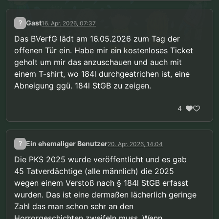
?
Gast
16. Apr. 2026, 07:37
Das BVerfG lädt am 16.05.2026 zum Tag der
offenen Tür ein. Habe mir ein kostenloses Ticket
geholt um mir das anzuschauen und auch mit
einem T-shirt, wo 184l durchgeatrichen ist, eine
Abneigung ggü. 184l StGB zu zeigen.
4
?
Ein ehemaliger Benutzer
20. Apr. 2026, 14:04
Die PKS 2025 wurde veröffentlicht und es gab
45 Tatverdächtige (alle männlich) die 2025
wegen einem Verstoß nach § 184l StGB erfasst
wurden. Das ist eine dermaßen lächerlich geringe
Zahl das man schon sehr an den
Horrorgeschichten zweifeln muss. Wenn