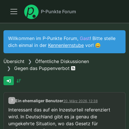
P-Punkte Forum
Willkommen im P-Punkte Forum,
Gast
! Bitte stelle
dich einmal in der
Kennenlernstube
vor! 😄
Übersicht
Öffentliche Diskussionen
Gegen das Puppenverbot
?
Ein ehemaliger Benutzer
20. März 2026, 12:38
Interessant das auf ein Inzesturteil referenziert
wird. In Deutschland gibt es ja genau die
umgekehrte Situation, wo das Gesetz für