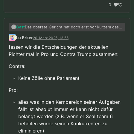
0
Das oberste Gericht hat doch erst vor kurzem das
Gast
?
Gegenteil beweist und sich gegen Trumps Zölle
Lu Erker
20. März 2026, 13:55
gestellt, obwohl der Großteil durch genau ihn
besetzt wurde. Ich finde dieses negative
fassen wir die Entscheidungen der aktuellen
gejammere echt anstrengend.
Richter mal in Pro und Contra Trump zusammen:
Contra:
Keine Zölle ohne Parlament
Pro:
alles was in den Kernbereich seiner Aufgaben
fällt ist absolut Immun er kann nicht dafür
belangt werden (z.B. wenn er Seal team 6
befählen würde seinen Konkurrenten zu
eliminieren)