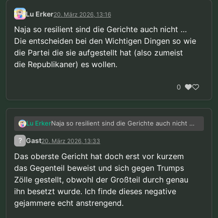
Lu Erker
20. März 2026, 13:16
Naja so resilient sind die Gerichte auch nicht …
Die entscheiden bei den Wichtigen Dingen so wie
die Partei die sie aufgestellt hat (also zumeist
die Republikaner) es wollen.
0
Naja so resilient sind die Gerichte auch nicht …
Lu Erker
Die entscheiden bei den Wichtigen Dingen so
?
Gast
20. März 2026, 13:33
wie die Partei die sie aufgestellt hat (also
zumeist die Republikaner) es wollen.
Das oberste Gericht hat doch erst vor kurzem
das Gegenteil beweist und sich gegen Trumps
Zölle gestellt, obwohl der Großteil durch genau
ihn besetzt wurde. Ich finde dieses negative
gejammere echt anstrengend.