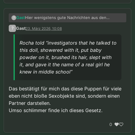
Hier wenigstens gute Nachrichten aus den
Gast
?
vereinigten Staaten:
?
Gast
23. März 2026, 10:08
Selbst „unter Berücksichtigung einer
möglichen Diskreditierung des Dienstes
Rocha told “investigators that he talked to
(Übersetzt mit DeepL)
sind wir zu dem Schluss gekommen, dass
this doll, showered with it, put baby
(Rocha)s Verhalten – Masturbation, in
Quelle:
powder on it, brushed its hair, slept with
Einsamkeit, im Verborgenen und unter
https://www.stripes.com/branches/air_force/2026-
Ausschluss der Öffentlichkeit – den
it, and gave it the name of a real girl he
03-19/airman-child-sex-doll-conviction-reversed-
verfassungsrechtlichen Schutz
knew in middle school”
21116363.html
rechtfertigt“, der durch das Urteil des
Obersten Gerichtshofs in der Rechtssache
Lawrence gegen Texas gewährt wird.
Das bestätigt für mich das diese Puppen für viele
Dieses wegweisende Urteil hob ein
eben nicht bloße Sexobjekte sind, sondern einen
texanisches Gesetz auf, das Sodomie
Partner darstellen.
zwischen einwilligenden Erwachsenen
unter Strafe stellte. […] Rocha hatte ein
Umso schlimmer finde ich dieses Gesetz.
verfassungsrechtlich geschütztes Recht
auf Privatsphäre, um mit seiner Puppe
0
sexuelle Handlungen vorzunehmen.